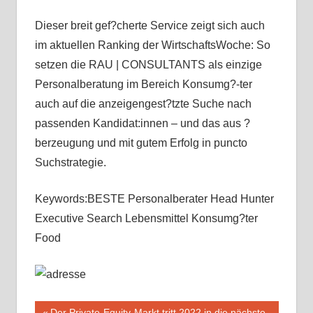
Dieser breit gef?cherte Service zeigt sich auch
im aktuellen Ranking der WirtschaftsWoche: So
setzen die RAU | CONSULTANTS als einzige
Personalberatung im Bereich Konsumg?-ter
auch auf die anzeigengest?tzte Suche nach
passenden Kandidat:innen – und das aus ?
berzeugung und mit gutem Erfolg in puncto
Suchstrategie.
Keywords:BESTE Personalberater Head Hunter
Executive Search Lebensmittel Konsumg?ter
Food
Vorheriger
Der Private-Equity-Markt tritt 2022 in die nächste