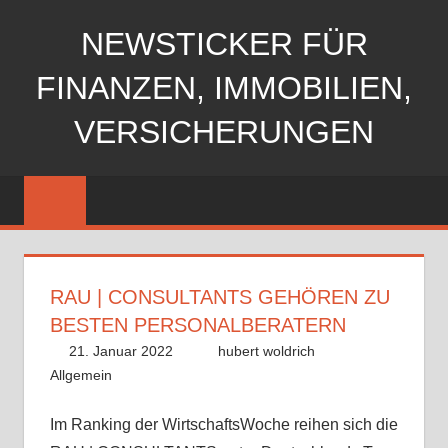
Zum
NEWSTICKER FÜR
Inhalt
springen
FINANZEN, IMMOBILIEN,
VERSICHERUNGEN
RAU | CONSULTANTS GEHÖREN ZU
BESTEN PERSONALBERATERN
21. Januar 2022
hubert woldrich
Allgemein
Im Ranking der WirtschaftsWoche reihen sich die