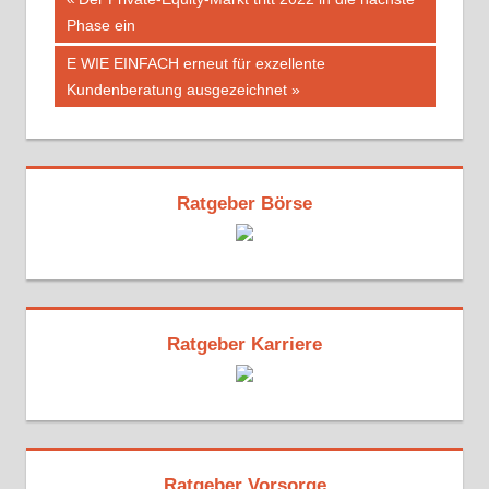
Beitragsnavigation
Beitrag:
Phase ein
Nächster
E WIE EINFACH erneut für exzellente
Beitrag:
Kundenberatung ausgezeichnet
Ratgeber Börse
Ratgeber Karriere
Ratgeber Vorsorge