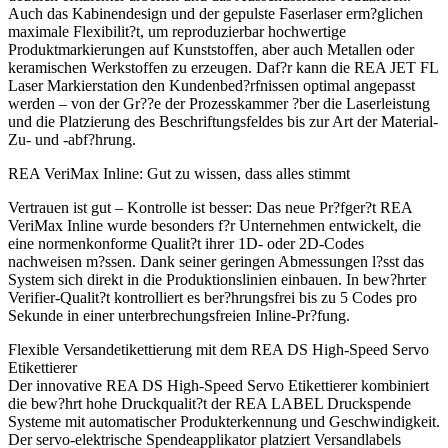
Auch das Kabinendesign und der gepulste Faserlaser erm?glichen
maximale Flexibilit?t, um reproduzierbar hochwertige
Produktmarkierungen auf Kunststoffen, aber auch Metallen oder
keramischen Werkstoffen zu erzeugen. Daf?r kann die REA JET FL
Laser Markierstation den Kundenbed?rfnissen optimal angepasst
werden – von der Gr??e der Prozesskammer ?ber die Laserleistung
und die Platzierung des Beschriftungsfeldes bis zur Art der Material-
Zu- und -abf?hrung.
REA VeriMax Inline: Gut zu wissen, dass alles stimmt
Vertrauen ist gut – Kontrolle ist besser: Das neue Pr?fger?t REA
VeriMax Inline wurde besonders f?r Unternehmen entwickelt, die
eine normenkonforme Qualit?t ihrer 1D- oder 2D-Codes
nachweisen m?ssen. Dank seiner geringen Abmessungen l?sst das
System sich direkt in die Produktionslinien einbauen. In bew?hrter
Verifier-Qualit?t kontrolliert es ber?hrungsfrei bis zu 5 Codes pro
Sekunde in einer unterbrechungsfreien Inline-Pr?fung.
Flexible Versandetikettierung mit dem REA DS High-Speed Servo
Etikettierer
Der innovative REA DS High-Speed Servo Etikettierer kombiniert
die bew?hrt hohe Druckqualit?t der REA LABEL Druckspende
Systeme mit automatischer Produkterkennung und Geschwindigkeit.
Der servo-elektrische Spendeapplikator platziert Versandlabels