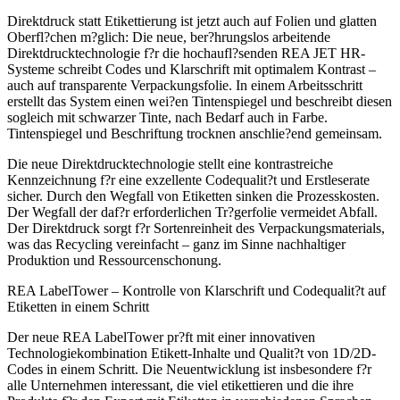
Direktdruck statt Etikettierung ist jetzt auch auf Folien und glatten
Oberfl?chen m?glich: Die neue, ber?hrungslos arbeitende
Direktdrucktechnologie f?r die hochaufl?senden REA JET HR-
Systeme schreibt Codes und Klarschrift mit optimalem Kontrast –
auch auf transparente Verpackungsfolie. In einem Arbeitsschritt
erstellt das System einen wei?en Tintenspiegel und beschreibt diesen
sogleich mit schwarzer Tinte, nach Bedarf auch in Farbe.
Tintenspiegel und Beschriftung trocknen anschlie?end gemeinsam.
Die neue Direktdrucktechnologie stellt eine kontrastreiche
Kennzeichnung f?r eine exzellente Codequalit?t und Erstleserate
sicher. Durch den Wegfall von Etiketten sinken die Prozesskosten.
Der Wegfall der daf?r erforderlichen Tr?gerfolie vermeidet Abfall.
Der Direktdruck sorgt f?r Sortenreinheit des Verpackungsmaterials,
was das Recycling vereinfacht – ganz im Sinne nachhaltiger
Produktion und Ressourcenschonung.
REA LabelTower – Kontrolle von Klarschrift und Codequalit?t auf
Etiketten in einem Schritt
Der neue REA LabelTower pr?ft mit einer innovativen
Technologiekombination Etikett-Inhalte und Qualit?t von 1D/2D-
Codes in einem Schritt. Die Neuentwicklung ist insbesondere f?r
alle Unternehmen interessant, die viel etikettieren und die ihre