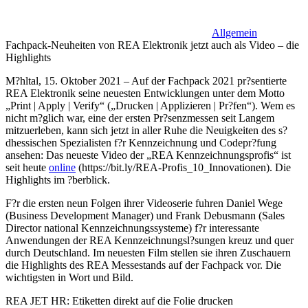
Allgemein
Fachpack-Neuheiten von REA Elektronik jetzt auch als Video – die
Highlights
M?hltal, 15. Oktober 2021 – Auf der Fachpack 2021 pr?sentierte
REA Elektronik seine neuesten Entwicklungen unter dem Motto
„Print | Apply | Verify“ („Drucken | Applizieren | Pr?fen“). Wem es
nicht m?glich war, eine der ersten Pr?senzmessen seit Langem
mitzuerleben, kann sich jetzt in aller Ruhe die Neuigkeiten des s?
dhessischen Spezialisten f?r Kennzeichnung und Codepr?fung
ansehen: Das neueste Video der „REA Kennzeichnungsprofis“ ist
seit heute
online
(https://bit.ly/REA-Profis_10_Innovationen). Die
Highlights im ?berblick.
F?r die ersten neun Folgen ihrer Videoserie fuhren Daniel Wege
(Business Development Manager) und Frank Debusmann (Sales
Director national Kennzeichnungssysteme) f?r interessante
Anwendungen der REA Kennzeichnungsl?sungen kreuz und quer
durch Deutschland. Im neuesten Film stellen sie ihren Zuschauern
die Highlights des REA Messestands auf der Fachpack vor. Die
wichtigsten in Wort und Bild.
REA JET HR: Etiketten direkt auf die Folie drucken