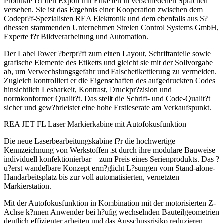
Produkte f?r den Export mit Etiketten in verschiedenen Sprachen
versehen. Sie ist das Ergebnis einer Kooperation zwischen dem
Codepr?f-Spezialisten REA Elektronik und dem ebenfalls aus S?
dhessen stammenden Unternehmen Strelen Control Systems GmbH,
Experte f?r Bildverarbeitung und Automation.
Der LabelTower ?berpr?ft zum einen Layout, Schriftanteile sowie
grafische Elemente des Etiketts und gleicht sie mit der Sollvorgabe
ab, um Verwechslungsgefahr und Falschetikettierung zu vermeiden.
Zugleich kontrolliert er die Eigenschaften des aufgedruckten Codes
hinsichtlich Lesbarkeit, Kontrast, Druckpr?zision und
normkonformer Qualit?t. Das stellt die Schrift- und Code-Qualit?t
sicher und gew?hrleistet eine hohe Erstleserate am Verkaufspunkt.
REA JET FL Laser Markierkabine mit Autofokusfunktion
Die neue Laserbearbeitungskabine f?r die hochwertige
Kennzeichnung von Werkstoffen ist durch ihre modulare Bauweise
individuell konfektionierbar – zum Preis eines Serienprodukts. Das ?
u?erst wandelbare Konzept erm?glicht L?sungen vom Stand-alone-
Handarbeitsplatz bis zur voll automatisierten, vernetzten
Markierstation.
Mit der Autofokusfunktion in Kombination mit der motorisierten Z-
Achse k?nnen Anwender bei h?ufig wechselnden Bauteilgeometrien
deutlich effizienter arbeiten und das Ausschussrisiko reduzieren.