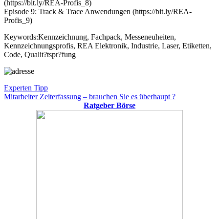
(https://bit.ly/REA-Profis_8)
Episode 9: Track & Trace Anwendungen (https://bit.ly/REA-
Profis_9)
Keywords:Kennzeichnung, Fachpack, Messeneuheiten,
Kennzeichnungsprofis, REA Elektronik, Industrie, Laser, Etiketten,
Code, Qualit?tspr?fung
Beitragsnavigation
Vorheriger
Experten Tipp
Beitrag:
Nächster
Mitarbeiter Zeiterfassung – brauchen Sie es überhaupt ?
Beitrag:
Ratgeber Börse