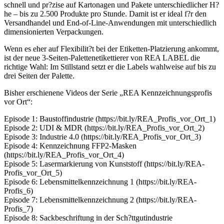
schnell und pr?zise auf Kartonagen und Pakete unterschiedlicher H?
he – bis zu 2.500 Produkte pro Stunde. Damit ist er ideal f?r den
Versandhandel und End-of-Line-Anwendungen mit unterschiedlich
dimensionierten Verpackungen.
Wenn es eher auf Flexibilit?t bei der Etiketten-Platzierung ankommt,
ist der neue 3-Seiten-Palettenetikettierer von REA LABEL die
richtige Wahl: Im Stillstand setzt er die Labels wahlweise auf bis zu
drei Seiten der Palette.
Bisher erschienene Videos der Serie „REA Kennzeichnungsprofis
vor Ort“:
Episode 1: Baustoffindustrie (https://bit.ly/REA_Profis_vor_Ort_1)
Episode 2: UDI & MDR (https://bit.ly/REA_Profis_vor_Ort_2)
Episode 3: Industrie 4.0 (https://bit.ly/REA_Profis_vor_Ort_3)
Episode 4: Kennzeichnung FFP2-Masken
(https://bit.ly/REA_Profis_vor_Ort_4)
Episode 5: Lasermarkierung von Kunststoff (https://bit.ly/REA-
Profis_vor_Ort_5)
Episode 6: Lebensmittelkennzeichnung 1 (https://bit.ly/REA-
Profis_6)
Episode 7: Lebensmittelkennzeichnung 2 (https://bit.ly/REA-
Profis_7)
Episode 8: Sackbeschriftung in der Sch?ttgutindustrie