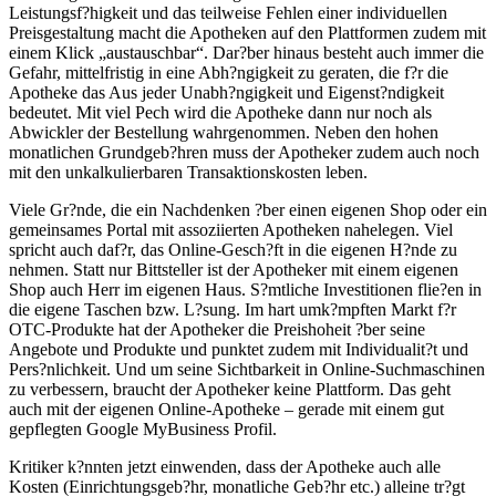
Leistungsf?higkeit und das teilweise Fehlen einer individuellen
Preisgestaltung macht die Apotheken auf den Plattformen zudem mit
einem Klick „austauschbar“. Dar?ber hinaus besteht auch immer die
Gefahr, mittelfristig in eine Abh?ngigkeit zu geraten, die f?r die
Apotheke das Aus jeder Unabh?ngigkeit und Eigenst?ndigkeit
bedeutet. Mit viel Pech wird die Apotheke dann nur noch als
Abwickler der Bestellung wahrgenommen. Neben den hohen
monatlichen Grundgeb?hren muss der Apotheker zudem auch noch
mit den unkalkulierbaren Transaktionskosten leben.
Viele Gr?nde, die ein Nachdenken ?ber einen eigenen Shop oder ein
gemeinsames Portal mit assoziierten Apotheken nahelegen. Viel
spricht auch daf?r, das Online-Gesch?ft in die eigenen H?nde zu
nehmen. Statt nur Bittsteller ist der Apotheker mit einem eigenen
Shop auch Herr im eigenen Haus. S?mtliche Investitionen flie?en in
die eigene Taschen bzw. L?sung. Im hart umk?mpften Markt f?r
OTC-Produkte hat der Apotheker die Preishoheit ?ber seine
Angebote und Produkte und punktet zudem mit Individualit?t und
Pers?nlichkeit. Und um seine Sichtbarkeit in Online-Suchmaschinen
zu verbessern, braucht der Apotheker keine Plattform. Das geht
auch mit der eigenen Online-Apotheke – gerade mit einem gut
gepflegten Google MyBusiness Profil.
Kritiker k?nnten jetzt einwenden, dass der Apotheke auch alle
Kosten (Einrichtungsgeb?hr, monatliche Geb?hr etc.) alleine tr?gt