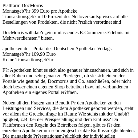
Plattform DocMorris
Monatsgeb?hr 399 Euro pro Apotheke
Transaktionsgeb?hr 10 Prozent des Nettoverkaufspreises auf alle
Bestellungen von Produkten, die nicht ?rztlich verordnet sind
DocMorris will daf?r „ein umfassendes E-Commerce-Erlebnis mit
Mehrwertdiensten“ bieten.
apotheken.de – Portal des Deutschen Apotheker Verlags
Monatsgeb?hr 109,90 Euro
Keine Transaktionsgeb?hr
F?r Apotheken lohnt es sich also genauer hinzuschauen, und sich in
aller Ruhen und sehr genau zu ?berlegen, ob sie sich einem der
Portale wie gesund.de, Docmorris und Co. anschlie?en, oder nicht
doch besser einen eigenen Shop betreiben bzw. mit verbundenen
Apotheken ein eigenes Portal er?ffnen.
Neben all den Fragen zum Benefit f?r den Apotheker, zu den
Leistungen und Services, die dem Apotheker geboten werden, steht
vor allem die Gretchenfrage im Raum: Wie stehts mit der Unabh?
ngigkeit, z.B. bei der Preisgestaltung und dem Einfluss? Da
Plattformen den Regeln des Betreibers folgen, gibt es f?r den
einzelnen Apotheker nur sehr eingeschr?nkte Einflussm?glichkeiten.
Die mangelnde Pr?sentationsm?glichkeit der individuellen