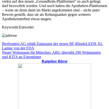
vielen auf den neuen „Gesundheits-Plattformen“ so auch gelingt,
darf bezweifelt werden. Und noch haben die Apotheken-Plattformen
– wenn sie denn dann im Markt angekommen sind – nicht unter
Beweis gestellt, dass sie als Rettungsanker gegen weiteres
Apothekensterben etwas taugen.
Keywords:Entweder
Beitragsnavigation
Vorheriger
Biofrontera AG erhält Zulassung der neuen BF-RhodoLED® XL
Beitrag:
Lampe von der FDA
Nächster
Neuer Wohnraum für München: ABG übergibt 290 Wohnungen
Beitrag:
und KITA an Eigentümer
Ratgeber Börse