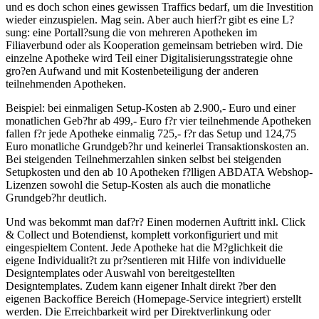
und es doch schon eines gewissen Traffics bedarf, um die Investition
wieder einzuspielen. Mag sein. Aber auch hierf?r gibt es eine L?
sung: eine Portall?sung die von mehreren Apotheken im
Filiaverbund oder als Kooperation gemeinsam betrieben wird. Die
einzelne Apotheke wird Teil einer Digitalisierungsstrategie ohne
gro?en Aufwand und mit Kostenbeteiligung der anderen
teilnehmenden Apotheken.
Beispiel: bei einmaligen Setup-Kosten ab 2.900,- Euro und einer
monatlichen Geb?hr ab 499,- Euro f?r vier teilnehmende Apotheken
fallen f?r jede Apotheke einmalig 725,- f?r das Setup und 124,75
Euro monatliche Grundgeb?hr und keinerlei Transaktionskosten an.
Bei steigenden Teilnehmerzahlen sinken selbst bei steigenden
Setupkosten und den ab 10 Apotheken f?lligen ABDATA Webshop-
Lizenzen sowohl die Setup-Kosten als auch die monatliche
Grundgeb?hr deutlich.
Und was bekommt man daf?r? Einen modernen Auftritt inkl. Click
& Collect und Botendienst, komplett vorkonfiguriert und mit
eingespieltem Content. Jede Apotheke hat die M?glichkeit die
eigene Individualit?t zu pr?sentieren mit Hilfe von individuelle
Designtemplates oder Auswahl von bereitgestellten
Designtemplates. Zudem kann eigener Inhalt direkt ?ber den
eigenen Backoffice Bereich (Homepage-Service integriert) erstellt
werden. Die Erreichbarkeit wird per Direktverlinkung oder