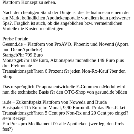
Plattform-Konzept zu sehen.
Nach dem heutigen Stand der Dinge ist die Teilnahme an einem der
am Markt befindlichen Apothekenportale vor allem kein preiswerter
Spa?. Fraglich ist auch, ob die angeblichen bzw. vermeintlichen
Vorteile die Kosten rechtfertigen.
Preise Portale
Gesund.de – Plattform von ProAVO, Phoenix und Noventi (Apora
und DeineApotheke)
Startgeb?hr 799 Euro
Monatsgeb?hr 199 Euro, Aktionspreis monatliche 149 Euro plus
drei Freimonate
Transaktionsgeb?hren 6 Prozent f?r jeden Non-Rx-Kauf ?ber den
Shop
Das urspr?nglich f?r apora entwickelte E-Commerce-Modul wird
nun die technische Basis f?r den OTC-Shop von gesund.de bilden
ia.de – Zukunftspakt Plattform von Noweda und Burda
Basispaket 115 Euro im Monat, 9,90 Euro/mtl. f?r das Plus-Paket
Transaktionsgeb?hren 5 Cent pro Non-Rx und 20 Cent pro eingel?
stem Rezept
Ein Preis pro Medikament f?r alle Apotheken (wer legt den Preis
fest?)