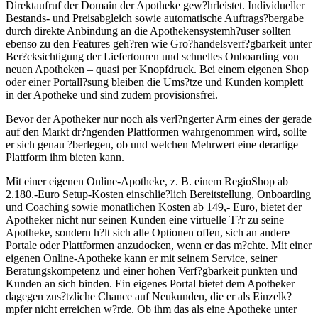
Direktaufruf der Domain der Apotheke gew?hrleistet. Individueller
Bestands- und Preisabgleich sowie automatische Auftrags?bergabe
durch direkte Anbindung an die Apothekensystemh?user sollten
ebenso zu den Features geh?ren wie Gro?handelsverf?gbarkeit unter
Ber?cksichtigung der Liefertouren und schnelles Onboarding von
neuen Apotheken – quasi per Knopfdruck. Bei einem eigenen Shop
oder einer Portall?sung bleiben die Ums?tze und Kunden komplett
in der Apotheke und sind zudem provisionsfrei.
Bevor der Apotheker nur noch als verl?ngerter Arm eines der gerade
auf den Markt dr?ngenden Plattformen wahrgenommen wird, sollte
er sich genau ?berlegen, ob und welchen Mehrwert eine derartige
Plattform ihm bieten kann.
Mit einer eigenen Online-Apotheke, z. B. einem RegioShop ab
2.180.-Euro Setup-Kosten einschlie?lich Bereitstellung, Onboarding
und Coaching sowie monatlichen Kosten ab 149,- Euro, bietet der
Apotheker nicht nur seinen Kunden eine virtuelle T?r zu seine
Apotheke, sondern h?lt sich alle Optionen offen, sich an andere
Portale oder Plattformen anzudocken, wenn er das m?chte. Mit einer
eigenen Online-Apotheke kann er mit seinem Service, seiner
Beratungskompetenz und einer hohen Verf?gbarkeit punkten und
Kunden an sich binden. Ein eigenes Portal bietet dem Apotheker
dagegen zus?tzliche Chance auf Neukunden, die er als Einzelk?
mpfer nicht erreichen w?rde. Ob ihm das als eine Apotheke unter