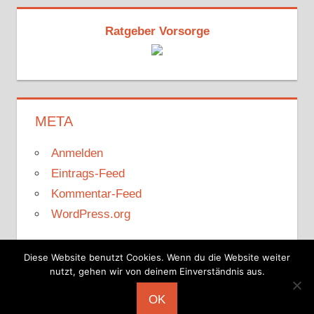
Ratgeber Vorsorge
META
Anmelden
Eintrags-Feed
Kommentar-Feed
WordPress.org
Diese Website benutzt Cookies. Wenn du die Website weiter
nutzt, gehen wir von deinem Einverständnis aus.
WordPress-Theme: Tortuga von ThemeZee.
OK