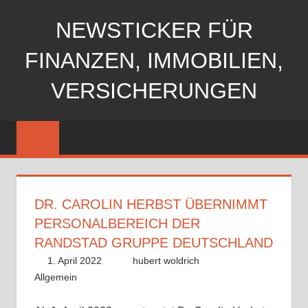
Zum
NEWSTICKER FÜR
Inhalt
springen
FINANZEN, IMMOBILIEN,
VERSICHERUNGEN
DR. CAROLIN HERBST ÜBERNIMMT
PERSONALBEREICH DER
RANDSTAD GRUPPE DEUTSCHLAND
1. April 2022
hubert woldrich
Allgemein