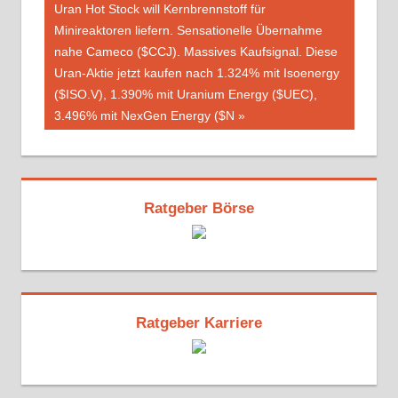
Nächster
Uran Hot Stock will Kernbrennstoff für
Beitrag:
Minireaktoren liefern. Sensationelle Übernahme
nahe Cameco ($CCJ). Massives Kaufsignal. Diese
Uran-Aktie jetzt kaufen nach 1.324% mit Isoenergy
($ISO.V), 1.390% mit Uranium Energy ($UEC),
3.496% mit NexGen Energy ($N
Ratgeber Börse
Ratgeber Karriere