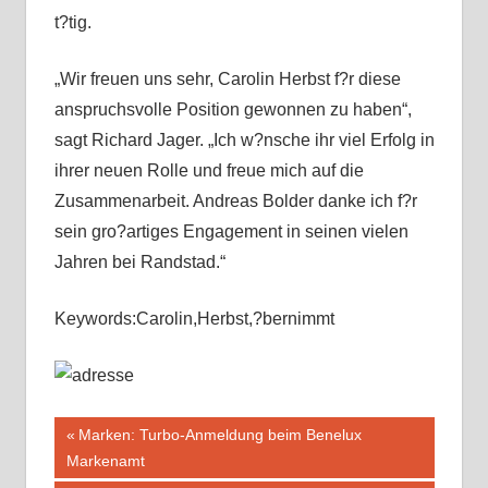
t?tig.
„Wir freuen uns sehr, Carolin Herbst f?r diese
anspruchsvolle Position gewonnen zu haben“,
sagt Richard Jager. „Ich w?nsche ihr viel Erfolg in
ihrer neuen Rolle und freue mich auf die
Zusammenarbeit. Andreas Bolder danke ich f?r
sein gro?artiges Engagement in seinen vielen
Jahren bei Randstad.“
Keywords:Carolin,Herbst,?bernimmt
Beitragsnavigation
Vorheriger
Marken: Turbo-Anmeldung beim Benelux
Beitrag:
Markenamt