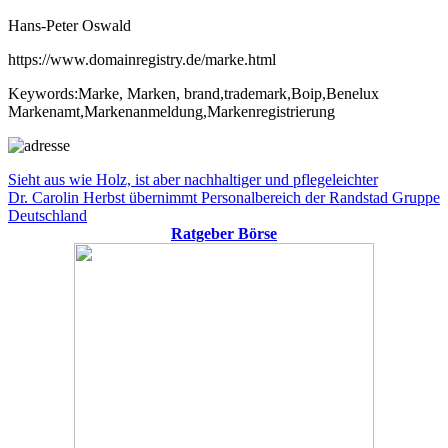
Hans-Peter Oswald
https://www.domainregistry.de/marke.html
Keywords:Marke, Marken, brand,trademark,Boip,Benelux
Markenamt,Markenanmeldung,Markenregistrierung
Beitragsnavigation
Vorheriger
Sieht aus wie Holz, ist aber nachhaltiger und pflegeleichter
Beitrag:
Nächster
Dr. Carolin Herbst übernimmt Personalbereich der Randstad Gruppe
Beitrag:
Deutschland
Ratgeber Börse