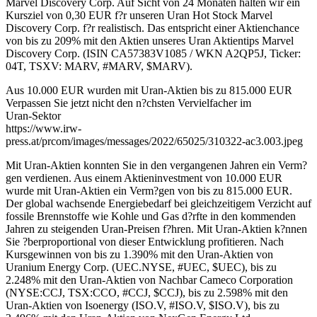
Marvel Discovery Corp. Auf Sicht von 24 Monaten halten wir ein
Kursziel von 0,30 EUR f?r unseren Uran Hot Stock Marvel
Discovery Corp. f?r realistisch. Das entspricht einer Aktienchance
von bis zu 209% mit den Aktien unseres Uran Aktientips Marvel
Discovery Corp. (ISIN CA57383V1085 / WKN A2QP5J, Ticker:
04T, TSXV: MARV, #MARV, $MARV).
Aus 10.000 EUR wurden mit Uran-Aktien bis zu 815.000 EUR
Verpassen Sie jetzt nicht den n?chsten Vervielfacher im
Uran-Sektor
https://www.irw-
press.at/prcom/images/messages/2022/65025/310322-ac3.003.jpeg
Mit Uran-Aktien konnten Sie in den vergangenen Jahren ein Verm?
gen verdienen. Aus einem Aktieninvestment von 10.000 EUR
wurde mit Uran-Aktien ein Verm?gen von bis zu 815.000 EUR.
Der global wachsende Energiebedarf bei gleichzeitigem Verzicht auf
fossile Brennstoffe wie Kohle und Gas d?rfte in den kommenden
Jahren zu steigenden Uran-Preisen f?hren. Mit Uran-Aktien k?nnen
Sie ?berproportional von dieser Entwicklung profitieren. Nach
Kursgewinnen von bis zu 1.390% mit den Uran-Aktien von
Uranium Energy Corp. (UEC.NYSE, #UEC, $UEC), bis zu
2.248% mit den Uran-Aktien von Nachbar Cameco Corporation
(NYSE:CCJ, TSX:CCO, #CCJ, $CCJ), bis zu 2.598% mit den
Uran-Aktien von Isoenergy (ISO.V, #ISO.V, $ISO.V), bis zu