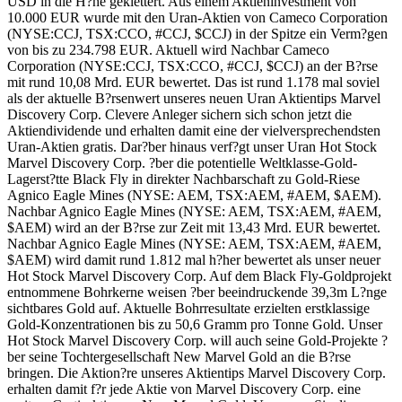
USD in die H?he geklettert. Aus einem Aktieninvestment von
10.000 EUR wurde mit den Uran-Aktien von Cameco Corporation
(NYSE:CCJ, TSX:CCO, #CCJ, $CCJ) in der Spitze ein Verm?gen
von bis zu 234.798 EUR. Aktuell wird Nachbar Cameco
Corporation (NYSE:CCJ, TSX:CCO, #CCJ, $CCJ) an der B?rse
mit rund 10,08 Mrd. EUR bewertet. Das ist rund 1.178 mal soviel
als der aktuelle B?rsenwert unseres neuen Uran Aktientips Marvel
Discovery Corp. Clevere Anleger sichern sich schon jetzt die
Aktiendividende und erhalten damit eine der vielversprechendsten
Uran-Aktien gratis. Dar?ber hinaus verf?gt unser Uran Hot Stock
Marvel Discovery Corp. ?ber die potentielle Weltklasse-Gold-
Lagerst?tte Black Fly in direkter Nachbarschaft zu Gold-Riese
Agnico Eagle Mines (NYSE: AEM, TSX:AEM, #AEM, $AEM).
Nachbar Agnico Eagle Mines (NYSE: AEM, TSX:AEM, #AEM,
$AEM) wird an der B?rse zur Zeit mit 13,43 Mrd. EUR bewertet.
Nachbar Agnico Eagle Mines (NYSE: AEM, TSX:AEM, #AEM,
$AEM) wird damit rund 1.812 mal h?her bewertet als unser neuer
Hot Stock Marvel Discovery Corp. Auf dem Black Fly-Goldprojekt
entnommene Bohrkerne weisen ?ber beeindruckende 39,3m L?nge
sichtbares Gold auf. Aktuelle Bohrresultate erzielten erstklassige
Gold-Konzentrationen bis zu 50,6 Gramm pro Tonne Gold. Unser
Hot Stock Marvel Discovery Corp. will auch seine Gold-Projekte ?
ber seine Tochtergesellschaft New Marvel Gold an die B?rse
bringen. Die Aktion?re unseres Aktientips Marvel Discovery Corp.
erhalten damit f?r jede Aktie von Marvel Discovery Corp. eine