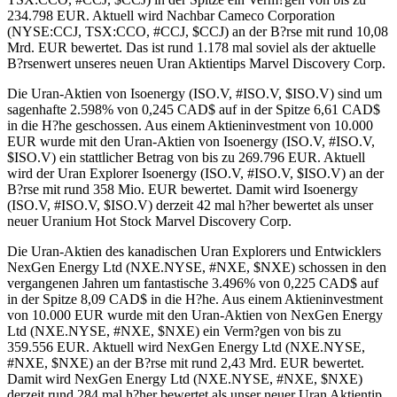
234.798 EUR. Aktuell wird Nachbar Cameco Corporation
(NYSE:CCJ, TSX:CCO, #CCJ, $CCJ) an der B?rse mit rund 10,08
Mrd. EUR bewertet. Das ist rund 1.178 mal soviel als der aktuelle
B?rsenwert unseres neuen Uran Aktientips Marvel Discovery Corp.
Die Uran-Aktien von Isoenergy (ISO.V, #ISO.V, $ISO.V) sind um
sagenhafte 2.598% von 0,245 CAD$ auf in der Spitze 6,61 CAD$
in die H?he geschossen. Aus einem Aktieninvestment von 10.000
EUR wurde mit den Uran-Aktien von Isoenergy (ISO.V, #ISO.V,
$ISO.V) ein stattlicher Betrag von bis zu 269.796 EUR. Aktuell
wird der Uran Explorer Isoenergy (ISO.V, #ISO.V, $ISO.V) an der
B?rse mit rund 358 Mio. EUR bewertet. Damit wird Isoenergy
(ISO.V, #ISO.V, $ISO.V) derzeit 42 mal h?her bewertet als unser
neuer Uranium Hot Stock Marvel Discovery Corp.
Die Uran-Aktien des kanadischen Uran Explorers und Entwicklers
NexGen Energy Ltd (NXE.NYSE, #NXE, $NXE) schossen in den
vergangenen Jahren um fantastische 3.496% von 0,225 CAD$ auf
in der Spitze 8,09 CAD$ in die H?he. Aus einem Aktieninvestment
von 10.000 EUR wurde mit den Uran-Aktien von NexGen Energy
Ltd (NXE.NYSE, #NXE, $NXE) ein Verm?gen von bis zu
359.556 EUR. Aktuell wird NexGen Energy Ltd (NXE.NYSE,
#NXE, $NXE) an der B?rse mit rund 2,43 Mrd. EUR bewertet.
Damit wird NexGen Energy Ltd (NXE.NYSE, #NXE, $NXE)
derzeit rund 284 mal h?her bewertet als unser neuer Uran Aktientip