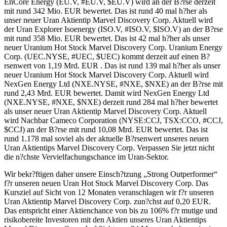
EnCore Energy (EU.V, #EU.V, $EU.V) wird an der B?rse derzeit
mit rund 342 Mio. EUR bewertet. Das ist rund 40 mal h?her als
unser neuer Uran Aktientip Marvel Discovery Corp. Aktuell wird
der Uran Explorer Isoenergy (ISO.V, #ISO.V, $ISO.V) an der B?rse
mit rund 358 Mio. EUR bewertet. Das ist 42 mal h?her als unser
neuer Uranium Hot Stock Marvel Discovery Corp. Uranium Energy
Corp. (UEC.NYSE, #UEC, $UEC) kommt derzeit auf einen B?
rsenwert von 1,19 Mrd. EUR . Das ist rund 139 mal h?her als unser
neuer Uranium Hot Stock Marvel Discovery Corp. Aktuell wird
NexGen Energy Ltd (NXE.NYSE, #NXE, $NXE) an der B?rse mit
rund 2,43 Mrd. EUR bewertet. Damit wird NexGen Energy Ltd
(NXE.NYSE, #NXE, $NXE) derzeit rund 284 mal h?her bewertet
als unser neuer Uran Aktientip Marvel Discovery Corp. Aktuell
wird Nachbar Cameco Corporation (NYSE:CCJ, TSX:CCO, #CCJ,
$CCJ) an der B?rse mit rund 10,08 Mrd. EUR bewertet. Das ist
rund 1.178 mal soviel als der aktuelle B?rsenwert unseres neuen
Uran Aktientips Marvel Discovery Corp. Verpassen Sie jetzt nicht
die n?chste Vervielfachungschance im Uran-Sektor.
Wir bekr?ftigen daher unsere Einsch?tzung „Strong Outperformer“
f?r unseren neuen Uran Hot Stock Marvel Discovery Corp. Das
Kursziel auf Sicht von 12 Monaten veranschlagen wir f?r unseren
Uran Aktientip Marvel Discovery Corp. zun?chst auf 0,20 EUR.
Das entspricht einer Aktienchance von bis zu 106% f?r mutige und
risikobereite Investoren mit den Aktien unseres Uran Aktientips