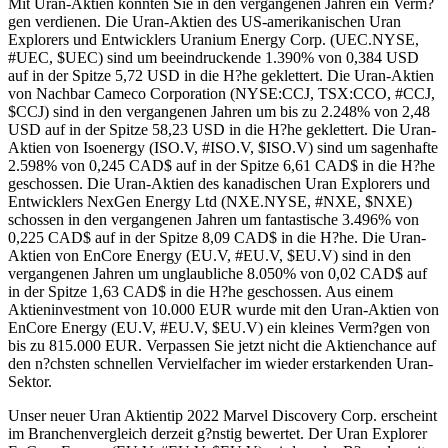
Mit Uran-Aktien konnten Sie in den vergangenen Jahren ein Verm?
gen verdienen. Die Uran-Aktien des US-amerikanischen Uran
Explorers und Entwicklers Uranium Energy Corp. (UEC.NYSE,
#UEC, $UEC) sind um beeindruckende 1.390% von 0,384 USD
auf in der Spitze 5,72 USD in die H?he geklettert. Die Uran-Aktien
von Nachbar Cameco Corporation (NYSE:CCJ, TSX:CCO, #CCJ,
$CCJ) sind in den vergangenen Jahren um bis zu 2.248% von 2,48
USD auf in der Spitze 58,23 USD in die H?he geklettert. Die Uran-
Aktien von Isoenergy (ISO.V, #ISO.V, $ISO.V) sind um sagenhafte
2.598% von 0,245 CAD$ auf in der Spitze 6,61 CAD$ in die H?he
geschossen. Die Uran-Aktien des kanadischen Uran Explorers und
Entwicklers NexGen Energy Ltd (NXE.NYSE, #NXE, $NXE)
schossen in den vergangenen Jahren um fantastische 3.496% von
0,225 CAD$ auf in der Spitze 8,09 CAD$ in die H?he. Die Uran-
Aktien von EnCore Energy (EU.V, #EU.V, $EU.V) sind in den
vergangenen Jahren um unglaubliche 8.050% von 0,02 CAD$ auf
in der Spitze 1,63 CAD$ in die H?he geschossen. Aus einem
Aktieninvestment von 10.000 EUR wurde mit den Uran-Aktien von
EnCore Energy (EU.V, #EU.V, $EU.V) ein kleines Verm?gen von
bis zu 815.000 EUR. Verpassen Sie jetzt nicht die Aktienchance auf
den n?chsten schnellen Vervielfacher im wieder erstarkenden Uran-
Sektor.
Unser neuer Uran Aktientip 2022 Marvel Discovery Corp. erscheint
im Branchenvergleich derzeit g?nstig bewertet. Der Uran Explorer