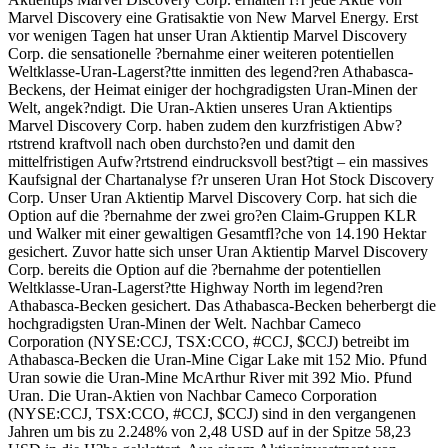
Marvel Discovery eine Gratisaktie von New Marvel Energy. Erst
vor wenigen Tagen hat unser Uran Aktientip Marvel Discovery
Corp. die sensationelle ?bernahme einer weiteren potentiellen
Weltklasse-Uran-Lagerst?tte inmitten des legend?ren Athabasca-
Beckens, der Heimat einiger der hochgradigsten Uran-Minen der
Welt, angek?ndigt. Die Uran-Aktien unseres Uran Aktientips
Marvel Discovery Corp. haben zudem den kurzfristigen Abw?
rtstrend kraftvoll nach oben durchsto?en und damit den
mittelfristigen Aufw?rtstrend eindrucksvoll best?tigt – ein massives
Kaufsignal der Chartanalyse f?r unseren Uran Hot Stock Discovery
Corp. Unser Uran Aktientip Marvel Discovery Corp. hat sich die
Option auf die ?bernahme der zwei gro?en Claim-Gruppen KLR
und Walker mit einer gewaltigen Gesamtfl?che von 14.190 Hektar
gesichert. Zuvor hatte sich unser Uran Aktientip Marvel Discovery
Corp. bereits die Option auf die ?bernahme der potentiellen
Weltklasse-Uran-Lagerst?tte Highway North im legend?ren
Athabasca-Becken gesichert. Das Athabasca-Becken beherbergt die
hochgradigsten Uran-Minen der Welt. Nachbar Cameco
Corporation (NYSE:CCJ, TSX:CCO, #CCJ, $CCJ) betreibt im
Athabasca-Becken die Uran-Mine Cigar Lake mit 152 Mio. Pfund
Uran sowie die Uran-Mine McArthur River mit 392 Mio. Pfund
Uran. Die Uran-Aktien von Nachbar Cameco Corporation
(NYSE:CCJ, TSX:CCO, #CCJ, $CCJ) sind in den vergangenen
Jahren um bis zu 2.248% von 2,48 USD auf in der Spitze 58,23