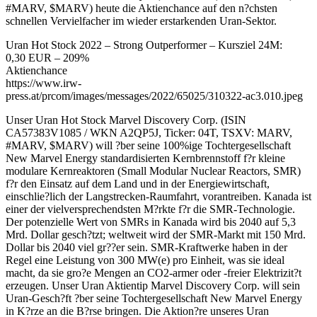
#MARV, $MARV) heute die Aktienchance auf den n?chsten
schnellen Vervielfacher im wieder erstarkenden Uran-Sektor.
Uran Hot Stock 2022 – Strong Outperformer – Kursziel 24M:
0,30 EUR – 209%
Aktienchance
https://www.irw-
press.at/prcom/images/messages/2022/65025/310322-ac3.010.jpeg
Unser Uran Hot Stock Marvel Discovery Corp. (ISIN
CA57383V1085 / WKN A2QP5J, Ticker: 04T, TSXV: MARV,
#MARV, $MARV) will ?ber seine 100%ige Tochtergesellschaft
New Marvel Energy standardisierten Kernbrennstoff f?r kleine
modulare Kernreaktoren (Small Modular Nuclear Reactors, SMR)
f?r den Einsatz auf dem Land und in der Energiewirtschaft,
einschlie?lich der Langstrecken-Raumfahrt, vorantreiben. Kanada ist
einer der vielversprechendsten M?rkte f?r die SMR-Technologie.
Der potenzielle Wert von SMRs in Kanada wird bis 2040 auf 5,3
Mrd. Dollar gesch?tzt; weltweit wird der SMR-Markt mit 150 Mrd.
Dollar bis 2040 viel gr??er sein. SMR-Kraftwerke haben in der
Regel eine Leistung von 300 MW(e) pro Einheit, was sie ideal
macht, da sie gro?e Mengen an CO2-armer oder -freier Elektrizit?t
erzeugen. Unser Uran Aktientip Marvel Discovery Corp. will sein
Uran-Gesch?ft ?ber seine Tochtergesellschaft New Marvel Energy
in K?rze an die B?rse bringen. Die Aktion?re unseres Uran