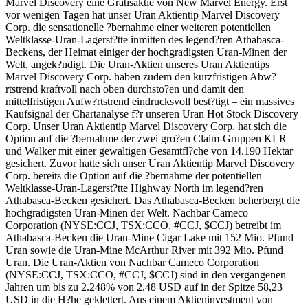
Marvel Discovery eine Gratisaktie von New Marvel Energy. Erst
vor wenigen Tagen hat unser Uran Aktientip Marvel Discovery
Corp. die sensationelle ?bernahme einer weiteren potentiellen
Weltklasse-Uran-Lagerst?tte inmitten des legend?ren Athabasca-
Beckens, der Heimat einiger der hochgradigsten Uran-Minen der
Welt, angek?ndigt. Die Uran-Aktien unseres Uran Aktientips
Marvel Discovery Corp. haben zudem den kurzfristigen Abw?
rtstrend kraftvoll nach oben durchsto?en und damit den
mittelfristigen Aufw?rtstrend eindrucksvoll best?tigt – ein massives
Kaufsignal der Chartanalyse f?r unseren Uran Hot Stock Discovery
Corp. Unser Uran Aktientip Marvel Discovery Corp. hat sich die
Option auf die ?bernahme der zwei gro?en Claim-Gruppen KLR
und Walker mit einer gewaltigen Gesamtfl?che von 14.190 Hektar
gesichert. Zuvor hatte sich unser Uran Aktientip Marvel Discovery
Corp. bereits die Option auf die ?bernahme der potentiellen
Weltklasse-Uran-Lagerst?tte Highway North im legend?ren
Athabasca-Becken gesichert. Das Athabasca-Becken beherbergt die
hochgradigsten Uran-Minen der Welt. Nachbar Cameco
Corporation (NYSE:CCJ, TSX:CCO, #CCJ, $CCJ) betreibt im
Athabasca-Becken die Uran-Mine Cigar Lake mit 152 Mio. Pfund
Uran sowie die Uran-Mine McArthur River mit 392 Mio. Pfund
Uran. Die Uran-Aktien von Nachbar Cameco Corporation
(NYSE:CCJ, TSX:CCO, #CCJ, $CCJ) sind in den vergangenen
Jahren um bis zu 2.248% von 2,48 USD auf in der Spitze 58,23
USD in die H?he geklettert. Aus einem Aktieninvestment von