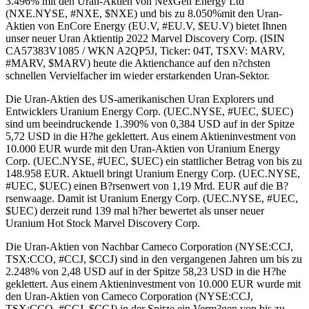
3.496% mit den Uran-Aktien von NexGen Energy Ltd
(NXE.NYSE, #NXE, $NXE) und bis zu 8.050%mit den Uran-
Aktien von EnCore Energy (EU.V, #EU.V, $EU.V) bietet Ihnen
unser neuer Uran Aktientip 2022 Marvel Discovery Corp. (ISIN
CA57383V1085 / WKN A2QP5J, Ticker: 04T, TSXV: MARV,
#MARV, $MARV) heute die Aktienchance auf den n?chsten
schnellen Vervielfacher im wieder erstarkenden Uran-Sektor.
Die Uran-Aktien des US-amerikanischen Uran Explorers und
Entwicklers Uranium Energy Corp. (UEC.NYSE, #UEC, $UEC)
sind um beeindruckende 1.390% von 0,384 USD auf in der Spitze
5,72 USD in die H?he geklettert. Aus einem Aktieninvestment von
10.000 EUR wurde mit den Uran-Aktien von Uranium Energy
Corp. (UEC.NYSE, #UEC, $UEC) ein stattlicher Betrag von bis zu
148.958 EUR. Aktuell bringt Uranium Energy Corp. (UEC.NYSE,
#UEC, $UEC) einen B?rsenwert von 1,19 Mrd. EUR auf die B?
rsenwaage. Damit ist Uranium Energy Corp. (UEC.NYSE, #UEC,
$UEC) derzeit rund 139 mal h?her bewertet als unser neuer
Uranium Hot Stock Marvel Discovery Corp.
Die Uran-Aktien von Nachbar Cameco Corporation (NYSE:CCJ,
TSX:CCO, #CCJ, $CCJ) sind in den vergangenen Jahren um bis zu
2.248% von 2,48 USD auf in der Spitze 58,23 USD in die H?he
geklettert. Aus einem Aktieninvestment von 10.000 EUR wurde mit
den Uran-Aktien von Cameco Corporation (NYSE:CCJ,
TSX:CCO, #CCJ, $CCJ) in der Spitze ein Verm?gen von bis zu