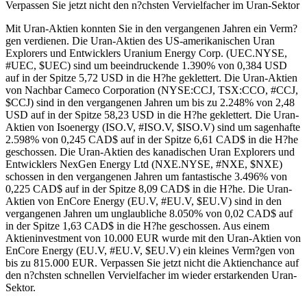
Verpassen Sie jetzt nicht den n?chsten Vervielfacher im Uran-Sektor
Mit Uran-Aktien konnten Sie in den vergangenen Jahren ein Verm?
gen verdienen. Die Uran-Aktien des US-amerikanischen Uran
Explorers und Entwicklers Uranium Energy Corp. (UEC.NYSE,
#UEC, $UEC) sind um beeindruckende 1.390% von 0,384 USD
auf in der Spitze 5,72 USD in die H?he geklettert. Die Uran-Aktien
von Nachbar Cameco Corporation (NYSE:CCJ, TSX:CCO, #CCJ,
$CCJ) sind in den vergangenen Jahren um bis zu 2.248% von 2,48
USD auf in der Spitze 58,23 USD in die H?he geklettert. Die Uran-
Aktien von Isoenergy (ISO.V, #ISO.V, $ISO.V) sind um sagenhafte
2.598% von 0,245 CAD$ auf in der Spitze 6,61 CAD$ in die H?he
geschossen. Die Uran-Aktien des kanadischen Uran Explorers und
Entwicklers NexGen Energy Ltd (NXE.NYSE, #NXE, $NXE)
schossen in den vergangenen Jahren um fantastische 3.496% von
0,225 CAD$ auf in der Spitze 8,09 CAD$ in die H?he. Die Uran-
Aktien von EnCore Energy (EU.V, #EU.V, $EU.V) sind in den
vergangenen Jahren um unglaubliche 8.050% von 0,02 CAD$ auf
in der Spitze 1,63 CAD$ in die H?he geschossen. Aus einem
Aktieninvestment von 10.000 EUR wurde mit den Uran-Aktien von
EnCore Energy (EU.V, #EU.V, $EU.V) ein kleines Verm?gen von
bis zu 815.000 EUR. Verpassen Sie jetzt nicht die Aktienchance auf
den n?chsten schnellen Vervielfacher im wieder erstarkenden Uran-
Sektor.