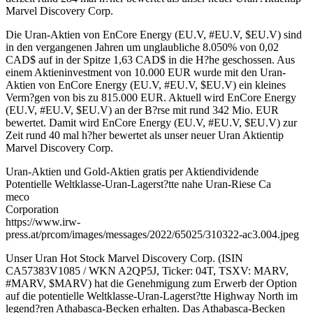
Marvel Discovery Corp.
Die Uran-Aktien von EnCore Energy (EU.V, #EU.V, $EU.V) sind
in den vergangenen Jahren um unglaubliche 8.050% von 0,02
CAD$ auf in der Spitze 1,63 CAD$ in die H?he geschossen. Aus
einem Aktieninvestment von 10.000 EUR wurde mit den Uran-
Aktien von EnCore Energy (EU.V, #EU.V, $EU.V) ein kleines
Verm?gen von bis zu 815.000 EUR. Aktuell wird EnCore Energy
(EU.V, #EU.V, $EU.V) an der B?rse mit rund 342 Mio. EUR
bewertet. Damit wird EnCore Energy (EU.V, #EU.V, $EU.V) zur
Zeit rund 40 mal h?her bewertet als unser neuer Uran Aktientip
Marvel Discovery Corp.
Uran-Aktien und Gold-Aktien gratis per Aktiendividende
Potentielle Weltklasse-Uran-Lagerst?tte nahe Uran-Riese Ca
meco
Corporation
https://www.irw-
press.at/prcom/images/messages/2022/65025/310322-ac3.004.jpeg
Unser Uran Hot Stock Marvel Discovery Corp. (ISIN
CA57383V1085 / WKN A2QP5J, Ticker: 04T, TSXV: MARV,
#MARV, $MARV) hat die Genehmigung zum Erwerb der Option
auf die potentielle Weltklasse-Uran-Lagerst?tte Highway North im
legend?ren Athabasca-Becken erhalten. Das Athabasca-Becken