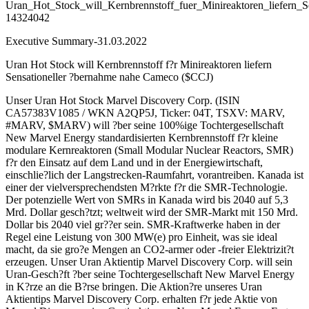
Uran_Hot_Stock_will_Kernbrennstoff_fuer_Minireaktoren_liefern
14324042
Executive Summary-31.03.2022
Uran Hot Stock will Kernbrennstoff f?r Minireaktoren liefern
Sensationeller ?bernahme nahe Cameco ($CCJ)
Unser Uran Hot Stock Marvel Discovery Corp. (ISIN
CA57383V1085 / WKN A2QP5J, Ticker: 04T, TSXV: MARV,
#MARV, $MARV) will ?ber seine 100%ige Tochtergesellschaft
New Marvel Energy standardisierten Kernbrennstoff f?r kleine
modulare Kernreaktoren (Small Modular Nuclear Reactors, SMR)
f?r den Einsatz auf dem Land und in der Energiewirtschaft,
einschlie?lich der Langstrecken-Raumfahrt, vorantreiben. Kanada ist
einer der vielversprechendsten M?rkte f?r die SMR-Technologie.
Der potenzielle Wert von SMRs in Kanada wird bis 2040 auf 5,3
Mrd. Dollar gesch?tzt; weltweit wird der SMR-Markt mit 150 Mrd.
Dollar bis 2040 viel gr??er sein. SMR-Kraftwerke haben in der
Regel eine Leistung von 300 MW(e) pro Einheit, was sie ideal
macht, da sie gro?e Mengen an CO2-armer oder -freier Elektrizit?t
erzeugen. Unser Uran Aktientip Marvel Discovery Corp. will sein
Uran-Gesch?ft ?ber seine Tochtergesellschaft New Marvel Energy
in K?rze an die B?rse bringen. Die Aktion?re unseres Uran
Aktientips Marvel Discovery Corp. erhalten f?r jede Aktie von