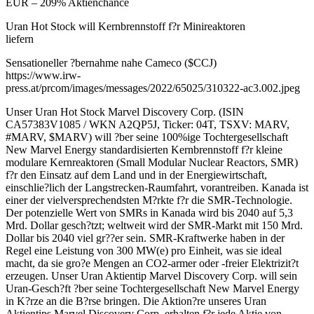
EUR – 209% Aktienchance
Uran Hot Stock will Kernbrennstoff f?r Minireaktoren
liefern
Sensationeller ?bernahme nahe Cameco ($CCJ)
https://www.irw-
press.at/prcom/images/messages/2022/65025/310322-ac3.002.jpeg
Unser Uran Hot Stock Marvel Discovery Corp. (ISIN
CA57383V1085 / WKN A2QP5J, Ticker: 04T, TSXV: MARV,
#MARV, $MARV) will ?ber seine 100%ige Tochtergesellschaft
New Marvel Energy standardisierten Kernbrennstoff f?r kleine
modulare Kernreaktoren (Small Modular Nuclear Reactors, SMR)
f?r den Einsatz auf dem Land und in der Energiewirtschaft,
einschlie?lich der Langstrecken-Raumfahrt, vorantreiben. Kanada ist
einer der vielversprechendsten M?rkte f?r die SMR-Technologie.
Der potenzielle Wert von SMRs in Kanada wird bis 2040 auf 5,3
Mrd. Dollar gesch?tzt; weltweit wird der SMR-Markt mit 150 Mrd.
Dollar bis 2040 viel gr??er sein. SMR-Kraftwerke haben in der
Regel eine Leistung von 300 MW(e) pro Einheit, was sie ideal
macht, da sie gro?e Mengen an CO2-armer oder -freier Elektrizit?t
erzeugen. Unser Uran Aktientip Marvel Discovery Corp. will sein
Uran-Gesch?ft ?ber seine Tochtergesellschaft New Marvel Energy
in K?rze an die B?rse bringen. Die Aktion?re unseres Uran
Aktientips Marvel Discovery Corp. erhalten f?r jede Aktie von