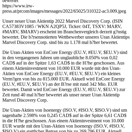
bewertet
https://www.irw-
press.at/prcom/images/messages/2022/65025/310322-ac3.009.jpeg
Unser neuer Uran Aktientip 2022 Marvel Discovery Corp. (ISIN
CA57383V1085 / WKN A2QP5J, Ticker: 04T, TSXV: MARV,
#MARV, $MARV) erscheint im Branchenvergleich derzeit g?nstig
bewertet. Die b?rsennotierten Wettbewerber unseres Uran Aktientips
Marvel Discovery Corp. sind bis zu 1.178 mal h?her bewertet.
Die Uran-Aktien von EnCore Energy (EU.V, #EU.V, $EU.V) sind
in den vergangenen Jahren um unglaubliche 8.050% von 0,02
CAD$ auf in der Spitze 1,63 CAD$ in die H?he geschossen. Aus
einem Aktieninvestment von 10.000 EUR wurde mit den Uran-
Aktien von EnCore Energy (EU.V, #EU.V, $EU.V) ein kleines
Verm?gen von bis zu 815.000 EUR. Aktuell wird EnCore Energy
(EU.V, #EU.V, $EU.V) an der B?rse mit rund 342 Mio. EUR
bewertet. Damit wird EnCore Energy (EU.V, #EU.V, $EU.V) zur
Zeit rund 40 mal h?her bewertet als unser neuer Uran Aktientip
Marvel Discovery Corp.
Die Uran-Aktien von Isoenergy (ISO.V, #ISO.V, $ISO.V) sind um
sagenhafte 2.598% von 0,245 CAD$ auf in der Spitze 6,61 CAD$
in die H?he geschossen. Aus einem Aktieninvestment von 10.000
EUR wurde mit den Uran-Aktien von Isoenergy (ISO.V, #ISO.V,
$ISO.V) ein stattlicher Betrag von bis zu 269.796 EUR. Aktuell