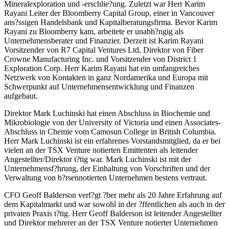
Mineralexploration und -erschlie?ung. Zuletzt war Herr Karim
Rayani Leiter der Bloomberry Capital Group, einer in Vancouver
ans?ssigen Handelsbank und Kapitalberatungsfirma. Bevor Karim
Rayani zu Bloomberry kam, arbeitete er unabh?ngig als
Unternehmensberater und Finanzier. Derzeit ist Karim Rayani
Vorsitzender von R7 Capital Ventures Ltd, Direktor von Fiber
Crowne Manufacturing Inc. und Vorsitzender von District 1
Exploration Corp. Herr Karim Rayani hat ein umfangreiches
Netzwerk von Kontakten in ganz Nordamerika und Europa mit
Schwerpunkt auf Unternehmensentwicklung und Finanzen
aufgebaut.
Direktor Mark Luchinski hat einen Abschluss in Biochemie und
Mikrobiologie von der University of Victoria und einen Associates-
Abschluss in Chemie vom Camosun College in British Columbia.
Herr Mark Luchinski ist ein erfahrenes Vorstandsmitglied, da er bei
vielen an der TSX Venture notierten Emittenten als leitender
Angestellter/Direktor t?tig war. Mark Luchinski ist mit der
Unternehmensf?hrung, der Einhaltung von Vorschriften und der
Verwaltung von b?rsennotierten Unternehmen bestens vertraut.
CFO Geoff Balderson verf?gt ?ber mehr als 20 Jahre Erfahrung auf
dem Kapitalmarkt und war sowohl in der ?ffentlichen als auch in der
privaten Praxis t?tig. Herr Geoff Balderson ist leitender Angestellter
und Direktor mehrerer an der TSX Venture notierter Unternehmen