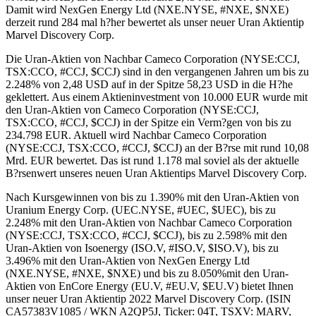
Damit wird NexGen Energy Ltd (NXE.NYSE, #NXE, $NXE)
derzeit rund 284 mal h?her bewertet als unser neuer Uran Aktientip
Marvel Discovery Corp.
Die Uran-Aktien von Nachbar Cameco Corporation (NYSE:CCJ,
TSX:CCO, #CCJ, $CCJ) sind in den vergangenen Jahren um bis zu
2.248% von 2,48 USD auf in der Spitze 58,23 USD in die H?he
geklettert. Aus einem Aktieninvestment von 10.000 EUR wurde mit
den Uran-Aktien von Cameco Corporation (NYSE:CCJ,
TSX:CCO, #CCJ, $CCJ) in der Spitze ein Verm?gen von bis zu
234.798 EUR. Aktuell wird Nachbar Cameco Corporation
(NYSE:CCJ, TSX:CCO, #CCJ, $CCJ) an der B?rse mit rund 10,08
Mrd. EUR bewertet. Das ist rund 1.178 mal soviel als der aktuelle
B?rsenwert unseres neuen Uran Aktientips Marvel Discovery Corp.
Nach Kursgewinnen von bis zu 1.390% mit den Uran-Aktien von
Uranium Energy Corp. (UEC.NYSE, #UEC, $UEC), bis zu
2.248% mit den Uran-Aktien von Nachbar Cameco Corporation
(NYSE:CCJ, TSX:CCO, #CCJ, $CCJ), bis zu 2.598% mit den
Uran-Aktien von Isoenergy (ISO.V, #ISO.V, $ISO.V), bis zu
3.496% mit den Uran-Aktien von NexGen Energy Ltd
(NXE.NYSE, #NXE, $NXE) und bis zu 8.050%mit den Uran-
Aktien von EnCore Energy (EU.V, #EU.V, $EU.V) bietet Ihnen
unser neuer Uran Aktientip 2022 Marvel Discovery Corp. (ISIN
CA57383V1085 / WKN A2QP5J, Ticker: 04T, TSXV: MARV,