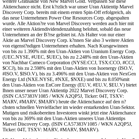
weitere Gratisaktie von New Marvel Gold. Verpassen Sie diese
Aktienchance nicht. Erst k?rzlich war unser Uran Aktientip Marvel
Discovery Corp. bereits mit einem ersten Spin-Off erfolgreich, als
das neue Unternehmen Power One Resources Corp. abgespalten
wurde. Alle Aktion?re von Marvel Discovery werden auch hier mit
einer weiteren Aktiendividendenzahlung belohnt, sobald das neue
Unternehmen an der B?rse gelistet ist. Als Halter von nur einer
Aktie an Marvel Discovery Corp. k?nnen Sie also 3 weitere Aktien
von eigenst?ndigen Unternehmen erhalten. Nach Kursgewinnen
von bis zu 1.390% mit den Uran-Aktien von Uranium Energy Corp.
(UEC.NYSE, #UEC, $UEC), bis zu 2.248% mit den Uran-Aktien
von Nachbar Cameco Corporation (NYSE:CCJ, TSX:CCO, #CCJ,
$CCJ), bis zu 2.598% mit den Uran-Aktien von Isoenergy (ISO.V,
#ISO.V, $ISO.V), bis zu 3.496% mit den Uran-Aktien von NexGen
Energy Ltd (NXE.NYSE, #NXE, $NXE) und bis zu 8.050%mit
den Uran-Aktien von EnCore Energy (EU.V, #EU.V, $EU.V) bietet
Ihnen unser neuer Uran Aktientip 2022 Marvel Discovery Corp.
(ISIN CA57383V1085 / WKN A2QP5J, Ticker: 04T, TSXV:
MARV, #MARV, $MARV) heute die Aktienchance auf den n?
chsten schnellen Vervielfacher im wieder erstarkenden Uran-Sektor.
Mutigen und risikobereiten Investoren winkt jetzt eine Aktienchance
von bis zu 369% mit den Uran-Aktien unseres Uran Aktientips
Marvel Discovery Corp. (ISIN CA57383V1085 / WKN A2QP5J,
Ticker: 04T, TSXV: MARV, #MARV, $MARV).