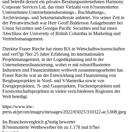
und betreibt derzeit ein privates Beratungsunternehmen Harmony
Corporate Services Ltd, das einer Vielzahl von b?rsennotierten
Unternehmen Unternehmensberatungs-, Buchhaltungs-,
Archivierungs- und Sekretariatsdienste anbietet. Vor seiner Zeit in
der Privatwirtschaft war Herr Geoff Balderson Anlageberater bei
Union Securities und Georgia Pacific Securities und hat einen
Abschluss der University of British Columbia in Marketing und
Vertriebsmanagement.
Direktor Fraser Rieche hat einen BA in Wirtschaftswissenschaften
und verf?gt ?ber 25 Jahre Erfahrung im internationalen
Projektmanagement, in der Logistikplanung und in der
Unternehmensfinanzierung, wobei er mit rohstoffbasierten
Industrien und Finanzinstituten weltweit zusammengearbeitet hat.
Fraser Rieche war an der Entwicklung und Finanzierung von
Bergbauprojekten in Nord- und S?damerika sowie von
Energieprojekten, ?l- und Gasprojekten, Fischereiprojekten und
Forstwirtschaftsprojekten in vielen verschiedenen Regionen der
Welt beteiligt.
https://www.irw-
press.at/prcom/images/messages/2022/65025/310322-ac3.008.jpeg
Im Branchenvergleich g?nstig bewertet
B?rsennotierte Wettbewerber bis zu 1.178 mal h?her