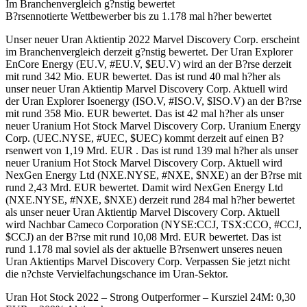
Im Branchenvergleich g?nstig bewertet
B?rsennotierte Wettbewerber bis zu 1.178 mal h?her bewertet
Unser neuer Uran Aktientip 2022 Marvel Discovery Corp. erscheint
im Branchenvergleich derzeit g?nstig bewertet. Der Uran Explorer
EnCore Energy (EU.V, #EU.V, $EU.V) wird an der B?rse derzeit
mit rund 342 Mio. EUR bewertet. Das ist rund 40 mal h?her als
unser neuer Uran Aktientip Marvel Discovery Corp. Aktuell wird
der Uran Explorer Isoenergy (ISO.V, #ISO.V, $ISO.V) an der B?rse
mit rund 358 Mio. EUR bewertet. Das ist 42 mal h?her als unser
neuer Uranium Hot Stock Marvel Discovery Corp. Uranium Energy
Corp. (UEC.NYSE, #UEC, $UEC) kommt derzeit auf einen B?
rsenwert von 1,19 Mrd. EUR . Das ist rund 139 mal h?her als unser
neuer Uranium Hot Stock Marvel Discovery Corp. Aktuell wird
NexGen Energy Ltd (NXE.NYSE, #NXE, $NXE) an der B?rse mit
rund 2,43 Mrd. EUR bewertet. Damit wird NexGen Energy Ltd
(NXE.NYSE, #NXE, $NXE) derzeit rund 284 mal h?her bewertet
als unser neuer Uran Aktientip Marvel Discovery Corp. Aktuell
wird Nachbar Cameco Corporation (NYSE:CCJ, TSX:CCO, #CCJ,
$CCJ) an der B?rse mit rund 10,08 Mrd. EUR bewertet. Das ist
rund 1.178 mal soviel als der aktuelle B?rsenwert unseres neuen
Uran Aktientips Marvel Discovery Corp. Verpassen Sie jetzt nicht
die n?chste Vervielfachungschance im Uran-Sektor.
Uran Hot Stock 2022 – Strong Outperformer – Kursziel 24M: 0,30