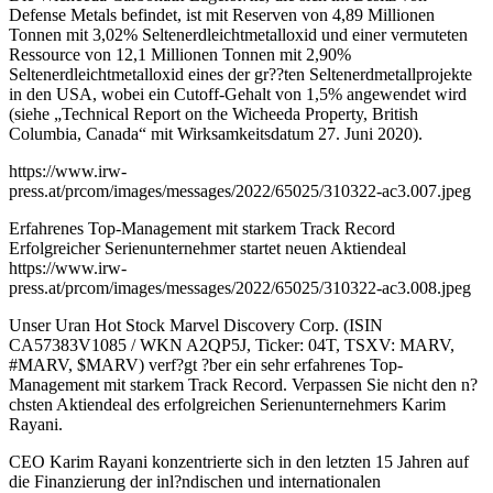
Defense Metals befindet, ist mit Reserven von 4,89 Millionen
Tonnen mit 3,02% Seltenerdleichtmetalloxid und einer vermuteten
Ressource von 12,1 Millionen Tonnen mit 2,90%
Seltenerdleichtmetalloxid eines der gr??ten Seltenerdmetallprojekte
in den USA, wobei ein Cutoff-Gehalt von 1,5% angewendet wird
(siehe „Technical Report on the Wicheeda Property, British
Columbia, Canada“ mit Wirksamkeitsdatum 27. Juni 2020).
https://www.irw-
press.at/prcom/images/messages/2022/65025/310322-ac3.007.jpeg
Erfahrenes Top-Management mit starkem Track Record
Erfolgreicher Serienunternehmer startet neuen Aktiendeal
https://www.irw-
press.at/prcom/images/messages/2022/65025/310322-ac3.008.jpeg
Unser Uran Hot Stock Marvel Discovery Corp. (ISIN
CA57383V1085 / WKN A2QP5J, Ticker: 04T, TSXV: MARV,
#MARV, $MARV) verf?gt ?ber ein sehr erfahrenes Top-
Management mit starkem Track Record. Verpassen Sie nicht den n?
chsten Aktiendeal des erfolgreichen Serienunternehmers Karim
Rayani.
CEO Karim Rayani konzentrierte sich in den letzten 15 Jahren auf
die Finanzierung der inl?ndischen und internationalen