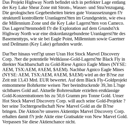
Das Projekt Highway North befindet sich in perfekter Lage entlang
der Key Lake Shear Zone mit Strom-, Wasser- und Stra?enzugang.
Die geologischen Gegebenheiten bieten gute Voraussetzungen f?r
strukturell kontrollierte Uranlagerst?tten im Grundgestein, wie etwa
die Millennium Zone und die Key Lake Lagerst?tten von Cameco.
Das Lagerst?ttenmodell f?r die Exploration auf dem Grundst?ck
Highway North war eine diskordanzgebundene Uranlagerst?tte des
Basementtyps, wie sie bei Eagle Point, Millennium sowie Gaertner
und Deilmann (Key Lake) gefunden wurde.
Dar?ber hinaus verf?gt unser Uran Hot Stock Marvel Discovery
Corp. ?ber die potentielle Weltklasse-Gold-Lagerst?tte Black Fly in
direkter Nachbarschaft zu Gold-Riese Agnico Eagle Mines (NYSE:
AEM, TSX:AEM, #AEM, $AEM). Nachbar Agnico Eagle Mines
(NYSE: AEM, TSX:AEM, #AEM, $AEM) wird an der B?rse zur
Zeit mit 13,43 Mrd. EUR bewertet. Auf dem Black Fly-Goldprojekt
entnommene Bohrkerne weisen ?ber beeindruckende 39,3m L?nge
sichtbares Gold auf. Aktuelle Bohrresultate erzielten erstklassige
Gold-Konzentrationen bis zu 50,6 Gramm pro Tonne Gold. Unser
Hot Stock Marvel Discovery Corp. will auch seine Gold-Projekte ?
ber seine Tochtergesellschaft New Marvel Gold an die B?rse
bringen. Die Aktion?re unseres Aktientips Marvel Discovery Corp.
erhalten damit f?r jede Aktie eine Gratisaktie von New Marvel Gold.
Verpassen Sie diese Aktienchance nicht.