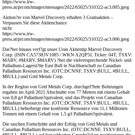
https://www.irw-
press.at/prcom/images/messages/2022/65025/310322-ac3.005.jpeg
Aktion?re von Marvel Discovery erhalten 3 Gratisaktien –
Verpassen Sie diese Aktienchance
nicht
https://www.irw-
press.at/prcom/images/messages/2022/65025/310322-ac3.006.jpeg
Dar?ber hinaus verf?gt unser Uran Aktientip Marvel Discovery
Corp. (ISIN CA57383V1085 / WKN A2QP5J, Ticker: 04T, TSXV:
MARV, #MARV, $MARV) ?ber die vielversprechende Nickel- und
Palladium-Lagerst?tte East Bull in Nachbarschaft zu Canadian
Palladium Resources Inc. (OTC:DCNNF, TSXV:BULL, #BULL,
$BULL) und Grid Metals Corp.
In der Region von Grid Metals Corp. durchgef?hrte Bohrungen
ergaben im April 2021 Abschnitte von 77 Metern mit einem Gehalt
von 0,8 g/t Palladium?quivalent, und das Projekt von Canadian
Palladium Resources Inc. (OTC:DCNNF, TSXV:BULL, #BULL,
$BULL) beherbergt eine konforme Ressource von 11,1 Millionen
Tonnen mit einem Gehalt von 1,5 g/t Palladium?quivalent.
Die raschen Fortschritte und der Erfolg von Grid Metals und
Canadian Palladium Resources Inc. (OTC:DCNNF, TSXV:BULL,
#BULL, $BULL) auf benachbarten Grundst?cken positionieren die