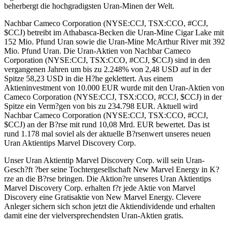
beherbergt die hochgradigsten Uran-Minen der Welt.
Nachbar Cameco Corporation (NYSE:CCJ, TSX:CCO, #CCJ,
$CCJ) betreibt im Athabasca-Becken die Uran-Mine Cigar Lake mit
152 Mio. Pfund Uran sowie die Uran-Mine McArthur River mit 392
Mio. Pfund Uran. Die Uran-Aktien von Nachbar Cameco
Corporation (NYSE:CCJ, TSX:CCO, #CCJ, $CCJ) sind in den
vergangenen Jahren um bis zu 2.248% von 2,48 USD auf in der
Spitze 58,23 USD in die H?he geklettert. Aus einem
Aktieninvestment von 10.000 EUR wurde mit den Uran-Aktien von
Cameco Corporation (NYSE:CCJ, TSX:CCO, #CCJ, $CCJ) in der
Spitze ein Verm?gen von bis zu 234.798 EUR. Aktuell wird
Nachbar Cameco Corporation (NYSE:CCJ, TSX:CCO, #CCJ,
$CCJ) an der B?rse mit rund 10,08 Mrd. EUR bewertet. Das ist
rund 1.178 mal soviel als der aktuelle B?rsenwert unseres neuen
Uran Aktientips Marvel Discovery Corp.
Unser Uran Aktientip Marvel Discovery Corp. will sein Uran-
Gesch?ft ?ber seine Tochtergesellschaft New Marvel Energy in K?
rze an die B?rse bringen. Die Aktion?re unseres Uran Aktientips
Marvel Discovery Corp. erhalten f?r jede Aktie von Marvel
Discovery eine Gratisaktie von New Marvel Energy. Clevere
Anleger sichern sich schon jetzt die Aktiendividende und erhalten
damit eine der vielversprechendsten Uran-Aktien gratis.