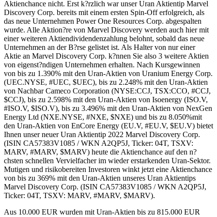
Aktienchance nicht. Erst k?rzlich war unser Uran Aktientip Marvel
Discovery Corp. bereits mit einem ersten Spin-Off erfolgreich, als
das neue Unternehmen Power One Resources Corp. abgespalten
wurde. Alle Aktion?re von Marvel Discovery werden auch hier mit
einer weiteren Aktiendividendenzahlung belohnt, sobald das neue
Unternehmen an der B?rse gelistet ist. Als Halter von nur einer
Aktie an Marvel Discovery Corp. k?nnen Sie also 3 weitere Aktien
von eigenst?ndigen Unternehmen erhalten. Nach Kursgewinnen
von bis zu 1.390% mit den Uran-Aktien von Uranium Energy Corp.
(UEC.NYSE, #UEC, $UEC), bis zu 2.248% mit den Uran-Aktien
von Nachbar Cameco Corporation (NYSE:CCJ, TSX:CCO, #CCJ,
$CCJ), bis zu 2.598% mit den Uran-Aktien von Isoenergy (ISO.V,
#ISO.V, $ISO.V), bis zu 3.496% mit den Uran-Aktien von NexGen
Energy Ltd (NXE.NYSE, #NXE, $NXE) und bis zu 8.050%mit
den Uran-Aktien von EnCore Energy (EU.V, #EU.V, $EU.V) bietet
Ihnen unser neuer Uran Aktientip 2022 Marvel Discovery Corp.
(ISIN CA57383V1085 / WKN A2QP5J, Ticker: 04T, TSXV:
MARV, #MARV, $MARV) heute die Aktienchance auf den n?
chsten schnellen Vervielfacher im wieder erstarkenden Uran-Sektor.
Mutigen und risikobereiten Investoren winkt jetzt eine Aktienchance
von bis zu 369% mit den Uran-Aktien unseres Uran Aktientips
Marvel Discovery Corp. (ISIN CA57383V1085 / WKN A2QP5J,
Ticker: 04T, TSXV: MARV, #MARV, $MARV).
Aus 10.000 EUR wurden mit Uran-Aktien bis zu 815.000 EUR