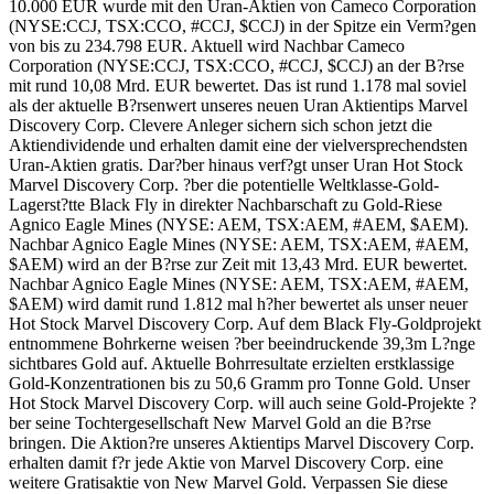
10.000 EUR wurde mit den Uran-Aktien von Cameco Corporation
(NYSE:CCJ, TSX:CCO, #CCJ, $CCJ) in der Spitze ein Verm?gen
von bis zu 234.798 EUR. Aktuell wird Nachbar Cameco
Corporation (NYSE:CCJ, TSX:CCO, #CCJ, $CCJ) an der B?rse
mit rund 10,08 Mrd. EUR bewertet. Das ist rund 1.178 mal soviel
als der aktuelle B?rsenwert unseres neuen Uran Aktientips Marvel
Discovery Corp. Clevere Anleger sichern sich schon jetzt die
Aktiendividende und erhalten damit eine der vielversprechendsten
Uran-Aktien gratis. Dar?ber hinaus verf?gt unser Uran Hot Stock
Marvel Discovery Corp. ?ber die potentielle Weltklasse-Gold-
Lagerst?tte Black Fly in direkter Nachbarschaft zu Gold-Riese
Agnico Eagle Mines (NYSE: AEM, TSX:AEM, #AEM, $AEM).
Nachbar Agnico Eagle Mines (NYSE: AEM, TSX:AEM, #AEM,
$AEM) wird an der B?rse zur Zeit mit 13,43 Mrd. EUR bewertet.
Nachbar Agnico Eagle Mines (NYSE: AEM, TSX:AEM, #AEM,
$AEM) wird damit rund 1.812 mal h?her bewertet als unser neuer
Hot Stock Marvel Discovery Corp. Auf dem Black Fly-Goldprojekt
entnommene Bohrkerne weisen ?ber beeindruckende 39,3m L?nge
sichtbares Gold auf. Aktuelle Bohrresultate erzielten erstklassige
Gold-Konzentrationen bis zu 50,6 Gramm pro Tonne Gold. Unser
Hot Stock Marvel Discovery Corp. will auch seine Gold-Projekte ?
ber seine Tochtergesellschaft New Marvel Gold an die B?rse
bringen. Die Aktion?re unseres Aktientips Marvel Discovery Corp.
erhalten damit f?r jede Aktie von Marvel Discovery Corp. eine
weitere Gratisaktie von New Marvel Gold. Verpassen Sie diese