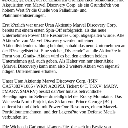
Akquisition von Marvel Discovery Corp. als ein Grundst?ck von
hohem Wert f?r die Quelle von Palladium- und
Platinmineralisierungen.
Erst k?rzlich war unser Uran Aktientip Marvel Discovery Corp.
bereits mit einem ersten Spin-Off erfolgreich, als das neue
Unternehmen Power One Resources Corp. abgespalten wurde. Alle
Aktion?re von Marvel Discovery werden mit einer
Aktiendividendenzahlung belohnt, sobald das neue Unternehmen an
der B?rse gelistet ist. Eine solche „Divicende“ an alle Aktion?re in
Form von „Gratis-„Aktien wird es bei den anderen beiden
Unternehmen ggf. auch geben. Als Halter von nur einer Aktie
(Marvel Discovery) kann man also 3 weitere Aktien von eigenst?
ndigen Unternehmen erhalten.
Unser Uran Aktientip Marvel Discovery Corp. (ISIN
CA57383V1085 / WKN A2QP5J, Ticker: 04T, TSXV: MARV,
#MARV, $MARV) besitzt dar?ber hinaus betr?chtliche
Beteiligungen im Seltenerdmetallg?rtel der Rocky Mountains. Das
Wicheeda North Projekt, das 85 km von Prince George (BC)
entfernt ist und direkt mit Power One Resources, einem Marvel-
Portfoliounternehmen, und der Lagerst?tte von Defense Metals
verbunden ist.
Die Wicheeda Carbonatit-Lagerst?tte, die sich im Besitz von