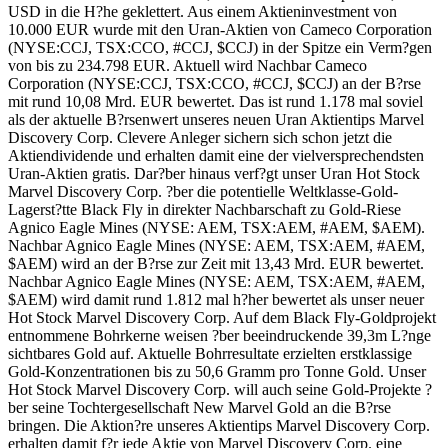
USD in die H?he geklettert. Aus einem Aktieninvestment von
10.000 EUR wurde mit den Uran-Aktien von Cameco Corporation
(NYSE:CCJ, TSX:CCO, #CCJ, $CCJ) in der Spitze ein Verm?gen
von bis zu 234.798 EUR. Aktuell wird Nachbar Cameco
Corporation (NYSE:CCJ, TSX:CCO, #CCJ, $CCJ) an der B?rse
mit rund 10,08 Mrd. EUR bewertet. Das ist rund 1.178 mal soviel
als der aktuelle B?rsenwert unseres neuen Uran Aktientips Marvel
Discovery Corp. Clevere Anleger sichern sich schon jetzt die
Aktiendividende und erhalten damit eine der vielversprechendsten
Uran-Aktien gratis. Dar?ber hinaus verf?gt unser Uran Hot Stock
Marvel Discovery Corp. ?ber die potentielle Weltklasse-Gold-
Lagerst?tte Black Fly in direkter Nachbarschaft zu Gold-Riese
Agnico Eagle Mines (NYSE: AEM, TSX:AEM, #AEM, $AEM).
Nachbar Agnico Eagle Mines (NYSE: AEM, TSX:AEM, #AEM,
$AEM) wird an der B?rse zur Zeit mit 13,43 Mrd. EUR bewertet.
Nachbar Agnico Eagle Mines (NYSE: AEM, TSX:AEM, #AEM,
$AEM) wird damit rund 1.812 mal h?her bewertet als unser neuer
Hot Stock Marvel Discovery Corp. Auf dem Black Fly-Goldprojekt
entnommene Bohrkerne weisen ?ber beeindruckende 39,3m L?nge
sichtbares Gold auf. Aktuelle Bohrresultate erzielten erstklassige
Gold-Konzentrationen bis zu 50,6 Gramm pro Tonne Gold. Unser
Hot Stock Marvel Discovery Corp. will auch seine Gold-Projekte ?
ber seine Tochtergesellschaft New Marvel Gold an die B?rse
bringen. Die Aktion?re unseres Aktientips Marvel Discovery Corp.
erhalten damit f?r jede Aktie von Marvel Discovery Corp. eine