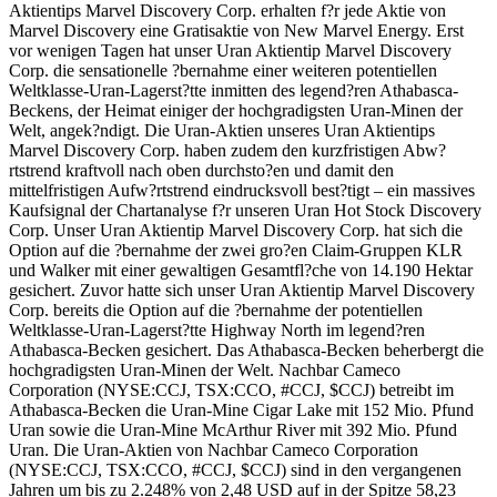
Aktientips Marvel Discovery Corp. erhalten f?r jede Aktie von
Marvel Discovery eine Gratisaktie von New Marvel Energy. Erst
vor wenigen Tagen hat unser Uran Aktientip Marvel Discovery
Corp. die sensationelle ?bernahme einer weiteren potentiellen
Weltklasse-Uran-Lagerst?tte inmitten des legend?ren Athabasca-
Beckens, der Heimat einiger der hochgradigsten Uran-Minen der
Welt, angek?ndigt. Die Uran-Aktien unseres Uran Aktientips
Marvel Discovery Corp. haben zudem den kurzfristigen Abw?
rtstrend kraftvoll nach oben durchsto?en und damit den
mittelfristigen Aufw?rtstrend eindrucksvoll best?tigt – ein massives
Kaufsignal der Chartanalyse f?r unseren Uran Hot Stock Discovery
Corp. Unser Uran Aktientip Marvel Discovery Corp. hat sich die
Option auf die ?bernahme der zwei gro?en Claim-Gruppen KLR
und Walker mit einer gewaltigen Gesamtfl?che von 14.190 Hektar
gesichert. Zuvor hatte sich unser Uran Aktientip Marvel Discovery
Corp. bereits die Option auf die ?bernahme der potentiellen
Weltklasse-Uran-Lagerst?tte Highway North im legend?ren
Athabasca-Becken gesichert. Das Athabasca-Becken beherbergt die
hochgradigsten Uran-Minen der Welt. Nachbar Cameco
Corporation (NYSE:CCJ, TSX:CCO, #CCJ, $CCJ) betreibt im
Athabasca-Becken die Uran-Mine Cigar Lake mit 152 Mio. Pfund
Uran sowie die Uran-Mine McArthur River mit 392 Mio. Pfund
Uran. Die Uran-Aktien von Nachbar Cameco Corporation
(NYSE:CCJ, TSX:CCO, #CCJ, $CCJ) sind in den vergangenen
Jahren um bis zu 2.248% von 2,48 USD auf in der Spitze 58,23