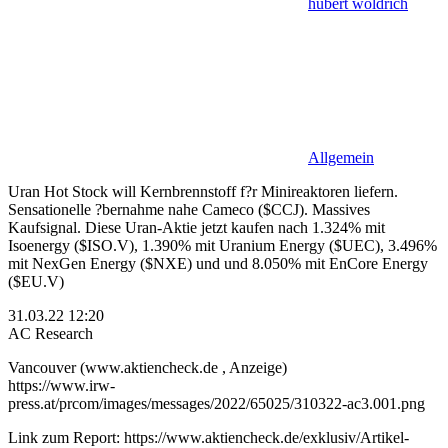
hubert woldrich
Allgemein
Uran Hot Stock will Kernbrennstoff f?r Minireaktoren liefern.
Sensationelle ?bernahme nahe Cameco ($CCJ). Massives
Kaufsignal. Diese Uran-Aktie jetzt kaufen nach 1.324% mit
Isoenergy ($ISO.V), 1.390% mit Uranium Energy ($UEC), 3.496%
mit NexGen Energy ($NXE) und und 8.050% mit EnCore Energy
($EU.V)
31.03.22 12:20
AC Research
Vancouver (www.aktiencheck.de , Anzeige)
https://www.irw-
press.at/prcom/images/messages/2022/65025/310322-ac3.001.png
Link zum Report: https://www.aktiencheck.de/exklusiv/Artikel-