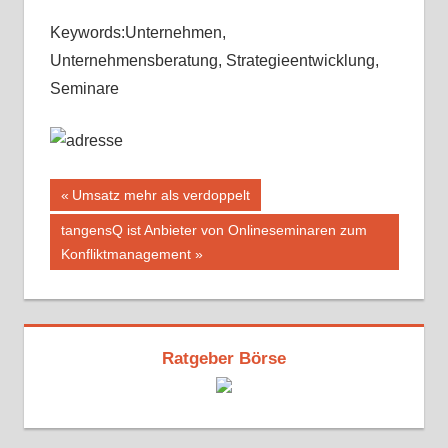
Keywords:Unternehmen,
Unternehmensberatung, Strategieentwicklung,
Seminare
Beitragsnavigation
Vorheriger
Umsatz mehr als verdoppelt
Beitrag:
Nächster
tangensQ ist Anbieter von Onlineseminaren zum
Beitrag:
Konfliktmanagement
Ratgeber Börse