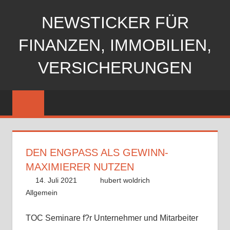
Zum
NEWSTICKER FÜR
Inhalt
springen
FINANZEN, IMMOBILIEN,
VERSICHERUNGEN
DEN ENGPASS ALS GEWINN-
MAXIMIERER NUTZEN
14. Juli 2021
hubert woldrich
Allgemein
TOC Seminare f?r Unternehmer und Mitarbeiter