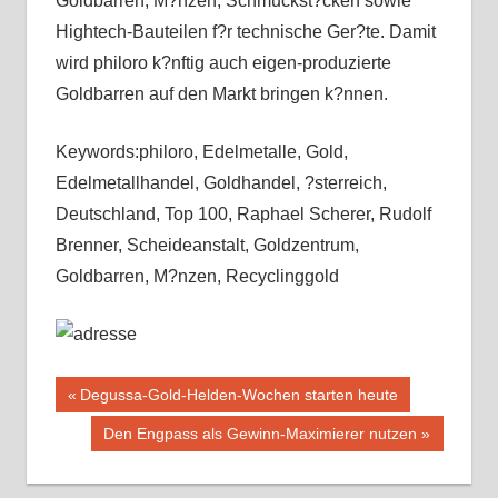
Goldbarren, M?nzen, Schmuckst?cken sowie
Hightech-Bauteilen f?r technische Ger?te. Damit
wird philoro k?nftig auch eigen-produzierte
Goldbarren auf den Markt bringen k?nnen.
Keywords:philoro, Edelmetalle, Gold,
Edelmetallhandel, Goldhandel, ?sterreich,
Deutschland, Top 100, Raphael Scherer, Rudolf
Brenner, Scheideanstalt, Goldzentrum,
Goldbarren, M?nzen, Recyclinggold
Beitragsnavigation
Vorheriger
Degussa-Gold-Helden-Wochen starten heute
Beitrag:
Nächster
Den Engpass als Gewinn-Maximierer nutzen
Beitrag: