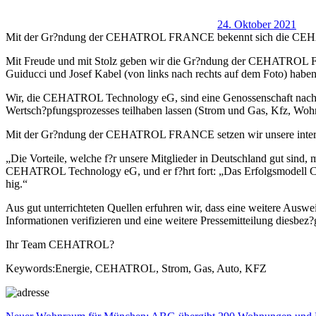
24. Oktober 2021
Mit der Gr?ndung der CEHATROL FRANCE bekennt sich die CEH
Mit Freude und mit Stolz geben wir die Gr?ndung der CEHATROL F
Guiducci und Josef Kabel (von links nach rechts auf dem Foto) habe
Wir, die CEHATROL Technology eG, sind eine Genossenschaft nach deu
Wertsch?pfungsprozesses teilhaben lassen (Strom und Gas, Kfz, Wohne
Mit der Gr?ndung der CEHATROL FRANCE setzen wir unsere internat
„Die Vorteile, welche f?r unsere Mitglieder in Deutschland gut sind,
CEHATROL Technology eG, und er f?hrt fort: „Das Erfolgsmodell C
hig.“
Aus gut unterrichteten Quellen erfuhren wir, dass eine weitere Ausw
Informationen verifizieren und eine weitere Pressemitteilung diesbez?
Ihr Team CEHATROL?
Keywords:Energie, CEHATROL, Strom, Gas, Auto, KFZ
Vorheriger