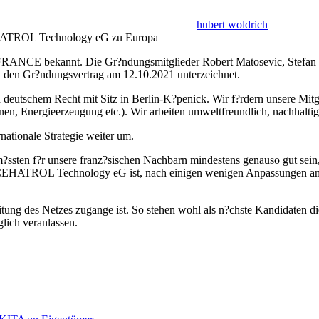
hubert woldrich
ATROL Technology eG zu Europa
RANCE bekannt. Die Gr?ndungsmitglieder Robert Matosevic, Stefan
n den Gr?ndungsvertrag am 12.10.2021 unterzeichnet.
tschem Recht mit Sitz in Berlin-K?penick. Wir f?rdern unsere Mitgli
n, Energieerzeugung etc.). Wir arbeiten umweltfreundlich, nachhaltig 
ionale Strategie weiter um.
 m?ssten f?r unsere franz?sischen Nachbarn mindestens genauso gut sein
EHATROL Technology eG ist, nach einigen wenigen Anpassungen an d
eitung des Netzes zugange ist. So stehen wohl als n?chste Kandidaten 
glich veranlassen.