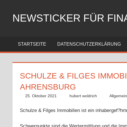
Zum
Inhalt
NEWSTICKER FÜR FIN
springen
STARTSEITE
DATENSCHUTZERKLÄRUNG
SCHULZE & FILGES IMMOBI
AHRENSBURG
25. Oktober 2021
hubert woldrich
Allgemei
Schulze & Filges Immobilien ist ein inhabergef?h
Schwerpunkte sind die Wertermittlung und die I