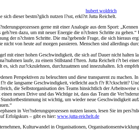
hubert woldrich
ich dieser bestm?glich nutzen l?sst, erkl?rt Jutta Reichelt.
n Ver?nderungsprozessen gerne mit einer Analogie aus dem Sport: „Kennen
 geh?ren dazu, um mit neuer Energie die n?chsten Schritte zu gehen.“ U
nung der n?chsten Schritte. Die ma?gebende Frage, die sich hieraus erg
ie nicht von heute auf morgen passieren. Menschen sind allerdings d
l mit einer hohen Geschwindigkeit, die sich auf Dauer nicht halten 
nahmen laufe, zu einem Stillstand f?hren. Jutta Reichelt r?t bei einem
lt es, sich zur?ckzulehnen, durchzuatmen und innezuhalten. Ich empfehl
chiedenen Perspektiven zu beleuchten und diese transparent zu machen. 
 f?r die langsame Geschwindigkeit, vielleicht auch f?r R?ckschritt? 
 hilfreich, die Selbstorganisation des Teams hinsichtlich der Arbeitswe
 einen neuen Drive und das Wichtige ist, dass das Team die Ver?nderung
Die Standortbestimmung ist wichtig, um wieder neue Geschwindigkeit au
auen.“
ephasen in Ver?nderungsprozessen nutzen lassen, lesen Sie im pers?n
f Erfolgskurs – gibt es hier:
www.jutta-reichelt.de
ternehmen, Kulturwandel in Organisationen, Organisationsentwicklung,