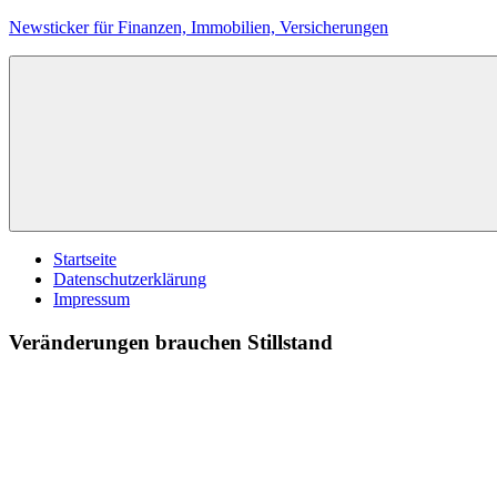
Zum
Newsticker für Finanzen, Immobilien, Versicherungen
Inhalt
springen
Startseite
Datenschutzerklärung
Impressum
Veränderungen brauchen Stillstand