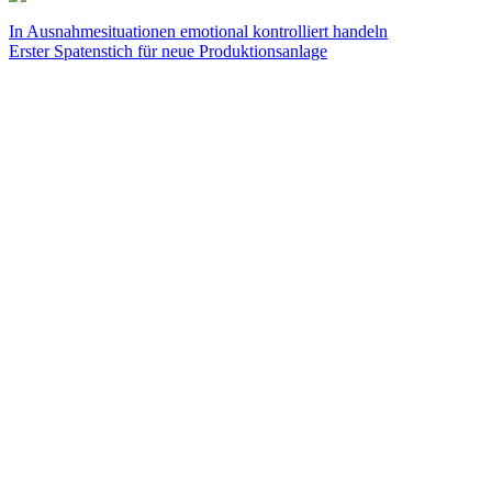
Beitragsnavigation
Vorheriger
In Ausnahmesituationen emotional kontrolliert handeln
Beitrag:
Nächster
Erster Spatenstich für neue Produktionsanlage
Beitrag: