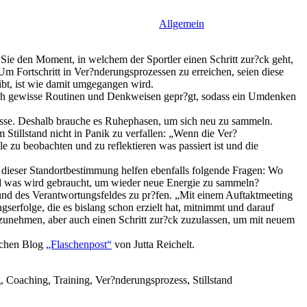
Allgemein
 Sie den Moment, in welchem der Sportler einen Schritt zur?ck geht,
m Fortschritt in Ver?nderungsprozessen zu erreichen, seien diese
ibt, ist wie damit umgegangen wird.
urch gewisse Routinen und Denkweisen gepr?gt, sodass ein Umdenken
lasse. Deshalb brauche es Ruhephasen, um sich neu zu sammeln.
 Stillstand nicht in Panik zu verfallen: „Wenn die Ver?
e zu beobachten und zu reflektieren was passiert ist und die
In dieser Standortbestimmung helfen ebenfalls folgende Fragen: Wo
Und was wird gebraucht, um wieder neue Energie zu sammeln?
ise und des Verantwortungsfeldes zu pr?fen. „Mit einem Auftaktmeeting
serfolge, die es bislang schon erzielt hat, mitnimmt und darauf
fzunehmen, aber auch einen Schritt zur?ck zuzulassen, um mit neuem
lichen Blog
„Flaschenpost“
von Jutta Reichelt.
 Coaching, Training, Ver?nderungsprozess, Stillstand