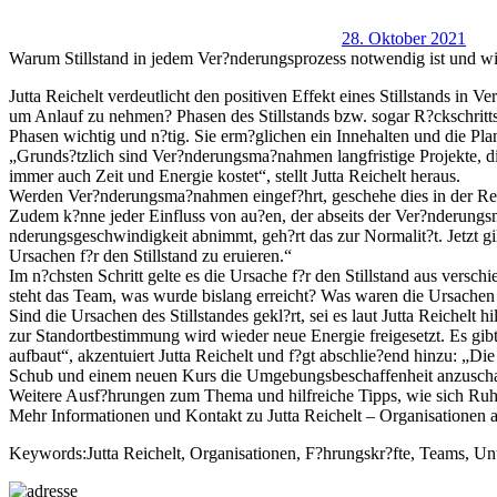
28. Oktober 2021
Warum Stillstand in jedem Ver?nderungsprozess notwendig ist und wie s
Jutta Reichelt verdeutlicht den positiven Effekt eines Stillstands i
um Anlauf zu nehmen? Phasen des Stillstands bzw. sogar R?ckschritts
Phasen wichtig und n?tig. Sie erm?glichen ein Innehalten und die Pla
„Grunds?tzlich sind Ver?nderungsma?nahmen langfristige Projekte, d
immer auch Zeit und Energie kostet“, stellt Jutta Reichelt heraus.
Werden Ver?nderungsma?nahmen eingef?hrt, geschehe dies in der Rege
Zudem k?nne jeder Einfluss von au?en, der abseits der Ver?nderungsma?
nderungsgeschwindigkeit abnimmt, geh?rt das zur Normalit?t. Jetzt gi
Ursachen f?r den Stillstand zu eruieren.“
Im n?chsten Schritt gelte es die Ursache f?r den Stillstand aus vers
steht das Team, was wurde bislang erreicht? Was waren die Ursachen
Sind die Ursachen des Stillstandes gekl?rt, sei es laut Jutta Reichelt
zur Standortbestimmung wird wieder neue Energie freigesetzt. Es gibt
aufbaut“, akzentuiert Jutta Reichelt und f?gt abschlie?end hinzu: „
Schub und einem neuen Kurs die Umgebungsbeschaffenheit anzusch
Weitere Ausf?hrungen zum Thema und hilfreiche Tipps, wie sich Ruh
Mehr Informationen und Kontakt zu Jutta Reichelt – Organisationen au
Keywords:Jutta Reichelt, Organisationen, F?hrungskr?fte, Teams, Un