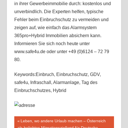
in ihrer Gewerbeimmobilie durch: kostenlos und
unverbindlich. Die Experten helfen, typische
Fehler beim Einbruchschutz zu vermeiden und
zeigen auf, wie einfach das Alarmsystem
365pro+Hybrid Immobilien absichern kann.
Informieren Sie sich noch heute unter
www.safe4u.de oder unter +49 (0)6124 – 72 79
80.
Keywords:Einbruch, Einbruchschutz, GDV,
safe4u, Infraschall, Alarmanlage, Tag des
Einbruchschutzes, Hybrid
Beitragsnavigation
Vorheriger
Leben, wo andere Urlaub machen – Österreich
Beitrag:
als beliebtes Migrationszielland für Deutsche