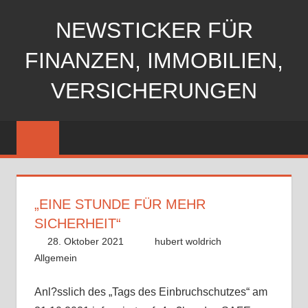
Zum
NEWSTICKER FÜR
Inhalt
springen
FINANZEN, IMMOBILIEN,
VERSICHERUNGEN
„EINE STUNDE FÜR MEHR
SICHERHEIT“
28. Oktober 2021
hubert woldrich
Allgemein
Anl?sslich des „Tags des Einbruchschutzes“ am