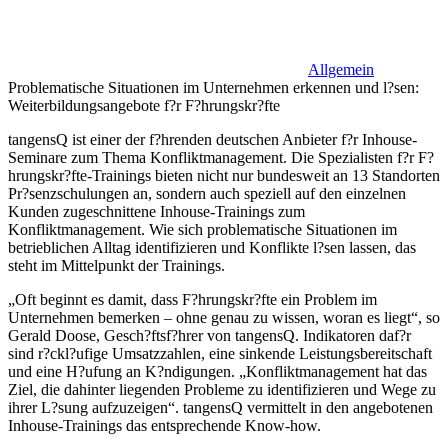
Allgemein
Problematische Situationen im Unternehmen erkennen und l?sen:
Weiterbildungsangebote f?r F?hrungskr?fte
tangensQ ist einer der f?hrenden deutschen Anbieter f?r Inhouse-
Seminare zum Thema Konfliktmanagement. Die Spezialisten f?r F?
hrungskr?fte-Trainings bieten nicht nur bundesweit an 13 Standorten
Pr?senzschulungen an, sondern auch speziell auf den einzelnen
Kunden zugeschnittene Inhouse-Trainings zum
Konfliktmanagement. Wie sich problematische Situationen im
betrieblichen Alltag identifizieren und Konflikte l?sen lassen, das
steht im Mittelpunkt der Trainings.
„Oft beginnt es damit, dass F?hrungskr?fte ein Problem im
Unternehmen bemerken – ohne genau zu wissen, woran es liegt“, so
Gerald Doose, Gesch?ftsf?hrer von tangensQ. Indikatoren daf?r
sind r?ckl?ufige Umsatzzahlen, eine sinkende Leistungsbereitschaft
und eine H?ufung an K?ndigungen. „Konfliktmanagement hat das
Ziel, die dahinter liegenden Probleme zu identifizieren und Wege zu
ihrer L?sung aufzuzeigen“. tangensQ vermittelt in den angebotenen
Inhouse-Trainings das entsprechende Know-how.