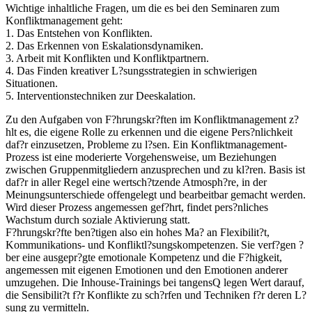
Wichtige inhaltliche Fragen, um die es bei den Seminaren zum
Konfliktmanagement geht:
1. Das Entstehen von Konflikten.
2. Das Erkennen von Eskalationsdynamiken.
3. Arbeit mit Konflikten und Konfliktpartnern.
4. Das Finden kreativer L?sungsstrategien in schwierigen
Situationen.
5. Interventionstechniken zur Deeskalation.
Zu den Aufgaben von F?hrungskr?ften im Konfliktmanagement z?
hlt es, die eigene Rolle zu erkennen und die eigene Pers?nlichkeit
daf?r einzusetzen, Probleme zu l?sen. Ein Konfliktmanagement-
Prozess ist eine moderierte Vorgehensweise, um Beziehungen
zwischen Gruppenmitgliedern anzusprechen und zu kl?ren. Basis ist
daf?r in aller Regel eine wertsch?tzende Atmosph?re, in der
Meinungsunterschiede offengelegt und bearbeitbar gemacht werden.
Wird dieser Prozess angemessen gef?hrt, findet pers?nliches
Wachstum durch soziale Aktivierung statt.
F?hrungskr?fte ben?tigen also ein hohes Ma? an Flexibilit?t,
Kommunikations- und Konfliktl?sungskompetenzen. Sie verf?gen ?
ber eine ausgepr?gte emotionale Kompetenz und die F?higkeit,
angemessen mit eigenen Emotionen und den Emotionen anderer
umzugehen. Die Inhouse-Trainings bei tangensQ legen Wert darauf,
die Sensibilit?t f?r Konflikte zu sch?rfen und Techniken f?r deren L?
sung zu vermitteln.