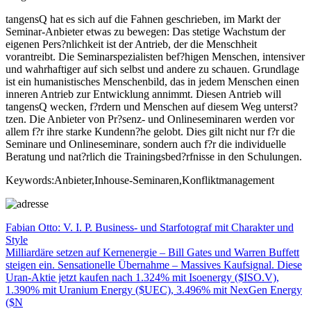
tangensQ hat es sich auf die Fahnen geschrieben, im Markt der
Seminar-Anbieter etwas zu bewegen: Das stetige Wachstum der
eigenen Pers?nlichkeit ist der Antrieb, der die Menschheit
vorantreibt. Die Seminarspezialisten bef?higen Menschen, intensiver
und wahrhaftiger auf sich selbst und andere zu schauen. Grundlage
ist ein humanistisches Menschenbild, das in jedem Menschen einen
inneren Antrieb zur Entwicklung annimmt. Diesen Antrieb will
tangensQ wecken, f?rdern und Menschen auf diesem Weg unterst?
tzen. Die Anbieter von Pr?senz- und Onlineseminaren werden vor
allem f?r ihre starke Kundenn?he gelobt. Dies gilt nicht nur f?r die
Seminare und Onlineseminare, sondern auch f?r die individuelle
Beratung und nat?rlich die Trainingsbed?rfnisse in den Schulungen.
Keywords:Anbieter,Inhouse-Seminaren,Konfliktmanagement
Beitragsnavigation
Vorheriger
Fabian Otto: V. I. P. Business- und Starfotograf mit Charakter und
Beitrag:
Style
Nächster
Milliardäre setzen auf Kernenergie – Bill Gates und Warren Buffett
Beitrag:
steigen ein. Sensationelle Übernahme – Massives Kaufsignal. Diese
Uran-Aktie jetzt kaufen nach 1.324% mit Isoenergy ($ISO.V),
1.390% mit Uranium Energy ($UEC), 3.496% mit NexGen Energy
($N