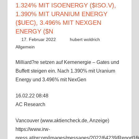
1.324% MIT ISOENERGY ($ISO.V),
1.390% MIT URANIUM ENERGY
($UEC), 3.496% MIT NEXGEN
ENERGY ($N
17. Februar 2022
hubert woldrich
Allgemein
Milliard?re setzen auf Kernenergie – Gates und
Buffett steigen ein. Nach 1.390% mit Uranium
Energy und 3.496% mit NexGen
16.02.22 08:48
AC Research
Vancouver (www.aktiencheck.de, Anzeige)
https://www.irw-
press.at/prcom/images/messages/2022/64239/Report1