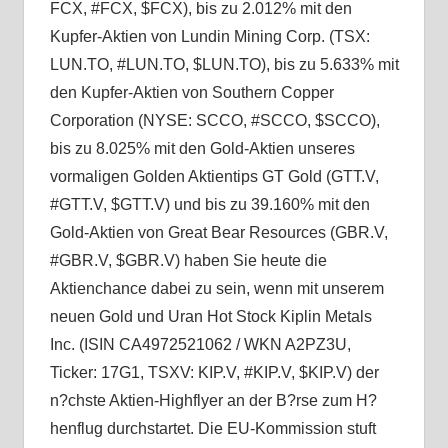
FCX, #FCX, $FCX), bis zu 2.012% mit den
Kupfer-Aktien von Lundin Mining Corp. (TSX:
LUN.TO, #LUN.TO, $LUN.TO), bis zu 5.633% mit
den Kupfer-Aktien von Southern Copper
Corporation (NYSE: SCCO, #SCCO, $SCCO),
bis zu 8.025% mit den Gold-Aktien unseres
vormaligen Golden Aktientips GT Gold (GTT.V,
#GTT.V, $GTT.V) und bis zu 39.160% mit den
Gold-Aktien von Great Bear Resources (GBR.V,
#GBR.V, $GBR.V) haben Sie heute die
Aktienchance dabei zu sein, wenn mit unserem
neuen Gold und Uran Hot Stock Kiplin Metals
Inc. (ISIN CA4972521062 / WKN A2PZ3U,
Ticker: 17G1, TSXV: KIP.V, #KIP.V, $KIP.V) der
n?chste Aktien-Highflyer an der B?rse zum H?
henflug durchstartet. Die EU-Kommission stuft