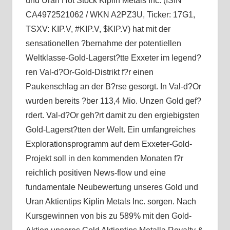
und Uran Hot Stock Kiplin Metals Inc. (ISIN
CA4972521062 / WKN A2PZ3U, Ticker: 17G1,
TSXV: KIP.V, #KIP.V, $KIP.V) hat mit der
sensationellen ?bernahme der potentiellen
Weltklasse-Gold-Lagerst?tte Exxeter im legend?
ren Val-d?Or-Gold-Distrikt f?r einen
Paukenschlag an der B?rse gesorgt. In Val-d?Or
wurden bereits ?ber 113,4 Mio. Unzen Gold gef?
rdert. Val-d?Or geh?rt damit zu den ergiebigsten
Gold-Lagerst?tten der Welt. Ein umfangreiches
Explorationsprogramm auf dem Exxeter-Gold-
Projekt soll in den kommenden Monaten f?r
reichlich positiven News-flow und eine
fundamentale Neubewertung unseres Gold und
Uran Aktientips Kiplin Metals Inc. sorgen. Nach
Kursgewinnen von bis zu 589% mit den Gold-