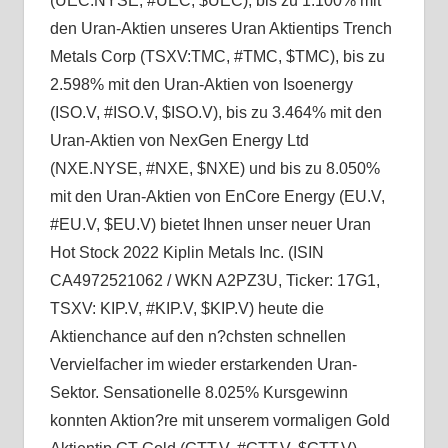
(UEC.NYSE, #UEC, $UEC), bis zu 1.100% mit
den Uran-Aktien unseres Uran Aktientips Trench
Metals Corp (TSXV:TMC, #TMC, $TMC), bis zu
2.598% mit den Uran-Aktien von Isoenergy
(ISO.V, #ISO.V, $ISO.V), bis zu 3.464% mit den
Uran-Aktien von NexGen Energy Ltd
(NXE.NYSE, #NXE, $NXE) und bis zu 8.050%
mit den Uran-Aktien von EnCore Energy (EU.V,
#EU.V, $EU.V) bietet Ihnen unser neuer Uran
Hot Stock 2022 Kiplin Metals Inc. (ISIN
CA4972521062 / WKN A2PZ3U, Ticker: 17G1,
TSXV: KIP.V, #KIP.V, $KIP.V) heute die
Aktienchance auf den n?chsten schnellen
Vervielfacher im wieder erstarkenden Uran-
Sektor. Sensationelle 8.025% Kursgewinn
konnten Aktion?re mit unserem vormaligen Gold