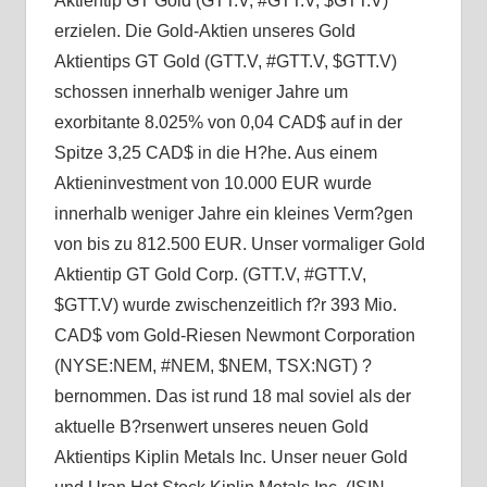
Aktientip GT Gold (GTT.V, #GTT.V, $GTT.V)
erzielen. Die Gold-Aktien unseres Gold
Aktientips GT Gold (GTT.V, #GTT.V, $GTT.V)
schossen innerhalb weniger Jahre um
exorbitante 8.025% von 0,04 CAD$ auf in der
Spitze 3,25 CAD$ in die H?he. Aus einem
Aktieninvestment von 10.000 EUR wurde
innerhalb weniger Jahre ein kleines Verm?gen
von bis zu 812.500 EUR. Unser vormaliger Gold
Aktientip GT Gold Corp. (GTT.V, #GTT.V,
$GTT.V) wurde zwischenzeitlich f?r 393 Mio.
CAD$ vom Gold-Riesen Newmont Corporation
(NYSE:NEM, #NEM, $NEM, TSX:NGT) ?
bernommen. Das ist rund 18 mal soviel als der
aktuelle B?rsenwert unseres neuen Gold
Aktientips Kiplin Metals Inc. Unser neuer Gold