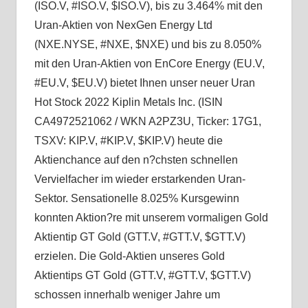
(ISO.V, #ISO.V, $ISO.V), bis zu 3.464% mit den
Uran-Aktien von NexGen Energy Ltd
(NXE.NYSE, #NXE, $NXE) und bis zu 8.050%
mit den Uran-Aktien von EnCore Energy (EU.V,
#EU.V, $EU.V) bietet Ihnen unser neuer Uran
Hot Stock 2022 Kiplin Metals Inc. (ISIN
CA4972521062 / WKN A2PZ3U, Ticker: 17G1,
TSXV: KIP.V, #KIP.V, $KIP.V) heute die
Aktienchance auf den n?chsten schnellen
Vervielfacher im wieder erstarkenden Uran-
Sektor. Sensationelle 8.025% Kursgewinn
konnten Aktion?re mit unserem vormaligen Gold
Aktientip GT Gold (GTT.V, #GTT.V, $GTT.V)
erzielen. Die Gold-Aktien unseres Gold
Aktientips GT Gold (GTT.V, #GTT.V, $GTT.V)
schossen innerhalb weniger Jahre um