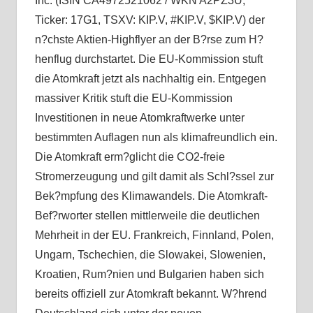
Inc. (ISIN CA4972521062 / WKN A2PZ3U,
Ticker: 17G1, TSXV: KIP.V, #KIP.V, $KIP.V) der
n?chste Aktien-Highflyer an der B?rse zum H?
henflug durchstartet. Die EU-Kommission stuft
die Atomkraft jetzt als nachhaltig ein. Entgegen
massiver Kritik stuft die EU-Kommission
Investitionen in neue Atomkraftwerke unter
bestimmten Auflagen nun als klimafreundlich ein.
Die Atomkraft erm?glicht die CO2-freie
Stromerzeugung und gilt damit als Schl?ssel zur
Bek?mpfung des Klimawandels. Die Atomkraft-
Bef?rworter stellen mittlerweile die deutlichen
Mehrheit in der EU. Frankreich, Finnland, Polen,
Ungarn, Tschechien, die Slowakei, Slowenien,
Kroatien, Rum?nien und Bulgarien haben sich
bereits offiziell zur Atomkraft bekannt. W?hrend