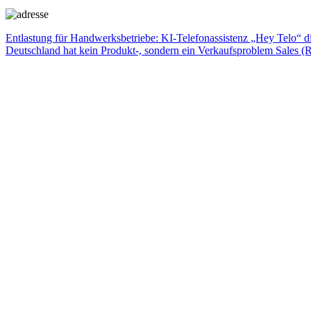
Beitragsnavigation
Vorheriger
Entlastung für Handwerksbetriebe: KI-Telefonassistenz „Hey Telo“ dir
Beitrag:
Nächster
Deutschland hat kein Produkt-, sondern ein Verkaufsproblem Sales (R)
Beitrag: