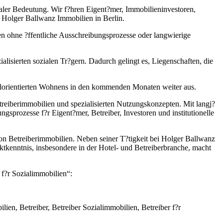
aler Bedeutung. Wir f?hren Eigent?mer, Immobilieninvestoren,
n Holger Ballwanz Immobilien in Berlin.
en ohne ?ffentliche Ausschreibungsprozesse oder langwierige
lisierten sozialen Tr?gern. Dadurch gelingt es, Liegenschaften, die
alorientierten Wohnens in den kommenden Monaten weiter aus.
reiberimmobilien und spezialisierten Nutzungskonzepten. Mit langj?
gsprozesse f?r Eigent?mer, Betreiber, Investoren und institutionelle
n Betreiberimmobilien. Neben seiner T?tigkeit bei Holger Ballwanz
enntnis, insbesondere in der Hotel- und Betreiberbranche, macht
f?r Sozialimmobilien“:
ien, Betreiber, Betreiber Sozialimmobilien, Betreiber f?r