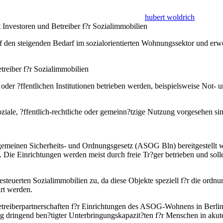
hubert woldrich
 Investoren und Betreiber f?r Sozialimmobilien
den steigenden Bedarf im sozialorientierten Wohnungssektor und erwei
treiber f?r Sozialimmobilien
oder ?ffentlichen Institutionen betrieben werden, beispielsweise Not-
oziale, ?ffentlich-rechtliche oder gemeinn?tzige Nutzung vorgesehen 
meinen Sicherheits- und Ordnungsgesetz (ASOG Bln) bereitgestellt w
ie Einrichtungen werden meist durch freie Tr?ger betrieben und solle
uerten Sozialimmobilien zu, da diese Objekte speziell f?r die ordnu
hrt werden.
treiberpartnerschaften f?r Einrichtungen des ASOG-Wohnens in Berlin.
ng dringend ben?tigter Unterbringungskapazit?ten f?r Menschen in ak