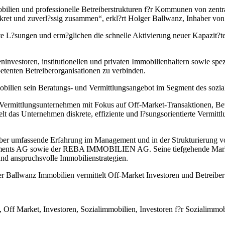
obilien und professionelle Betreiberstrukturen f?r Kommunen von zentr
iskret und zuverl?ssig zusammen“, erkl?rt Holger Ballwanz, Inhaber vo
nte L?sungen und erm?glichen die schnelle Aktivierung neuer Kapazit?t
vestoren, institutionellen und privaten Immobilienhaltern sowie spezia
tenten Betreiberorganisationen zu verbinden.
obilien sein Beratungs- und Vermittlungsangebot im Segment des sozi
 Vermittlungsunternehmen mit Fokus auf Off-Market-Transaktionen, Bet
das Unternehmen diskrete, effiziente und l?sungsorientierte Vermittlun
ber umfassende Erfahrung im Management und in der Strukturierung vo
stments AG sowie der REBA IMMOBILIEN AG. Seine tiefgehende Marktk
nd anspruchsvolle Immobilienstrategien.
Ballwanz Immobilien vermittelt Off-Market Investoren und Betreiber 
ff Market, Investoren, Sozialimmobilien, Investoren f?r Sozialimmobil