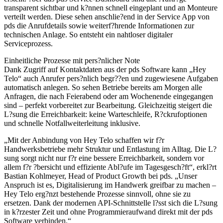
transparent sichtbar und k?nnen schnell eingeplant und an Monteure
verteilt werden. Diese sehen anschlie?end in der Service App von
pds die Anrufdetails sowie weiterf?hrende Informationen zur
technischen Anlage. So entsteht ein nahtloser digitaler
Serviceprozess.
Einheitliche Prozesse mit pers?nlicher Note
Dank Zugriff auf Kontaktdaten aus der pds Software kann „Hey
Telo“ auch Anrufer pers?nlich begr??en und zugewiesene Aufgaben
automatisch anlegen. So sehen Betriebe bereits am Morgen alle
Anfragen, die nach Feierabend oder am Wochenende eingegangen
sind – perfekt vorbereitet zur Bearbeitung. Gleichzeitig steigert die
L?sung die Erreichbarkeit: keine Warteschleife, R?ckrufoptionen
und schnelle Notfallweiterleitung inklusive.
„Mit der Anbindung von Hey Telo schaffen wir f?r
Handwerksbetriebe mehr Struktur und Entlastung im Alltag. Die L?
sung sorgt nicht nur f?r eine bessere Erreichbarkeit, sondern vor
allem f?r ?bersicht und effiziente Abl?ufe im Tagesgesch?ft“, erkl?rt
Bastian Kohlmeyer, Head of Product Growth bei pds. „Unser
Anspruch ist es, Digitalisierung im Handwerk greifbar zu machen –
Hey Telo erg?nzt bestehende Prozesse sinnvoll, ohne sie zu
ersetzen. Dank der modernen API-Schnittstelle l?sst sich die L?sung
in k?rzester Zeit und ohne Programmieraufwand direkt mit der pds
Software verbinden.“