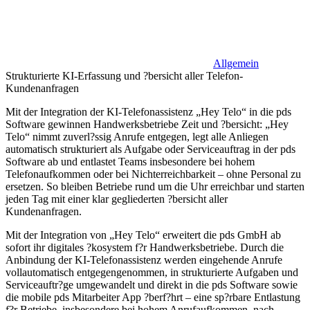
Allgemein
Strukturierte KI-Erfassung und ?bersicht aller Telefon-
Kundenanfragen
Mit der Integration der KI-Telefonassistenz „Hey Telo“ in die pds
Software gewinnen Handwerksbetriebe Zeit und ?bersicht: „Hey
Telo“ nimmt zuverl?ssig Anrufe entgegen, legt alle Anliegen
automatisch strukturiert als Aufgabe oder Serviceauftrag in der pds
Software ab und entlastet Teams insbesondere bei hohem
Telefonaufkommen oder bei Nichterreichbarkeit – ohne Personal zu
ersetzen. So bleiben Betriebe rund um die Uhr erreichbar und starten
jeden Tag mit einer klar gegliederten ?bersicht aller
Kundenanfragen.
Mit der Integration von „Hey Telo“ erweitert die pds GmbH ab
sofort ihr digitales ?kosystem f?r Handwerksbetriebe. Durch die
Anbindung der KI-Telefonassistenz werden eingehende Anrufe
vollautomatisch entgegengenommen, in strukturierte Aufgaben und
Serviceauftr?ge umgewandelt und direkt in die pds Software sowie
die mobile pds Mitarbeiter App ?berf?hrt – eine sp?rbare Entlastung
f?r Betriebe, insbesondere bei hohem Anrufaufkommen, nach