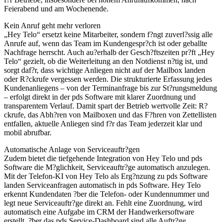
Feierabend und am Wochenende.
Kein Anruf geht mehr verloren
„Hey Telo“ ersetzt keine Mitarbeiter, sondern f?ngt zuverl?ssig alle
Anrufe auf, wenn das Team im Kundengespr?ch ist oder geballte
Nachfrage herrscht. Auch au?erhalb der Gesch?ftszeiten pr?ft „Hey
Telo“ gezielt, ob die Weiterleitung an den Notdienst n?tig ist, und
sorgt daf?r, dass wichtige Anliegen nicht auf der Mailbox landen
oder R?ckrufe vergessen werden. Die strukturierte Erfassung jedes
Kundenanliegens – von der Terminanfrage bis zur St?rungsmeldung
– erfolgt direkt in der pds Software mit klarer Zuordnung und
transparentem Verlauf. Damit spart der Betrieb wertvolle Zeit: R?
ckrufe, das Abh?ren von Mailboxen und das F?hren von Zettellisten
entfallen, aktuelle Anliegen sind f?r das Team jederzeit klar und
mobil abrufbar.
Automatische Anlage von Serviceauftr?gen
Zudem bietet die tiefgehende Integration von Hey Telo und pds
Software die M?glichkeit, Serviceauftr?ge automatisch anzulegen.
Mit der Telefon-KI von Hey Telo als Erg?nzung zu pds Software
landen Serviceanfragen automatisch in pds Software. Hey Telo
erkennt Kundendaten ?ber die Telefon- oder Kundennummer und
legt neue Serviceauftr?ge direkt an. Fehlt eine Zuordnung, wird
automatisch eine Aufgabe im CRM der Handwerkersoftware
erstellt. ?ber das pds Service-Dashboard sind alle Auftr?ge