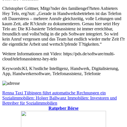
Christopher Grittner, Mitgr?nder des familiengef?hrten Anbieters
Hey Telo, erg?nzt: „Gerade in Handwerksbetrieben ist das Telefon
oft Dauerstress – mehrere Anrufe gleichzeitig, volle Leitungen und
kaum Zeit, alle R?ckrufe zu dokumentieren. Genau hier setzt Hey
Telo an: Die KI-basierte Telefonassistenz ist immer erreichbar,
freundlich und vollst?ndig in die pds Software integriert. So wird
kein Anruf vergessen und das Team hat endlich wieder mehr Zeit f?r
die eigentliche Arbeit und wertsch?pfende T?tigkeiten.“
Weitere Informationen mit Video: https://pds.de/software/multi-
cloud/telefonassistenz-hey-telo
Keywords:KI, K?nstliche Intelligenz, Handwerk, Digitalisierung,
App, Handwerkersoftware, Telefonassistenz, Telefonie
Beitragsnavigation
Vorheriger
Renna Taxi Tübingen führt automatische Rechnungen ein
Beitrag:
Nächster
Sozialimmobilien: Holger Ballwanz Immobilien: Investoren und
Beitrag:
Betreiber für Sozialimmobilien
Ratgeber Börse