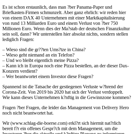
Es ist schon erstaunlich, dass man ?ber Panama-Paper und
Briefkasten-Firmen schmunzelt. Aber ganz ehrlich: wir reden hier
von einem DAX 40 Unternehmen mit einer Marktkapitalisierung
von rund 13 Milliarden Euro und einem Verlust von ?ber 750
Millionen Euro. Wenn dies der Ma?stab der deutschen Finanzkultur
sein soll, dann? Wir unterstellen hier absolut nichts, sondern stellen
lediglich Fragen:
– Wieso sind die gr??ten Ums?tze in China?
– Wieso geht niemand an ein Telefon?
– Und wo bleibt eigentlich meine Pizza?
– Kann ich in Europa noch eine Pizza bestellen, an der dieser Dax-
Konzern verdient?
– Wer beantwortet einem Investor diese Fragen?
Spannend ist die Tatsache der gestiegenen Verluste w?hrend der
Corona-Zeit. Von 2019 bis 2020 hat sich der Verlust verdoppelt.
Wie kann dieses Unternehmen k?nftig in die Gewinnzone kommen?
Fragen ?ber Fragen, die leider das Management von Delivery Hero
noch nicht beantwortet hat.
Wir (www.schlag-die-boerse.com) erkl?rt sich hiermit nat?rlich
bereit f?r ein offenes Gespr?ch mit dem Management, um die
Investoren ?ber die aktuelle und k?nftige Planung zu informieren