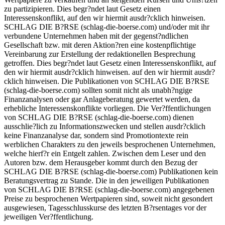
zu partizipieren. Dies begr?ndet laut Gesetz einen
Interessenskonflikt, auf den wir hiermit ausdr?cklich hinweisen.
SCHLAG DIE B?RSE (schlag-die-boerse.com) und/oder mit ihr
verbundene Unternehmen haben mit der gegenst?ndlichen
Gesellschaft bzw. mit deren Aktion?ren eine kostenpflichtige
Vereinbarung zur Erstellung der redaktionellen Besprechung
getroffen. Dies begr?ndet laut Gesetz einen Interessenskonflikt, auf
den wir hiermit ausdr?cklich hinweisen. auf den wir hiermit ausdr?
cklich hinweisen. Die Publikationen von SCHLAG DIE B?RSE
(schlag-die-boerse.com) sollten somit nicht als unabh?ngige
Finanzanalysen oder gar Anlageberatung gewertet werden, da
erhebliche Interessenskonflikte vorliegen. Die Ver?ffentlichungen
von SCHLAG DIE B?RSE (schlag-die-boerse.com) dienen
ausschlie?lich zu Informationszwecken und stellen ausdr?cklich
keine Finanzanalyse dar, sondern sind Promotiontexte rein
werblichen Charakters zu den jeweils besprochenen Unternehmen,
welche hierf?r ein Entgelt zahlen. Zwischen dem Leser und den
Autoren bzw. dem Herausgeber kommt durch den Bezug der
SCHLAG DIE B?RSE (schlag-die-boerse.com) Publikationen kein
Beratungsvertrag zu Stande. Die in den jeweiligen Publikationen
von SCHLAG DIE B?RSE (schlag-die-boerse.com) angegebenen
Preise zu besprochenen Wertpapieren sind, soweit nicht gesondert
ausgewiesen, Tagesschlusskurse des letzten B?rsentages vor der
jeweiligen Ver?ffentlichung.