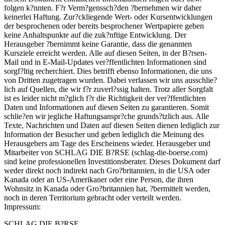
folgen k?nnten. F?r Verm?genssch?den ?bernehmen wir daher
keinerlei Haftung. Zur?ckliegende Wert- oder Kursentwicklungen
der besprochenen oder bereits besprochener Wertpapiere geben
keine Anhaltspunkte auf die zuk?nftige Entwicklung. Der
Herausgeber ?bernimmt keine Garantie, dass die genannten
Kursziele erreicht werden. Alle auf diesen Seiten, in der B?rsen-
Mail und in E-Mail-Updates ver?ffentlichten Informationen sind
sorgf?ltig recherchiert. Dies betrifft ebenso Informationen, die uns
von Dritten zugetragen wurden. Dabei verlassen wir uns ausschlie?
lich auf Quellen, die wir f?r zuverl?ssig halten. Trotz aller Sorgfalt
ist es leider nicht m?glich f?r die Richtigkeit der ver?ffentlichten
Daten und Informationen auf diesen Seiten zu garantieren. Somit
schlie?en wir jegliche Haftungsanspr?che grunds?tzlich aus. Alle
Texte, Nachrichten und Daten auf diesen Seiten dienen lediglich zur
Information der Besucher und geben lediglich die Meinung des
Herausgebers am Tage des Erscheinens wieder. Herausgeber und
Mitarbeiter von SCHLAG DIE B?RSE (schlag-die-boerse.com)
sind keine professionellen Investitionsberater. Dieses Dokument darf
weder direkt noch indirekt nach Gro?britannien, in die USA oder
Kanada oder an US-Amerikaner oder eine Person, die ihren
Wohnsitz in Kanada oder Gro?britannien hat, ?bermittelt werden,
noch in deren Territorium gebracht oder verteilt werden.
Impressum:
SCHLAG DIE B?RSE