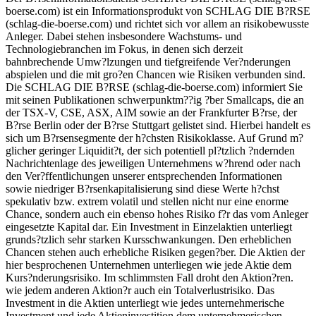
boerse.com) ist ein Informationsprodukt von SCHLAG DIE B?RSE
(schlag-die-boerse.com) und richtet sich vor allem an risikobewusste
Anleger. Dabei stehen insbesondere Wachstums- und
Technologiebranchen im Fokus, in denen sich derzeit
bahnbrechende Umw?lzungen und tiefgreifende Ver?nderungen
abspielen und die mit gro?en Chancen wie Risiken verbunden sind.
Die SCHLAG DIE B?RSE (schlag-die-boerse.com) informiert Sie
mit seinen Publikationen schwerpunktm??ig ?ber Smallcaps, die an
der TSX-V, CSE, ASX, AIM sowie an der Frankfurter B?rse, der
B?rse Berlin oder der B?rse Stuttgart gelistet sind. Hierbei handelt es
sich um B?rsensegmente der h?chsten Risikoklasse. Auf Grund m?
glicher geringer Liquidit?t, der sich potentiell pl?tzlich ?ndernden
Nachrichtenlage des jeweiligen Unternehmens w?hrend oder nach
den Ver?ffentlichungen unserer entsprechenden Informationen
sowie niedriger B?rsenkapitalisierung sind diese Werte h?chst
spekulativ bzw. extrem volatil und stellen nicht nur eine enorme
Chance, sondern auch ein ebenso hohes Risiko f?r das vom Anleger
eingesetzte Kapital dar. Ein Investment in Einzelaktien unterliegt
grunds?tzlich sehr starken Kursschwankungen. Den erheblichen
Chancen stehen auch erhebliche Risiken gegen?ber. Die Aktien der
hier besprochenen Unternehmen unterliegen wie jede Aktie dem
Kurs?nderungsrisiko. Im schlimmsten Fall droht den Aktion?ren.
wie jedem anderen Aktion?r auch ein Totalverlustrisiko. Das
Investment in die Aktien unterliegt wie jedes unternehmerische
Investment und jede Aktieninvestition dem unternehmerischen