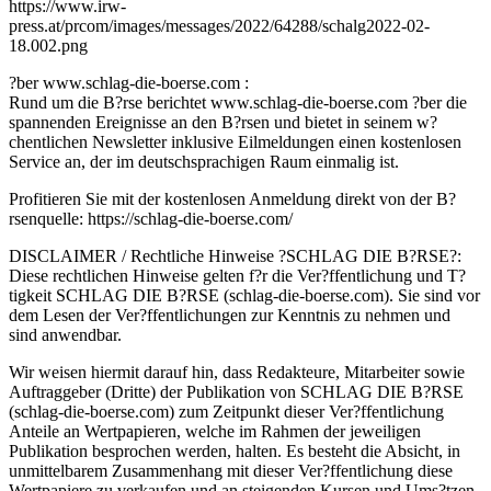
https://www.irw-
press.at/prcom/images/messages/2022/64288/schalg2022-02-
18.002.png
?ber www.schlag-die-boerse.com :
Rund um die B?rse berichtet www.schlag-die-boerse.com ?ber die
spannenden Ereignisse an den B?rsen und bietet in seinem w?
chentlichen Newsletter inklusive Eilmeldungen einen kostenlosen
Service an, der im deutschsprachigen Raum einmalig ist.
Profitieren Sie mit der kostenlosen Anmeldung direkt von der B?
rsenquelle: https://schlag-die-boerse.com/
DISCLAIMER / Rechtliche Hinweise ?SCHLAG DIE B?RSE?:
Diese rechtlichen Hinweise gelten f?r die Ver?ffentlichung und T?
tigkeit SCHLAG DIE B?RSE (schlag-die-boerse.com). Sie sind vor
dem Lesen der Ver?ffentlichungen zur Kenntnis zu nehmen und
sind anwendbar.
Wir weisen hiermit darauf hin, dass Redakteure, Mitarbeiter sowie
Auftraggeber (Dritte) der Publikation von SCHLAG DIE B?RSE
(schlag-die-boerse.com) zum Zeitpunkt dieser Ver?ffentlichung
Anteile an Wertpapieren, welche im Rahmen der jeweiligen
Publikation besprochen werden, halten. Es besteht die Absicht, in
unmittelbarem Zusammenhang mit dieser Ver?ffentlichung diese
Wertpapiere zu verkaufen und an steigenden Kursen und Ums?tzen