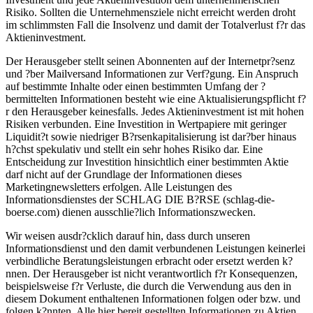
Risiko. Sollten die Unternehmensziele nicht erreicht werden droht
im schlimmsten Fall die Insolvenz und damit der Totalverlust f?r das
Aktieninvestment.
Der Herausgeber stellt seinen Abonnenten auf der Internetpr?senz
und ?ber Mailversand Informationen zur Verf?gung. Ein Anspruch
auf bestimmte Inhalte oder einen bestimmten Umfang der ?
bermittelten Informationen besteht wie eine Aktualisierungspflicht f?
r den Herausgeber keinesfalls. Jedes Aktieninvestment ist mit hohen
Risiken verbunden. Eine Investition in Wertpapiere mit geringer
Liquidit?t sowie niedriger B?rsenkapitalisierung ist dar?ber hinaus
h?chst spekulativ und stellt ein sehr hohes Risiko dar. Eine
Entscheidung zur Investition hinsichtlich einer bestimmten Aktie
darf nicht auf der Grundlage der Informationen dieses
Marketingnewsletters erfolgen. Alle Leistungen des
Informationsdienstes der SCHLAG DIE B?RSE (schlag-die-
boerse.com) dienen ausschlie?lich Informationszwecken.
Wir weisen ausdr?cklich darauf hin, dass durch unseren
Informationsdienst und den damit verbundenen Leistungen keinerlei
verbindliche Beratungsleistungen erbracht oder ersetzt werden k?
nnen. Der Herausgeber ist nicht verantwortlich f?r Konsequenzen,
beispielsweise f?r Verluste, die durch die Verwendung aus den in
diesem Dokument enthaltenen Informationen folgen oder bzw. und
folgen k?nnten. Alle hier bereit gestellten Informationen zu Aktien,