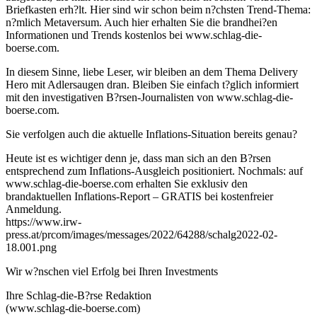
Briefkasten erh?lt. Hier sind wir schon beim n?chsten Trend-Thema:
n?mlich Metaversum. Auch hier erhalten Sie die brandhei?en
Informationen und Trends kostenlos bei www.schlag-die-
boerse.com.
In diesem Sinne, liebe Leser, wir bleiben an dem Thema Delivery
Hero mit Adlersaugen dran. Bleiben Sie einfach t?glich informiert
mit den investigativen B?rsen-Journalisten von www.schlag-die-
boerse.com.
Sie verfolgen auch die aktuelle Inflations-Situation bereits genau?
Heute ist es wichtiger denn je, dass man sich an den B?rsen
entsprechend zum Inflations-Ausgleich positioniert. Nochmals: auf
www.schlag-die-boerse.com erhalten Sie exklusiv den
brandaktuellen Inflations-Report – GRATIS bei kostenfreier
Anmeldung.
https://www.irw-
press.at/prcom/images/messages/2022/64288/schalg2022-02-
18.001.png
Wir w?nschen viel Erfolg bei Ihren Investments
Ihre Schlag-die-B?rse Redaktion
(www.schlag-die-boerse.com)