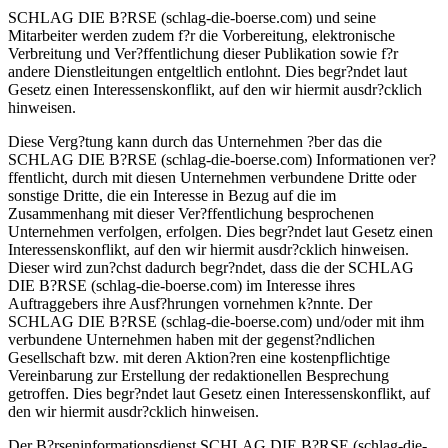
SCHLAG DIE B?RSE (schlag-die-boerse.com) und seine
Mitarbeiter werden zudem f?r die Vorbereitung, elektronische
Verbreitung und Ver?ffentlichung dieser Publikation sowie f?r
andere Dienstleitungen entgeltlich entlohnt. Dies begr?ndet laut
Gesetz einen Interessenskonflikt, auf den wir hiermit ausdr?cklich
hinweisen.
Diese Verg?tung kann durch das Unternehmen ?ber das die
SCHLAG DIE B?RSE (schlag-die-boerse.com) Informationen ver?
ffentlicht, durch mit diesen Unternehmen verbundene Dritte oder
sonstige Dritte, die ein Interesse in Bezug auf die im
Zusammenhang mit dieser Ver?ffentlichung besprochenen
Unternehmen verfolgen, erfolgen. Dies begr?ndet laut Gesetz einen
Interessenskonflikt, auf den wir hiermit ausdr?cklich hinweisen.
Dieser wird zun?chst dadurch begr?ndet, dass die der SCHLAG
DIE B?RSE (schlag-die-boerse.com) im Interesse ihres
Auftraggebers ihre Ausf?hrungen vornehmen k?nnte. Der
SCHLAG DIE B?RSE (schlag-die-boerse.com) und/oder mit ihm
verbundene Unternehmen haben mit der gegenst?ndlichen
Gesellschaft bzw. mit deren Aktion?ren eine kostenpflichtige
Vereinbarung zur Erstellung der redaktionellen Besprechung
getroffen. Dies begr?ndet laut Gesetz einen Interessenskonflikt, auf
den wir hiermit ausdr?cklich hinweisen.
Der B?rseninformationsdienst SCHLAG DIE B?RSE (schlag-die-