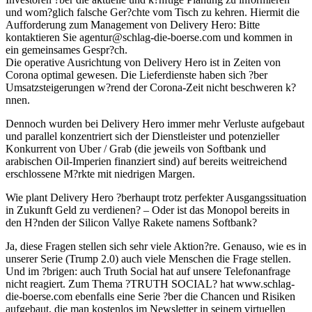
und wom?glich falsche Ger?chte vom Tisch zu kehren. Hiermit die
Aufforderung zum Management von Delivery Hero: Bitte
kontaktieren Sie agentur@schlag-die-boerse.com und kommen in
ein gemeinsames Gespr?ch.
Die operative Ausrichtung von Delivery Hero ist in Zeiten von
Corona optimal gewesen. Die Lieferdienste haben sich ?ber
Umsatzsteigerungen w?rend der Corona-Zeit nicht beschweren k?
nnen.
Dennoch wurden bei Delivery Hero immer mehr Verluste aufgebaut
und parallel konzentriert sich der Dienstleister und potenzieller
Konkurrent von Uber / Grab (die jeweils von Softbank und
arabischen Oil-Imperien finanziert sind) auf bereits weitreichend
erschlossene M?rkte mit niedrigen Margen.
Wie plant Delivery Hero ?berhaupt trotz perfekter Ausgangssituation
in Zukunft Geld zu verdienen? – Oder ist das Monopol bereits in
den H?nden der Silicon Vallye Rakete namens Softbank?
Ja, diese Fragen stellen sich sehr viele Aktion?re. Genauso, wie es in
unserer Serie (Trump 2.0) auch viele Menschen die Frage stellen.
Und im ?brigen: auch Truth Social hat auf unsere Telefonanfrage
nicht reagiert. Zum Thema ?TRUTH SOCIAL? hat www.schlag-
die-boerse.com ebenfalls eine Serie ?ber die Chancen und Risiken
aufgebaut, die man kostenlos im Newsletter in seinem virtuellen