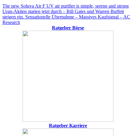
Beitragsnavigation
Vorheriger
The new Soluva Air F UV air purifier is simple, serene and strong
Beitrag:
Nächster
Uran-Aktien starten jetzt durch – Bill Gates und Warren Buffett
Beitrag:
steigen ein. Sensationelle Übernahme – Massives Kaufsignal – AC
Research
Ratgeber Börse
Ratgeber Karriere