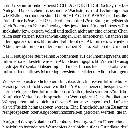
Der B?rseninformationsdienst SCHLAG DIE B?RSE (schlag-die-boerse
Anleger. Dabei stehen insbesondere Wachstums- und Technologiebra
wie Risiken verbunden sind. Die SCHLAG DIE B?RSE (schlag-die-boe
Frankfurter B?rse, der B?rse Berlin oder der B?rse Stuttgart gelistet 
tzlich ?ndernden Nachrichtenlage des jeweiligen Unternehmens w?hre
spekulativ bzw. extrem volatil und stellen nicht nur eine enorme Chan
tzlich sehr starken Kursschwankungen. Den erheblichen Chancen ste
nderungsrisiko. Im schlimmsten Fall droht den Aktion?ren. wie jedem 
Aktieninvestition dem unternehmerischen Risiko. Sollten die Unterneh
Der Herausgeber stellt seinen Abonnenten auf der Internetpr?senz un
Informationen besteht wie eine Aktualisierungspflicht f?r den Herausg
niedriger B?rsenkapitalisierung ist dar?ber hinaus h?chst spekulativ u
Informationen dieses Marketingnewsletters erfolgen. Alle Leistung
Wir weisen ausdr?cklich darauf hin, dass durch unseren Informations
Herausgeber ist nicht verantwortlich f?r Konsequenzen, beispielswei
hier bereit gestellten Informationen zu Aktien, insbesondere s?mtl
Kauf oder Verkauf der besprochenen Wertpapiere. Diese Publikation s
Wertpapieren und ist nicht in diesem Sinne auszulegen; noch darf si
als verl?sslich herangezogen werden. Eine Entscheidung im Zusammen
rsenprospekten oder Angebotsrundschreiben getroffen werden, die 
Aufgrund des spekulativen Charakters der dargestellten Unternehmen i
hinsichtlich irgendeines Wertpapiers darf nicht auf der Grundlag