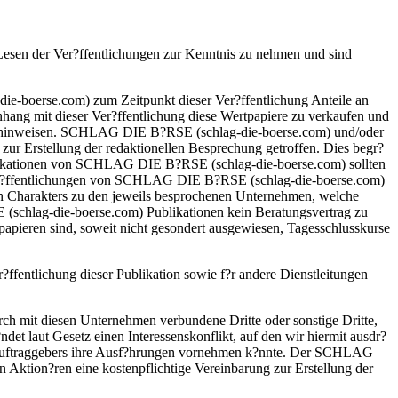
Lesen der Ver?ffentlichungen zur Kenntnis zu nehmen und sind
ie-boerse.com) zum Zeitpunkt dieser Ver?ffentlichung Anteile an
hang mit dieser Ver?ffentlichung diese Wertpapiere zu verkaufen und
klich hinweisen. SCHLAG DIE B?RSE (schlag-die-boerse.com) und/oder
zur Erstellung der redaktionellen Besprechung getroffen. Dies begr?
 Publikationen von SCHLAG DIE B?RSE (schlag-die-boerse.com) sollten
e Ver?ffentlichungen von SCHLAG DIE B?RSE (schlag-die-boerse.com)
hen Charakters zu den jeweils besprochenen Unternehmen, welche
schlag-die-boerse.com) Publikationen kein Beratungsvertrag zu
ieren sind, soweit nicht gesondert ausgewiesen, Tagesschlusskurse
fentlichung dieser Publikation sowie f?r andere Dienstleitungen
h mit diesen Unternehmen verbundene Dritte oder sonstige Dritte,
et laut Gesetz einen Interessenskonflikt, auf den wir hiermit ausdr?
s Auftraggebers ihre Ausf?hrungen vornehmen k?nnte. Der SCHLAG
Aktion?ren eine kostenpflichtige Vereinbarung zur Erstellung der