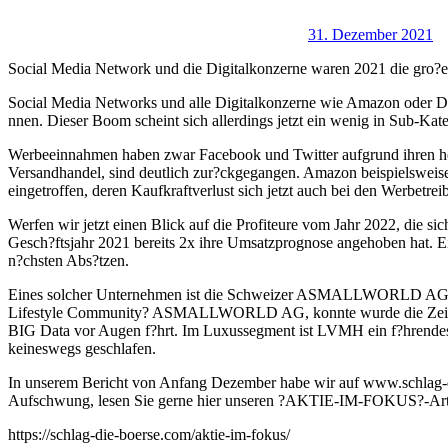
31. Dezember 2021
Social Media Network und die Digitalkonzerne waren 2021 die gro?e
Social Media Networks und alle Digitalkonzerne wie Amazon oder Del
nnen. Dieser Boom scheint sich allerdings jetzt ein wenig in Sub-Ka
Werbeeinnahmen haben zwar Facebook und Twitter aufgrund ihren ho
Versandhandel, sind deutlich zur?ckgegangen. Amazon beispielsweise
eingetroffen, deren Kaufkraftverlust sich jetzt auch bei den Werbetr
Werfen wir jetzt einen Blick auf die Profiteure vom Jahr 2022, die
Gesch?ftsjahr 2021 bereits 2x ihre Umsatzprognose angehoben hat
n?chsten Abs?tzen.
Eines solcher Unternehmen ist die Schweizer ASMALLWORLD AG, die
Lifestyle Community? ASMALLWORLD AG, konnte wurde die Zeit von
BIG Data vor Augen f?hrt. Im Luxussegment ist LVMH ein f?hr
keineswegs geschlafen.
In unserem Bericht von Anfang Dezember habe wir auf www.schlag-die-b
Aufschwung, lesen Sie gerne hier unseren ?AKTIE-IM-FOKUS?-Art
https://schlag-die-boerse.com/aktie-im-fokus/