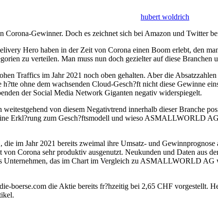
hubert woldrich
n Corona-Gewinner. Doch es zeichnet sich bei Amazon und Twitter ber
ivery Hero haben in der Zeit von Corona einen Boom erlebt, den man 
tegorien zu verteilen. Man muss nun doch gezielter auf diese Branchen
hen Traffics im Jahr 2021 noch oben gehalten. Aber die Absatzzahle
 h?tte ohne dem wachsenden Cloud-Gesch?ft nicht diese Gewinne einst
eibenden der Social Media Network Giganten negativ widerspiegelt.
 sich weitestgehend von diesem Negativtrend innerhalb dieser Branch
. Eine Erkl?rung zum Gesch?ftsmodell und wieso ASMALLWORLD AG Akt
 im Jahr 2021 bereits zweimal ihre Umsatz- und Gewinnprognose an
 Corona sehr produktiv ausgenutzt. Neukunden und Daten aus dem 
endes Unternehmen, das im Chart im Vergleich zu ASMALLWORLD A
oerse.com die Aktie bereits fr?hzeitig bei 2,65 CHF vorgestellt. Heut
ikel.