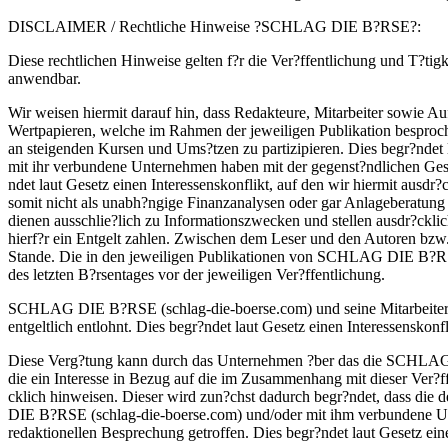
DISCLAIMER / Rechtliche Hinweise ?SCHLAG DIE B?RSE?:
Diese rechtlichen Hinweise gelten f?r die Ver?ffentlichung und T?
anwendbar.
Wir weisen hiermit darauf hin, dass Redakteure, Mitarbeiter sowie 
Wertpapieren, welche im Rahmen der jeweiligen Publikation besproch
an steigenden Kursen und Ums?tzen zu partizipieren. Dies begr?ndet
mit ihr verbundene Unternehmen haben mit der gegenst?ndlichen Gesel
ndet laut Gesetz einen Interessenskonflikt, auf den wir hiermit aus
somit nicht als unabh?ngige Finanzanalysen oder gar Anlageberatun
dienen ausschlie?lich zu Informationszwecken und stellen ausdr?ckli
hierf?r ein Entgelt zahlen. Zwischen dem Leser und den Autoren 
Stande. Die in den jeweiligen Publikationen von SCHLAG DIE B?RSE
des letzten B?rsentages vor der jeweiligen Ver?ffentlichung.
SCHLAG DIE B?RSE (schlag-die-boerse.com) und seine Mitarbeiter wer
entgeltlich entlohnt. Dies begr?ndet laut Gesetz einen Interessenskonf
Diese Verg?tung kann durch das Unternehmen ?ber das die SCHLAG DI
die ein Interesse in Bezug auf die im Zusammenhang mit dieser Ver?ff
cklich hinweisen. Dieser wird zun?chst dadurch begr?ndet, dass d
DIE B?RSE (schlag-die-boerse.com) und/oder mit ihm verbundene Unte
redaktionellen Besprechung getroffen. Dies begr?ndet laut Gesetz eine