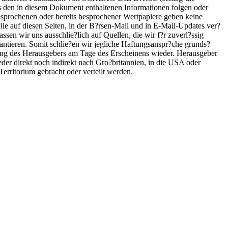
us den in diesem Dokument enthaltenen Informationen folgen oder
sprochenen oder bereits besprochener Wertpapiere geben keine
le auf diesen Seiten, in der B?rsen-Mail und in E-Mail-Updates ver?
assen wir uns ausschlie?lich auf Quellen, die wir f?r zuverl?ssig
garantieren. Somit schlie?en wir jegliche Haftungsanspr?che grunds?
inung des Herausgebers am Tage des Erscheinens wieder. Herausgeber
er direkt noch indirekt nach Gro?britannien, in die USA oder
erritorium gebracht oder verteilt werden.