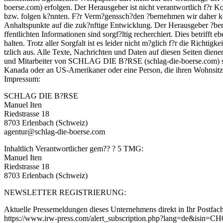
boerse.com) erfolgen. Der Herausgeber ist nicht verantwortlich f?r 
bzw. folgen k?nnten. F?r Verm?genssch?den ?bernehmen wir daher ke
Anhaltspunkte auf die zuk?nftige Entwicklung. Der Herausgeber ?bern
ffentlichten Informationen sind sorgf?ltig recherchiert. Dies betrifft
halten. Trotz aller Sorgfalt ist es leider nicht m?glich f?r die Richti
tzlich aus. Alle Texte, Nachrichten und Daten auf diesen Seiten die
und Mitarbeiter von SCHLAG DIE B?RSE (schlag-die-boerse.com) sind 
Kanada oder an US-Amerikaner oder eine Person, die ihren Wohnsitz i
Impressum:
SCHLAG DIE B?RSE
Manuel Iten
Riedstrasse 18
8703 Erlenbach (Schweiz)
agentur@schlag-die-boerse.com
Inhaltlich Verantwortlicher gem?? ? 5 TMG:
Manuel Iten
Riedstrasse 18
8703 Erlenbach (Schweiz)
NEWSLETTER REGISTRIERUNG:
Aktuelle Pressemeldungen dieses Unternehmens direkt in Ihr Postfach
https://www.irw-press.com/alert_subscription.php?lang=de&isin=