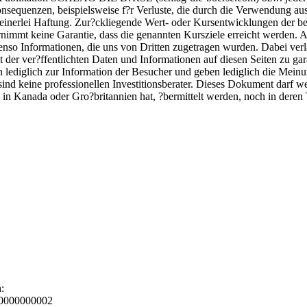
Konsequenzen, beispielsweise f?r Verluste, die durch die Verwendung a
inerlei Haftung. Zur?ckliegende Wert- oder Kursentwicklungen der be
immt keine Garantie, dass die genannten Kursziele erreicht werden. Al
 ebenso Informationen, die uns von Dritten zugetragen wurden. Dabei verl
gkeit der ver?ffentlichten Daten und Informationen auf diesen Seiten zu 
nen lediglich zur Information der Besucher und geben lediglich die Me
keine professionellen Investitionsberater. Dieses Dokument darf wed
n Kanada oder Gro?britannien hat, ?bermittelt werden, noch in deren T
:
CH0000000002