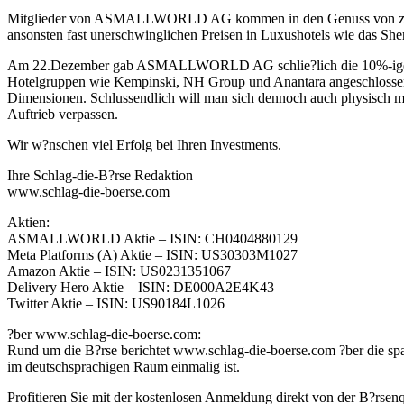
Mitglieder von ASMALLWORLD AG kommen in den Genuss von zahlre
ansonsten fast unerschwinglichen Preisen in Luxushotels wie das Sher
Am 22.Dezember gab ASMALLWORLD AG schlie?lich die 10%-ige Betei
Hotelgruppen wie Kempinski, NH Group und Anantara angeschlossen
Dimensionen. Schlussendlich will man sich dennoch auch physisch
Auftrieb verpassen.
Wir w?nschen viel Erfolg bei Ihren Investments.
Ihre Schlag-die-B?rse Redaktion
www.schlag-die-boerse.com
Aktien:
ASMALLWORLD Aktie – ISIN: CH0404880129
Meta Platforms (A) Aktie – ISIN: US30303M1027
Amazon Aktie – ISIN: US0231351067
Delivery Hero Aktie – ISIN: DE000A2E4K43
Twitter Aktie – ISIN: US90184L1026
?ber www.schlag-die-boerse.com:
Rund um die B?rse berichtet www.schlag-die-boerse.com ?ber die spa
im deutschsprachigen Raum einmalig ist.
Profitieren Sie mit der kostenlosen Anmeldung direkt von der B?rsenqu