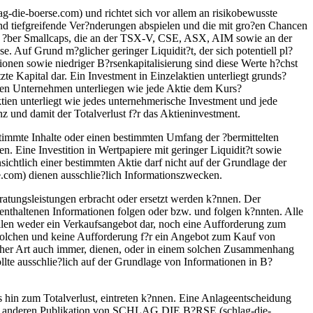
e-boerse.com) und richtet sich vor allem an risikobewusste
 tiefgreifende Ver?nderungen abspielen und die mit gro?en Chancen
 ?ber Smallcaps, die an der TSX-V, CSE, ASX, AIM sowie an der
se. Auf Grund m?glicher geringer Liquidit?t, der sich potentiell pl?
nen sowie niedriger B?rsenkapitalisierung sind diese Werte h?chst
te Kapital dar. Ein Investment in Einzelaktien unterliegt grunds?
nen Unternehmen unterliegen wie jede Aktie dem Kurs?
tien unterliegt wie jedes unternehmerische Investment und jede
z und damit der Totalverlust f?r das Aktieninvestment.
timmte Inhalte oder einen bestimmten Umfang der ?bermittelten
n. Eine Investition in Wertpapiere mit geringer Liquidit?t sowie
insichtlich einer bestimmten Aktie darf nicht auf der Grundlage der
.com) dienen ausschlie?lich Informationszwecken.
ratungsleistungen erbracht oder ersetzt werden k?nnen. Der
enthaltenen Informationen folgen oder bzw. und folgen k?nnten. Alle
llen weder ein Verkaufsangebot dar, noch eine Aufforderung zum
s solchen und keine Aufforderung f?r ein Angebot zum Kauf von
elcher Art auch immer, dienen, oder in einem solchen Zusammenhang
lte ausschlie?lich auf der Grundlage von Informationen in B?
s hin zum Totalverlust, eintreten k?nnen. Eine Anlageentscheidung
der anderen Publikation von SCHLAG DIE B?RSE (schlag-die-