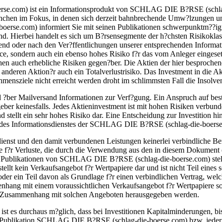
.com) ist ein Informationsprodukt von SCHLAG DIE B?RSE (schlag-di
nchen im Fokus, in denen sich derzeit bahnbrechende Umw?lzungen und
rse.com) informiert Sie mit seinen Publikationen schwerpunktm??ig
sind. Hierbei handelt es sich um B?rsensegmente der h?chsten Risikoklas
nd oder nach den Ver?ffentlichungen unserer entsprechenden Informatio
ce, sondern auch ein ebenso hohes Risiko f?r das vom Anleger eingesetz
hen auch erhebliche Risiken gegen?ber. Die Aktien der hier besproche
anderen Aktion?r auch ein Totalverlustrisiko. Das Investment in die Ak
mensziele nicht erreicht werden droht im schlimmsten Fall die Insolven
d ?ber Mailversand Informationen zur Verf?gung. Ein Anspruch auf bes
eber keinesfalls. Jedes Aktieninvestment ist mit hohen Risiken verbunde
nd stellt ein sehr hohes Risiko dar. Eine Entscheidung zur Investition h
en des Informationsdienstes der SCHLAG DIE B?RSE (schlag-die-boerse
dienst und den damit verbundenen Leistungen keinerlei verbindliche Be
se f?r Verluste, die durch die Verwendung aus den in diesem Dokument 
iche Publikationen von SCHLAG DIE B?RSE (schlag-die-boerse.com) ste
tellt kein Verkaufsangebot f?r Wertpapiere dar und ist nicht Teil eine
e oder ein Teil davon als Grundlage f?r einen verbindlichen Vertrag, w
hang mit einem voraussichtlichen Verkaufsangebot f?r Wertpapiere sol
in Zusammenhang mit solchen Angeboten herausgegeben werden.
st es durchaus m?glich, dass bei Investitionen Kapitalminderungen, bi
e der Publikation SCHLAG DIE B?RSE (schlag-die-boerse.com) bzw. je