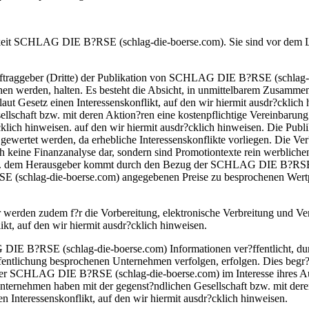
tigkeit SCHLAG DIE B?RSE (schlag-die-boerse.com). Sie sind vor dem 
Auftraggeber (Dritte) der Publikation von SCHLAG DIE B?RSE (schlag-d
en werden, halten. Es besteht die Absicht, in unmittelbarem Zusammen
 laut Gesetz einen Interessenskonflikt, auf den wir hiermit ausdr?c
lschaft bzw. mit deren Aktion?ren eine kostenpflichtige Vereinbarung 
dr?cklich hinweisen. auf den wir hiermit ausdr?cklich hinweisen. Die
g gewertet werden, da erhebliche Interessenskonflikte vorliegen. Di
ch keine Finanzanalyse dar, sondern sind Promotiontexte rein werblic
bzw. dem Herausgeber kommt durch den Bezug der SCHLAG DIE B?RSE (
 (schlag-die-boerse.com) angegebenen Preise zu besprochenen Wertpap
den zudem f?r die Vorbereitung, elektronische Verbreitung und Ver?f
likt, auf den wir hiermit ausdr?cklich hinweisen.
E B?RSE (schlag-die-boerse.com) Informationen ver?ffentlicht, durc
entlichung besprochenen Unternehmen verfolgen, erfolgen. Dies begr?nd
ie der SCHLAG DIE B?RSE (schlag-die-boerse.com) im Interesse ihre
rnehmen haben mit der gegenst?ndlichen Gesellschaft bzw. mit deren 
n Interessenskonflikt, auf den wir hiermit ausdr?cklich hinweisen.