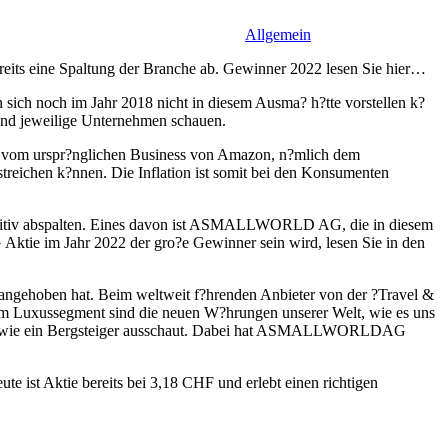
Allgemein
eits eine Spaltung der Branche ab. Gewinner 2022 lesen Sie hier…
sich noch im Jahr 2018 nicht in diesem Ausma? h?tte vorstellen k?
 und jeweilige Unternehmen schauen.
n vom urspr?nglichen Business von Amazon, n?mlich dem
reichen k?nnen. Die Inflation ist somit bei den Konsumenten
e positiv abspalten. Eines davon ist ASMALLWORLD AG, die in diesem
ie im Jahr 2022 der gro?e Gewinner sein wird, lesen Sie in den
gehoben hat. Beim weltweit f?hrenden Anbieter von der ?Travel &
Luxussegment sind die neuen W?hrungen unserer Welt, wie es uns
G wie ein Bergsteiger ausschaut. Dabei hat ASMALLWORLDAG
e ist Aktie bereits bei 3,18 CHF und erlebt einen richtigen