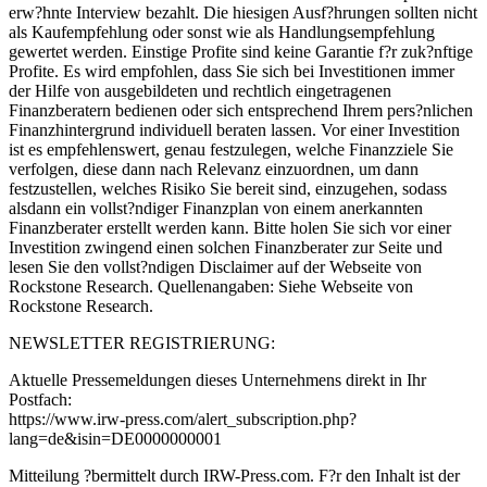
erw?hnte Interview bezahlt. Die hiesigen Ausf?hrungen sollten nicht
als Kaufempfehlung oder sonst wie als Handlungsempfehlung
gewertet werden. Einstige Profite sind keine Garantie f?r zuk?nftige
Profite. Es wird empfohlen, dass Sie sich bei Investitionen immer
der Hilfe von ausgebildeten und rechtlich eingetragenen
Finanzberatern bedienen oder sich entsprechend Ihrem pers?nlichen
Finanzhintergrund individuell beraten lassen. Vor einer Investition
ist es empfehlenswert, genau festzulegen, welche Finanzziele Sie
verfolgen, diese dann nach Relevanz einzuordnen, um dann
festzustellen, welches Risiko Sie bereit sind, einzugehen, sodass
alsdann ein vollst?ndiger Finanzplan von einem anerkannten
Finanzberater erstellt werden kann. Bitte holen Sie sich vor einer
Investition zwingend einen solchen Finanzberater zur Seite und
lesen Sie den vollst?ndigen Disclaimer auf der Webseite von
Rockstone Research. Quellenangaben: Siehe Webseite von
Rockstone Research.
NEWSLETTER REGISTRIERUNG:
Aktuelle Pressemeldungen dieses Unternehmens direkt in Ihr
Postfach:
https://www.irw-press.com/alert_subscription.php?
lang=de&isin=DE0000000001
Mitteilung ?bermittelt durch IRW-Press.com. F?r den Inhalt ist der