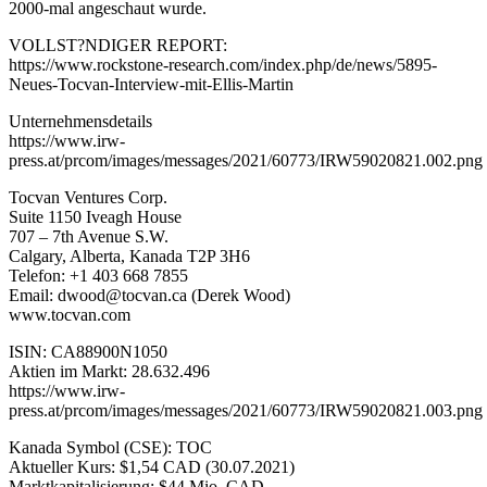
2000-mal angeschaut wurde.
VOLLST?NDIGER REPORT:
https://www.rockstone-research.com/index.php/de/news/5895-
Neues-Tocvan-Interview-mit-Ellis-Martin
Unternehmensdetails
https://www.irw-
press.at/prcom/images/messages/2021/60773/IRW59020821.002.png
Tocvan Ventures Corp.
Suite 1150 Iveagh House
707 – 7th Avenue S.W.
Calgary, Alberta, Kanada T2P 3H6
Telefon: +1 403 668 7855
Email: dwood@tocvan.ca (Derek Wood)
www.tocvan.com
ISIN: CA88900N1050
Aktien im Markt: 28.632.496
https://www.irw-
press.at/prcom/images/messages/2021/60773/IRW59020821.003.png
Kanada Symbol (CSE): TOC
Aktueller Kurs: $1,54 CAD (30.07.2021)
Marktkapitalisierung: $44 Mio. CAD