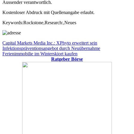
Aussender verantwortlich.
Kostenloser Abdruck mit Quellenangabe erlaubt.
Keywords:Rockstone,Research:,Neues
Beitragsnavigation
Vorheriger
Capital Markets Media Inc.: XPhyto erweitert sein
Beitrag:
Infektionspräventionsangebot durch Neuübernahme
Nächster
Ferienimmobilie im Winterskiort kaufen
Beitrag:
Ratgeber Börse