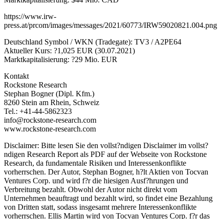
https://www.irw-
press.at/prcom/images/messages/2021/60773/IRW59020821.004.png
Deutschland Symbol / WKN (Tradegate): TV3 / A2PE64
Aktueller Kurs: ?1,025 EUR (30.07.2021)
Marktkapitalisierung: ?29 Mio. EUR
Kontakt
Rockstone Research
Stephan Bogner (Dipl. Kfm.)
8260 Stein am Rhein, Schweiz
Tel.: +41-44-5862323
info@rockstone-research.com
www.rockstone-research.com
Disclaimer: Bitte lesen Sie den vollst?ndigen Disclaimer im vollst?
ndigen Research Report als PDF auf der Webseite von Rockstone
Research, da fundamentale Risiken und Interessenkonflikte
vorherrschen. Der Autor, Stephan Bogner, h?lt Aktien von Tocvan
Ventures Corp. und wird f?r die hiesigen Ausf?hrungen und
Verbreitung bezahlt. Obwohl der Autor nicht direkt vom
Unternehmen beauftragt und bezahlt wird, so findet eine Bezahlung
von Dritten statt, sodass insgesamt mehrere Interessenkonflikte
vorherrschen. Ellis Martin wird von Tocvan Ventures Corp. f?r das