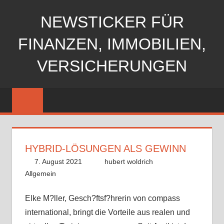
Zum
NEWSTICKER FÜR
Inhalt
springen
FINANZEN, IMMOBILIEN,
VERSICHERUNGEN
HYBRID-LÖSUNGEN ALS GEWINN
7. August 2021
hubert woldrich
Allgemein
Elke M?ller, Gesch?ftsf?hrerin von compass
international, bringt die Vorteile aus realen und