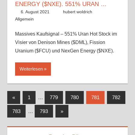
ENERGY ($NXE). 551% URAN …
6. August 2021
hubert woldrich
Allgemein
Massives Kaufsignal – 551% Uran Hot Stock im
Visier von Denison Mines ($DML), Fission
Uranium ($FCU) und NexGen Energy ($NXE).
Weiterlesen
Seitennummerierung
Vorherige
«
1
…
779
780
781
782
Beiträge
der
Nächste
783
…
793
»
Beiträge
Beiträge