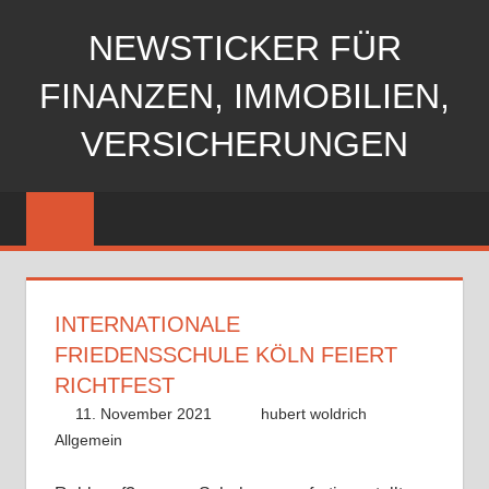
Zum
NEWSTICKER FÜR
Inhalt
springen
FINANZEN, IMMOBILIEN,
VERSICHERUNGEN
INTERNATIONALE
FRIEDENSSCHULE KÖLN FEIERT
RICHTFEST
11. November 2021
hubert woldrich
Allgemein