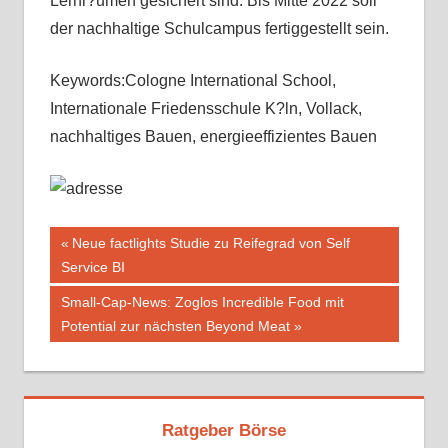
Lernr?umen gesichert sind. Bis Mitte 2022 soll
der nachhaltige Schulcampus fertiggestellt sein.
Keywords:Cologne International School,
Internationale Friedensschule K?ln, Vollack,
nachhaltiges Bauen, energieeffizientes Bauen
Beitragsnavigation
Vorheriger
Neue factlights Studie zu Reifegrad von Self
Beitrag:
Service BI
Nächster
Small-Cap-News: Zoglos Incredible Food mit
Beitrag:
Potential zur nächsten Beyond Meat
Ratgeber Börse