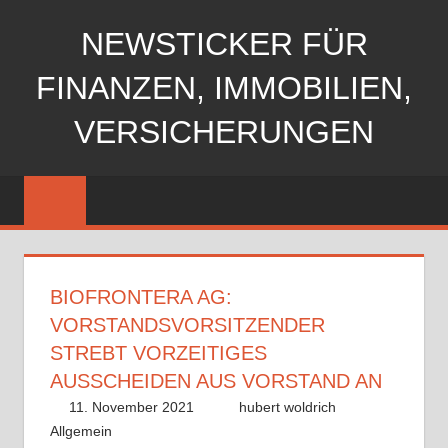
Zum
NEWSTICKER FÜR
Inhalt
springen
FINANZEN, IMMOBILIEN,
VERSICHERUNGEN
BIOFRONTERA AG:
VORSTANDSVORSITZENDER
STREBT VORZEITIGES
AUSSCHEIDEN AUS VORSTAND AN
11. November 2021
hubert woldrich
Allgemein