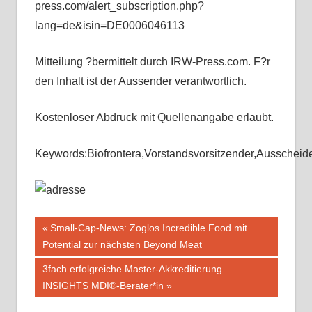
press.com/alert_subscription.php?
lang=de&isin=DE0006046113
Mitteilung ?bermittelt durch IRW-Press.com. F?r
den Inhalt ist der Aussender verantwortlich.
Kostenloser Abdruck mit Quellenangabe erlaubt.
Keywords:Biofrontera,Vorstandsvorsitzender,Ausscheid
Beitragsnavigation
Vorheriger
Small-Cap-News: Zoglos Incredible Food mit
Beitrag:
Potential zur nächsten Beyond Meat
Nächster
3fach erfolgreiche Master-Akkreditierung
Beitrag:
INSIGHTS MDI®-Berater*in