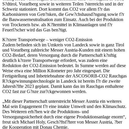
S?dtirol, Vorarlberg sowie in weiteren Teilen ?sterreichs und in der
Schweiz stationiert. Dort kommt das CO2 vor allem f?r das
Karbonisieren von Getr?nken, die Gew?chshausd?ngung sowie f?r
die Bauwasserneutralisation zum Einsatz. Auch bei der Produktion
von Trockeneis bzw. als K?ltemittel in Klimaanlagen und f?r
Feuerl?scher wird das Gas ben?tigt.
K?rzere Transportwege – weniger CO2-Emission
Zudem befinden sich im Umkreis von Landeck sowie in ganz Tirol
und Vorarlberg zahlreiche Messer Austria-Kunden mit einem hohen
CO2-Bedarf, deren Versorgung durch die Partnerschaft k?nftig
deutlich k?rzere Transportwege erfordert, was zudem eine
Reduktion der CO2-Emission bedeutet. In Summe werden auf diese
Weise etwa eine Million Kilometer pro Jahr eingespart. Die
Fertigstellung und Inbetriebnahme der ASCOSORB-CO2 Rauchgas
R?ckgewinnungstechnologie in Landeck ist bereits f?r die zweite
Jahresh?lfte 2023 geplant. Damit kann das im Rauchgas enthaltene
CO2 fast zur G?nze zur?ckgewonnen werden.
„Mit dieser Partnerschaft unterstreicht Messer Austria ein weiteres
Mal sein Engagement f?r eine intakte Umwelt und den Klimaschutz.
Des Weiteren erh?hen wir die Produktions- und
Versorgungssicherheit durch eine eigene Produktionsanlage enorm“,
freut sich Michael Holy, Gesch?ftsf?hrer von Messer Austria, ?ber
die Kooperation mit Donau Chemie.