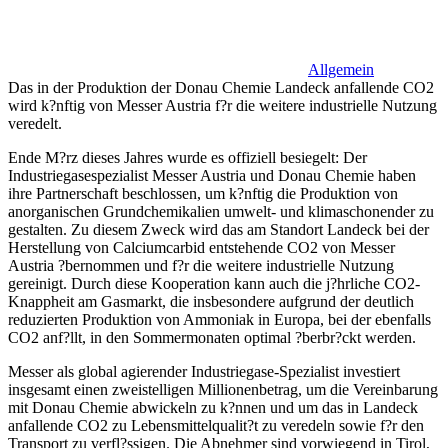
Allgemein
Das in der Produktion der Donau Chemie Landeck anfallende CO2
wird k?nftig von Messer Austria f?r die weitere industrielle Nutzung
veredelt.
Ende M?rz dieses Jahres wurde es offiziell besiegelt: Der
Industriegasespezialist Messer Austria und Donau Chemie haben
ihre Partnerschaft beschlossen, um k?nftig die Produktion von
anorganischen Grundchemikalien umwelt- und klimaschonender zu
gestalten. Zu diesem Zweck wird das am Standort Landeck bei der
Herstellung von Calciumcarbid entstehende CO2 von Messer
Austria ?bernommen und f?r die weitere industrielle Nutzung
gereinigt. Durch diese Kooperation kann auch die j?hrliche CO2-
Knappheit am Gasmarkt, die insbesondere aufgrund der deutlich
reduzierten Produktion von Ammoniak in Europa, bei der ebenfalls
CO2 anf?llt, in den Sommermonaten optimal ?berbr?ckt werden.
Messer als global agierender Industriegase-Spezialist investiert
insgesamt einen zweistelligen Millionenbetrag, um die Vereinbarung
mit Donau Chemie abwickeln zu k?nnen und um das in Landeck
anfallende CO2 zu Lebensmittelqualit?t zu veredeln sowie f?r den
Transport zu verfl?ssigen. Die Abnehmer sind vorwiegend in Tirol,