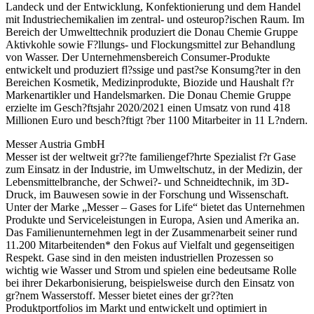
Landeck und der Entwicklung, Konfektionierung und dem Handel
mit Industriechemikalien im zentral- und osteurop?ischen Raum. Im
Bereich der Umwelttechnik produziert die Donau Chemie Gruppe
Aktivkohle sowie F?llungs- und Flockungsmittel zur Behandlung
von Wasser. Der Unternehmensbereich Consumer-Produkte
entwickelt und produziert fl?ssige und past?se Konsumg?ter in den
Bereichen Kosmetik, Medizinprodukte, Biozide und Haushalt f?r
Markenartikler und Handelsmarken. Die Donau Chemie Gruppe
erzielte im Gesch?ftsjahr 2020/2021 einen Umsatz von rund 418
Millionen Euro und besch?ftigt ?ber 1100 Mitarbeiter in 11 L?ndern.
Messer Austria GmbH
Messer ist der weltweit gr??te familiengef?hrte Spezialist f?r Gase
zum Einsatz in der Industrie, im Umweltschutz, in der Medizin, der
Lebensmittelbranche, der Schwei?- und Schneidtechnik, im 3D-
Druck, im Bauwesen sowie in der Forschung und Wissenschaft.
Unter der Marke „Messer – Gases for Life“ bietet das Unternehmen
Produkte und Serviceleistungen in Europa, Asien und Amerika an.
Das Familienunternehmen legt in der Zusammenarbeit seiner rund
11.200 Mitarbeitenden* den Fokus auf Vielfalt und gegenseitigen
Respekt. Gase sind in den meisten industriellen Prozessen so
wichtig wie Wasser und Strom und spielen eine bedeutsame Rolle
bei ihrer Dekarbonisierung, beispielsweise durch den Einsatz von
gr?nem Wasserstoff. Messer bietet eines der gr??ten
Produktportfolios im Markt und entwickelt und optimiert in