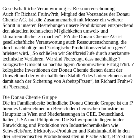
Gesellschaftliche Verantwortung ist Ressourcenschonung
Auch f?r Richard Fruhw?rth, Mitglied des Vorstandes der Donau
Chemie AG, ist „die Zusammenarbeit mit Messer ein weiterer
Schritt in unseren Bestrebungen unsere Produktionen entsprechend
den aktuellen technischen M?glichkeiten umwelt- und
klimafreundlicher zu machen“. F?r die Donau Chemie AG ist
gesellschaftliche Verantwortung auch Ressourcenschonung, die
durch nachhaltige und ?kologische Produktionsverfahren gew?
hrleistet wird. „So schlie?en wir Stoffkreisl?ufe durch anerkannte
technische Verfahren. Wir sind ?berzeugt, dass nachhaltige ?
kologische Umsicht zu nachhaltigem ?konomischem Erfolg f?hrt. ?
kologische Investitionen der Donau Chemie dienen damit der
Umwelt und der wirtschaftlichen Stabilit?t des Unternehmens und
damit auch der Sicherung von Arbeitspl?tzen“, ist Richard Fruhw?
rth ?berzeugt.
Die Donau Chemie Gruppe
Die im Familienbesitz befindliche Donau Chemie Gruppe ist ein f?
hrendes Unternehmen im Bereich der chemischen Industrie mit
Hauptsitz in Wien und Niederlassungen in CEE, Deutschland,
Italien, USA und Philippinen. Die Schwerpunkte liegen in der
Entwicklung und Produktion von Industriechemikalien wie
Schwefels?ure, Elektrolyse-Produkten und Kalziumkarbid in den
drei ?sterreichischen Produktionsst?tten in Pischelsdorf, Br?ckl und