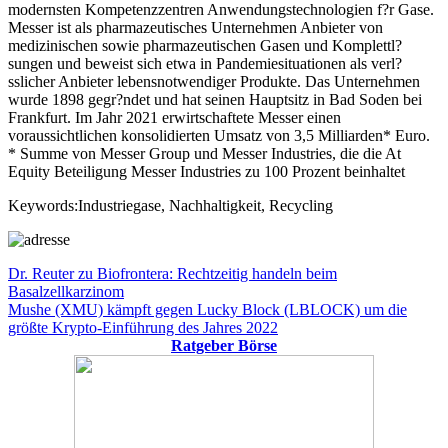
modernsten Kompetenzzentren Anwendungstechnologien f?r Gase.
Messer ist als pharmazeutisches Unternehmen Anbieter von
medizinischen sowie pharmazeutischen Gasen und Komplettl?
sungen und beweist sich etwa in Pandemiesituationen als verl?
sslicher Anbieter lebensnotwendiger Produkte. Das Unternehmen
wurde 1898 gegr?ndet und hat seinen Hauptsitz in Bad Soden bei
Frankfurt. Im Jahr 2021 erwirtschaftete Messer einen
voraussichtlichen konsolidierten Umsatz von 3,5 Milliarden* Euro.
* Summe von Messer Group und Messer Industries, die die At
Equity Beteiligung Messer Industries zu 100 Prozent beinhaltet
Keywords:Industriegase, Nachhaltigkeit, Recycling
Beitragsnavigation
Vorheriger
Dr. Reuter zu Biofrontera: Rechtzeitig handeln beim
Beitrag:
Basalzellkarzinom
Nächster
Mushe (XMU) kämpft gegen Lucky Block (LBLOCK) um die
Beitrag:
größte Krypto-Einführung des Jahres 2022
Ratgeber Börse