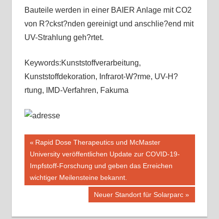
Bauteile werden in einer BAIER Anlage mit CO2
von R?ckst?nden gereinigt und anschlie?end mit
UV-Strahlung geh?rtet.
Keywords:Kunststoffverarbeitung,
Kunststoffdekoration, Infrarot-W?rme, UV-H?
rtung, IMD-Verfahren, Fakuma
Beitragsnavigation
Vorheriger
Rapid Dose Therapeutics und McMaster
Beitrag:
University veröffentlichen Update zur COVID-19-
Impfstoff-Forschung und geben das Erreichen
wichtiger Meilensteine bekannt.
Nächster
Neuer Standort für Solarparc
Beitrag: