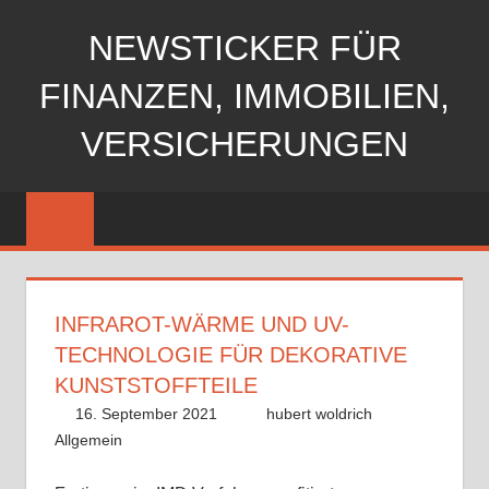
Zum
NEWSTICKER FÜR
Inhalt
springen
FINANZEN, IMMOBILIEN,
VERSICHERUNGEN
INFRAROT-WÄRME UND UV-
TECHNOLOGIE FÜR DEKORATIVE
KUNSTSTOFFTEILE
16. September 2021
hubert woldrich
Allgemein