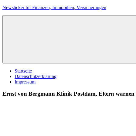
Zum
Newsticker für Finanzen, Immobilien, Versicherungen
Inhalt
springen
Startseite
Datenschutzerklärung
Impressum
Ernst von Bergmann Klinik Postdam, Eltern warnen