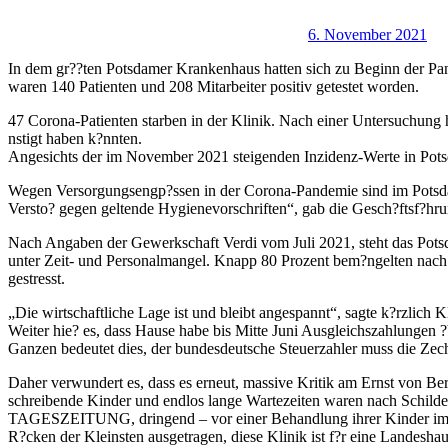
6. November 2021
In dem gr??ten Potsdamer Krankenhaus hatten sich zu Beginn der Pan
waren 140 Patienten und 208 Mitarbeiter positiv getestet worden.
47 Corona-Patienten starben in der Klinik. Nach einer Untersuchung 
nstigt haben k?nnten.
Angesichts der im November 2021 steigenden Inzidenz-Werte in Pot
Wegen Versorgungsengp?ssen in der Corona-Pandemie sind im Potsda
Versto? gegen geltende Hygienevorschriften“, gab die Gesch?ftsf?hr
Nach Angaben der Gewerkschaft Verdi vom Juli 2021, steht das Potsd
unter Zeit- und Personalmangel. Knapp 80 Prozent bem?ngelten nach A
gestresst.
„Die wirtschaftliche Lage ist und bleibt angespannt“, sagte k?rzlich 
Weiter hie? es, dass Hause habe bis Mitte Juni Ausgleichszahlungen
Ganzen bedeutet dies, der bundesdeutsche Steuerzahler muss die Zec
Daher verwundert es, dass es erneut, massive Kritik am Ernst von B
schreibende Kinder und endlos lange Wartezeiten waren nach Schild
TAGESZEITUNG, dringend – vor einer Behandlung ihrer Kinder im Ern
R?cken der Kleinsten ausgetragen, diese Klinik ist f?r eine Landes