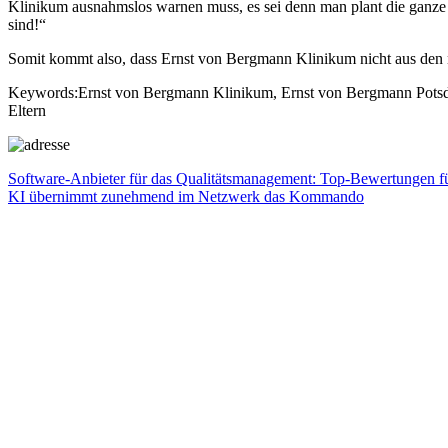
Klinikum ausnahmslos warnen muss, es sei denn man plant die ganze
sind!“
Somit kommt also, dass Ernst von Bergmann Klinikum nicht aus den neg
Keywords:Ernst von Bergmann Klinikum, Ernst von Bergmann Potsda
Eltern
Beitragsnavigation
Vorheriger
Software-Anbieter für das Qualitätsmanagement: Top-Bewertunge
Beitrag:
Nächster
KI übernimmt zunehmend im Netzwerk das Kommando
Beitrag: