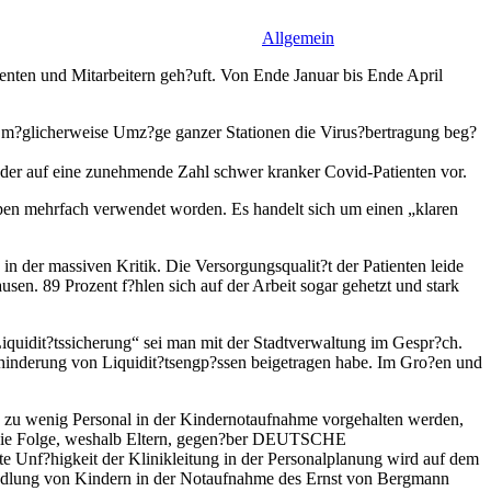
Allgemein
nten und Mitarbeitern geh?uft. Von Ende Januar bis Ende April
ass m?glicherweise Umz?ge ganzer Stationen die Virus?bertragung beg?
er auf eine zunehmende Zahl schwer kranker Covid-Patienten vor.
n mehrfach verwendet worden. Es handelt sich um einen „klaren
der massiven Kritik. Die Versorgungsqualit?t der Patienten leide
en. 89 Prozent f?hlen sich auf der Arbeit sogar gehetzt und stark
 Liquidit?tssicherung“ sei man mit der Stadtverwaltung im Gespr?ch.
rhinderung von Liquidit?tsengp?ssen beigetragen habe. Im Gro?en und
e zu wenig Personal in der Kindernotaufnahme vorgehalten werden,
1 die Folge, weshalb Eltern, gegen?ber DEUTSCHE
Unf?higkeit der Klinikleitung in der Personalplanung wird auf dem
handlung von Kindern in der Notaufnahme des Ernst von Bergmann