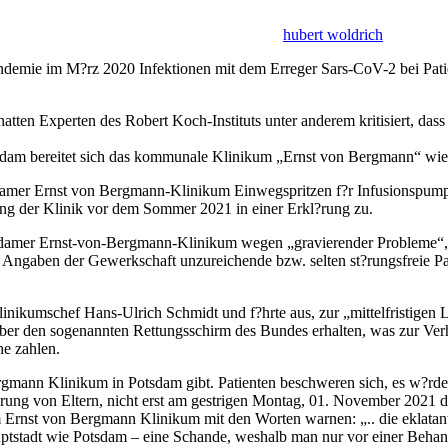
hubert woldrich
demie im M?rz 2020 Infektionen mit dem Erreger Sars-CoV-2 bei Patie
hatten Experten des Robert Koch-Instituts unter anderem kritisiert, d
sdam bereitet sich das kommunale Klinikum „Ernst von Bergmann“ wied
mer Ernst von Bergmann-Klinikum Einwegspritzen f?r Infusionspumpe
ung der Klinik vor dem Sommer 2021 in einer Erkl?rung zu.
amer Ernst-von-Bergmann-Klinikum wegen „gravierender Probleme“, in 
ngaben der Gewerkschaft unzureichende bzw. selten st?rungsfreie Paus
Klinikumschef Hans-Ulrich Schmidt und f?hrte aus, zur „mittelfristigen
 ?ber den sogenannten Rettungsschirm des Bundes erhalten, was zur Ve
he zahlen.
ergmann Klinikum in Potsdam gibt. Patienten beschweren sich, es w?rd
erung von Eltern, nicht erst am gestrigen Montag, 01. November 202
st von Bergmann Klinikum mit den Worten warnen: „.. die eklatante 
hauptstadt wie Potsdam – eine Schande, weshalb man nur vor einer Be