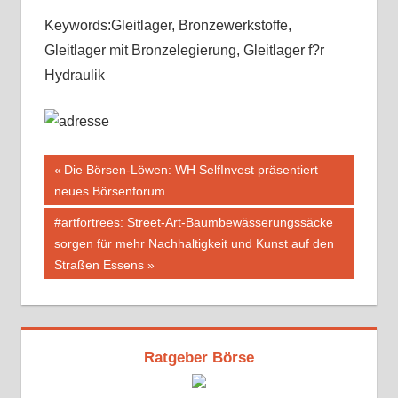
Keywords:Gleitlager, Bronzewerkstoffe,
Gleitlager mit Bronzelegierung, Gleitlager f?r
Hydraulik
Beitragsnavigation
Vorheriger
Die Börsen-Löwen: WH SelfInvest präsentiert
Beitrag:
neues Börsenforum
Nächster
#artfortrees: Street-Art-Baumbewässerungssäcke
Beitrag:
sorgen für mehr Nachhaltigkeit und Kunst auf den
Straßen Essens
Ratgeber Börse