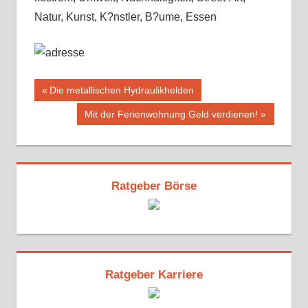
Natur, Kunst, K?nstler, B?ume, Essen
Beitragsnavigation
Vorheriger
Die metallischen Hydraulikhelden
Beitrag:
Nächster
Mit der Ferienwohnung Geld verdienen!
Beitrag:
Ratgeber Börse
Ratgeber Karriere