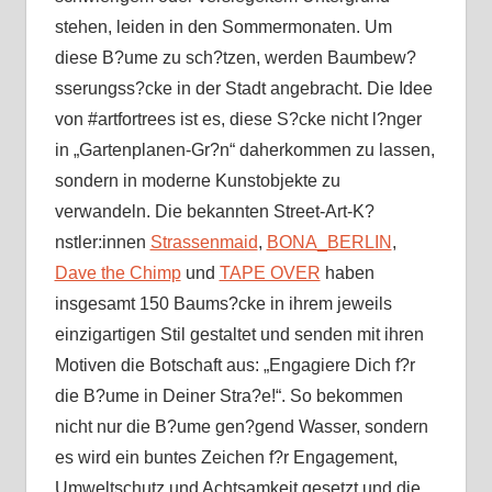
stehen, leiden in den Sommermonaten. Um
diese B?ume zu sch?tzen, werden Baumbew?
sserungss?cke in der Stadt angebracht. Die Idee
von #artfortrees ist es, diese S?cke nicht l?nger
in „Gartenplanen-Gr?n“ daherkommen zu lassen,
sondern in moderne Kunstobjekte zu
verwandeln. Die bekannten Street-Art-K?
nstler:innen
Strassenmaid
,
BONA_BERLIN
,
Dave the Chimp
und
TAPE OVER
haben
insgesamt 150 Baums?cke in ihrem jeweils
einzigartigen Stil gestaltet und senden mit ihren
Motiven die Botschaft aus: „Engagiere Dich f?r
die B?ume in Deiner Stra?e!“. So bekommen
nicht nur die B?ume gen?gend Wasser, sondern
es wird ein buntes Zeichen f?r Engagement,
Umweltschutz und Achtsamkeit gesetzt und die