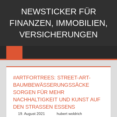
Zum
NEWSTICKER FÜR
Inhalt
springen
FINANZEN, IMMOBILIEN,
VERSICHERUNGEN
#ARTFORTREES: STREET-ART-
BAUMBEWÄSSERUNGSSÄCKE
SORGEN FÜR MEHR
NACHHALTIGKEIT UND KUNST AUF
DEN STRASSEN ESSENS
19. August 2021
hubert woldrich