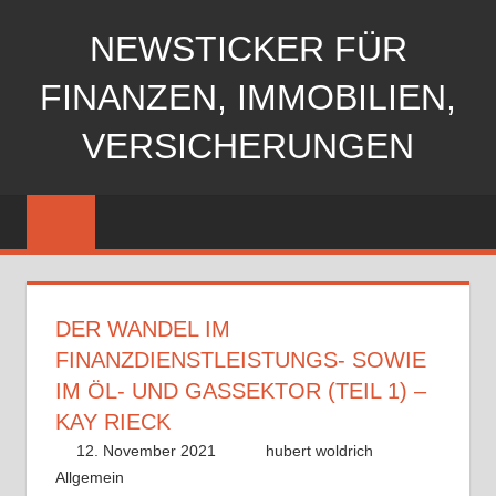
Zum
NEWSTICKER FÜR
Inhalt
springen
FINANZEN, IMMOBILIEN,
VERSICHERUNGEN
DER WANDEL IM
FINANZDIENSTLEISTUNGS- SOWIE
IM ÖL- UND GASSEKTOR (TEIL 1) –
KAY RIECK
12. November 2021
hubert woldrich
Allgemein