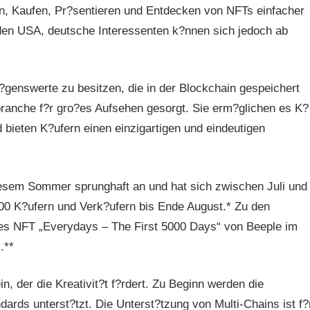
en, Kaufen, Pr?sentieren und Entdecken von NFTs einfacher
den USA, deutsche Interessenten k?nnen sich jedoch ab
m?genswerte zu besitzen, die in der Blockchain gespeichert
ranche f?r gro?es Aufsehen gesorgt. Sie erm?glichen es K?
d bieten K?ufern einen einzigartigen und eindeutigen
diesem Sommer sprunghaft an und hat sich zwischen Juli und
00 K?ufern und Verk?ufern bis Ende August.* Zu den
es NFT „Everydays – The First 5000 Days“ von Beeple im
.**
, der die Kreativit?t f?rdert. Zu Beginn werden die
ds unterst?tzt. Die Unterst?tzung von Multi-Chains ist f?