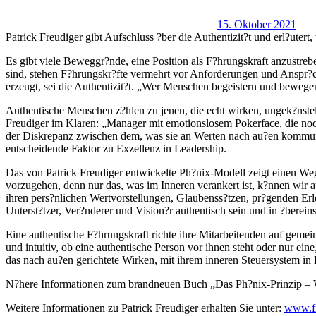
15. Oktober 2021
Patrick Freudiger gibt Aufschluss ?ber die Authentizit?t und erl?utert
Es gibt viele Beweggr?nde, eine Position als F?hrungskraft anzust
sind, stehen F?hrungskr?fte vermehrt vor Anforderungen und Anspr?ch
erzeugt, sei die Authentizit?t. „Wer Menschen begeistern und bewegen 
Authentische Menschen z?hlen zu jenen, die echt wirken, ungek?nstelt
Freudiger im Klaren: „Manager mit emotionslosem Pokerface, die noch
der Diskrepanz zwischen dem, was sie an Werten nach au?en kommunizi
entscheidende Faktor zu Exzellenz in Leadership.
Das von Patrick Freudiger entwickelte Ph?nix-Modell zeigt einen Weg
vorzugehen, denn nur das, was im Inneren verankert ist, k?nnen wir aut
ihren pers?nlichen Wertvorstellungen, Glaubenss?tzen, pr?genden Erl
Unterst?tzer, Ver?nderer und Vision?r authentisch sein und in ?ber
Eine authentische F?hrungskraft richte ihre Mitarbeitenden auf gemei
und intuitiv, ob eine authentische Person vor ihnen steht oder nur ein
das nach au?en gerichtete Wirken, mit ihrem inneren Steuersystem in E
N?here Informationen zum brandneuen Buch „Das Ph?nix-Prinzip – We
Weitere Informationen zu Patrick Freudiger erhalten Sie unter:
www.fr