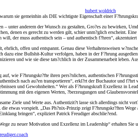
hubert woldrich
, warum sie gemeinhin als DIE wichtigste Eigenschaft einer F?hrungskraf
reben – unter anderem der Wunsch zu gestalten, Gro?es zu bewirken, U
en, denen es gerecht zu werden gilt, schier unm?glich erscheint. Eine
will, der muss authentisch sein – und authentisch f?hren“, akzentuiert 
, ehrlich, offen und entspannt. Genau diese Verhaltensweisen w?nschen 
 dazu eine Bullshit-Kultur verfolgen, haben in der F?hrung ausgedient
eren und wie sie diese tats?chlich in der Zusammenarbeit leben. Aussc
 auf, wie F?hrungskr?fte ihren pers?nlichen, authentischen F?hrungssti
hentisch nach au?en transportieren“, erkl?rt der Buchautor und f?hrt we
ebnissen und Gewohnheiten.“ Wer als F?hrungskraft Exzellenz in Leader
einstimmung mit den eigenen Werten, ?berzeugungen und Glaubensvorste
nsame Ziele und Werte aus. Authentizit?t lasse sich allerdings nicht v
e, die etwas vorspielt. „Das Ph?nix-Prinzip zeigt F?hrungskr?ften Wege 
inklang bringen“, expliziert Patrick Freudiger abschlie?end.
ge zu neuer Motivation und Exzellenz im Leadership“ erhalten Sie u
eudiger.coach