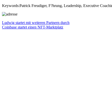
Keywords:Patrick Freudiger, F?hrung, Leadership, Executive Coachin
Beitragsnavigation
Vorheriger
Ludwig startet mit weiteren Partnern durch
Beitrag:
Nächster
Coinbase startet einen NFT-Marktplatz
Beitrag: