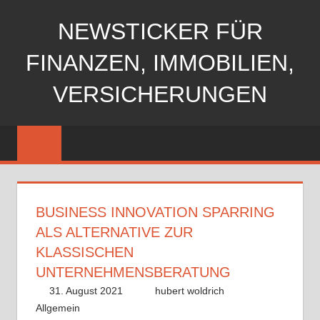
Zum
NEWSTICKER FÜR
Inhalt
springen
FINANZEN, IMMOBILIEN,
VERSICHERUNGEN
BUSINESS INNOVATION SPARRING
ALS ALTERNATIVE ZUR
KLASSISCHEN
UNTERNEHMENSBERATUNG
31. August 2021
hubert woldrich
Allgemein