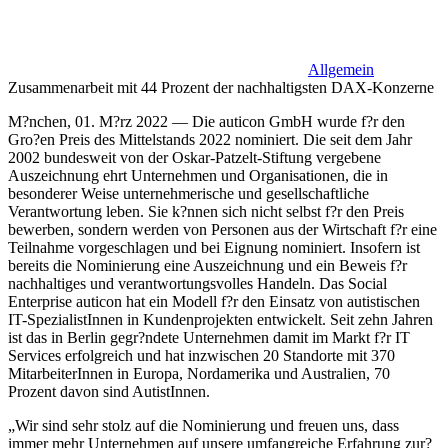
Allgemein
Zusammenarbeit mit 44 Prozent der nachhaltigsten DAX-Konzerne
M?nchen, 01. M?rz 2022 — Die auticon GmbH wurde f?r den
Gro?en Preis des Mittelstands 2022 nominiert. Die seit dem Jahr
2002 bundesweit von der Oskar-Patzelt-Stiftung vergebene
Auszeichnung ehrt Unternehmen und Organisationen, die in
besonderer Weise unternehmerische und gesellschaftliche
Verantwortung leben. Sie k?nnen sich nicht selbst f?r den Preis
bewerben, sondern werden von Personen aus der Wirtschaft f?r eine
Teilnahme vorgeschlagen und bei Eignung nominiert. Insofern ist
bereits die Nominierung eine Auszeichnung und ein Beweis f?r
nachhaltiges und verantwortungsvolles Handeln. Das Social
Enterprise auticon hat ein Modell f?r den Einsatz von autistischen
IT-SpezialistInnen in Kundenprojekten entwickelt. Seit zehn Jahren
ist das in Berlin gegr?ndete Unternehmen damit im Markt f?r IT
Services erfolgreich und hat inzwischen 20 Standorte mit 370
MitarbeiterInnen in Europa, Nordamerika und Australien, 70
Prozent davon sind AutistInnen.
„Wir sind sehr stolz auf die Nominierung und freuen uns, dass
immer mehr Unternehmen auf unsere umfangreiche Erfahrung zur?