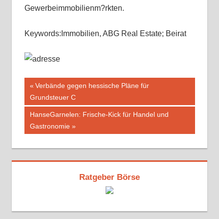
Gewerbeimmobilienm?rkten.
Keywords:Immobilien, ABG Real Estate; Beirat
Beitragsnavigation
Vorheriger
Verbände gegen hessische Pläne für
Beitrag:
Grundsteuer C
Nächster
HanseGarnelen: Frische-Kick für Handel und
Beitrag:
Gastronomie
Ratgeber Börse