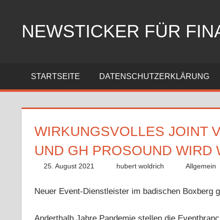
Zum
Inhalt
NEWSTICKER FÜR FIN
springen
STARTSEITE
DATENSCHUTZERKLÄRUNG
WIRKUNGSVOLLES JOINT 
UND GH PROSOUND WIRD 
25. August 2021
hubert woldrich
Allgemein
Neuer Event-Dienstleister im badischen Boxberg g
Anderthalb Jahre Pandemie stellen die Eventbran