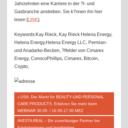
Jahrzehnten eine Karriere in der ?l- und
Gasbranche anstreben. Sie k?nnen ihn hier
lesen [
LINK
].
Keywords:Kay Rieck, Kay Rieck Helena Energy,
Helena Energy,Helena Energy LLC, Permian-
und Anadarko-Becken, ?lfelder von Cimarex
Energy, ConocoPhillips, Cimarex, Bitcoin,
Crypto,
Beitragsnavigation
Vorheriger
USA: Der Markt für BEAUTY-UND PERSONAL
Beitrag:
CARE PRODUCTS. Erfahren Sie mehr beim
WEBINAR 30.09. / 16:30-17:30 MEZ
Nächster
AVESTA REAL – Ein zuverlässiger Partner bei
Beitrag:
Kapitalanlagen und langfristiger