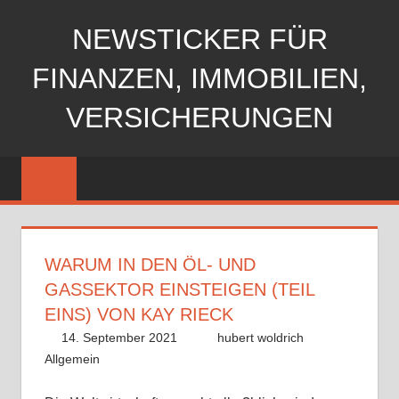
Zum
NEWSTICKER FÜR
Inhalt
springen
FINANZEN, IMMOBILIEN,
VERSICHERUNGEN
WARUM IN DEN ÖL- UND
GASSEKTOR EINSTEIGEN (TEIL
EINS) VON KAY RIECK
14. September 2021
hubert woldrich
Allgemein