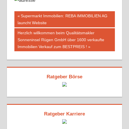
Beitragsnavigation
Vorheriger
Supermarkt Immobilien: REBA IMMOBILIEN AG
Beitrag:
launcht Website
Nächster
Herzlich willkommen beim Qualitätsmakler
Beitrag:
Sonneninsel Rügen GmbH über 1600 verkaufte
Immobilien Verkauf zum BESTPREIS !
Ratgeber Börse
Ratgeber Karriere