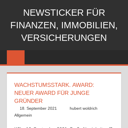
Zum
NEWSTICKER FÜR
Inhalt
springen
FINANZEN, IMMOBILIEN,
VERSICHERUNGEN
WACHSTUMSSTARK. AWARD:
NEUER AWARD FÜR JUNGE
GRÜNDER
18. September 2021
hubert woldrich
Allgemein