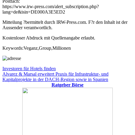
Postfach:
https://www.irw-press.com/alert_subscription.php?
lang=de&isin=DE000A3E5ED2
Mitteilung ?bermittelt durch IRW-Press.com. F?r den Inhalt ist der
Aussender verantwortlich.
Kostenloser Abdruck mit Quellenangabe erlaubt.
Keywords:Veganz,Group,Millionen
Beitragsnavigation
Vorheriger
Investoren für Hotels finden
Beitrag:
Nächster
Alvarez & Marsal erweitert Praxis für Infrastruktur- und
Beitrag:
Kapitalprojekte in der DACH-Region sowie in Spanien
Ratgeber Börse