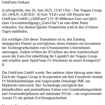
OrbiFarm-Verkauf
(Ludwigsfelde, den 26. Juni 2025, 13:45 Uhr) – Die Veganz Group
AG (WKN: A3E5ED / K?rzel: VEZ) wird 100 Prozent der
OrbiFarm GmbH („OrbiFarm“) f?r 30 Millionen Euro zuz?glich
einer Gewinnbeteiligung („Earn-Out“) an eine dritte Partei
verkaufen. Ein diesbez?glicher Notartermin wird in den n?chsten
Tagen stattfinden.
Ein wichtiges Ziel dieser Transaktion ist es, den Einstieg
strategischer Partner zu erm?glichen, deren Statuten ein Investment
bei Tochtergesellschaften von b?rsennotierten Unternehmen
untersagen. Zudem st?rken der R?ckfluss aus dem Anteilsverkauf
sowie der Earn-Out mittelfristig die Liquidit?t der Veganz Group
und schaffen neue Spielr?ume f?r Wachstum im neuen Kerngesch?
ft.
Die OrbiFarm GmbH wurde ?ber mehrere Jahre hinweg unter dem
Dach der Veganz Group in Kooperation mit dem Fraunhofer-Institut
f?r Molekularbiologie und Angewandte Oekologie IME zur
Marktreife entwickelt. Ihre Technologie erm?glicht den
klimaflexiblen und pestizidfreien Anbau von Grundnahrungsmitteln
und Arzneimittelpflanzen auf minimaler Fl?che – ein wegweisender
Ansatz f?r die globale Ern?hrungssicherheit.