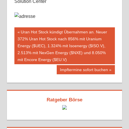
Solution Center
Beitragsnavigation
Vorheriger
Uran Hot Stock kündigt Übernahmen an. Neuer
Beitrag:
372% Uran Hot Stock nach 856% mit Uranium
Energy ($UEC), 1.324% mit Isoenergy ($ISO.V),
2.513% mit NexGen Energy ($NXE) und 8.050%
mit Encore Energy ($EU.V)
Nächster
Impftermine sofort buchen
Beitrag:
Ratgeber Börse