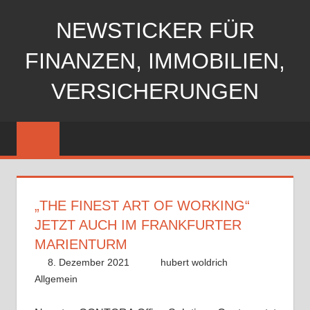
Zum
NEWSTICKER FÜR
Inhalt
springen
FINANZEN, IMMOBILIEN,
VERSICHERUNGEN
„THE FINEST ART OF WORKING“
JETZT AUCH IM FRANKFURTER
MARIENTURM
8. Dezember 2021
hubert woldrich
Allgemein