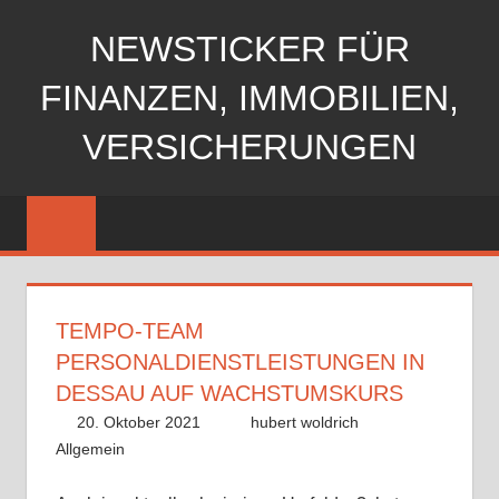
Zum
NEWSTICKER FÜR
Inhalt
springen
FINANZEN, IMMOBILIEN,
VERSICHERUNGEN
TEMPO-TEAM
PERSONALDIENSTLEISTUNGEN IN
DESSAU AUF WACHSTUMSKURS
20. Oktober 2021
hubert woldrich
Allgemein