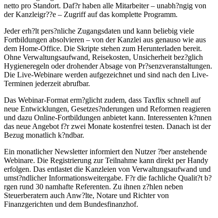
netto pro Standort. Daf?r haben alle Mitarbeiter – unabh?ngig von
der Kanzleigr??e – Zugriff auf das komplette Programm.
Jeder erh?lt pers?nliche Zugangsdaten und kann beliebig viele
Fortbildungen absolvieren – von der Kanzlei aus genauso wie aus
dem Home-Office. Die Skripte stehen zum Herunterladen bereit.
Ohne Verwaltungsaufwand, Reisekosten, Unsicherheit bez?glich
Hygieneregeln oder drohender Absage von Pr?senzveranstaltungen.
Die Live-Webinare werden aufgezeichnet und sind nach den Live-
Terminen jederzeit abrufbar.
Das Webinar-Format erm?glicht zudem, dass Taxflix schnell auf
neue Entwicklungen, Gesetzes?nderungen und Reformen reagieren
und dazu Online-Fortbildungen anbietet kann. Interessenten k?nnen
das neue Angebot f?r zwei Monate kostenfrei testen. Danach ist der
Bezug monatlich k?ndbar.
Ein monatlicher Newsletter informiert den Nutzer ?ber anstehende
Webinare. Die Registrierung zur Teilnahme kann direkt per Handy
erfolgen. Das entlastet die Kanzleien von Verwaltungsaufwand und
umst?ndlicher Informationsweitergabe. F?r die fachliche Qualit?t b?
rgen rund 30 namhafte Referenten. Zu ihnen z?hlen neben
Steuerberatern auch Anw?lte, Notare und Richter von
Finanzgerichten und dem Bundesfinanzhof.