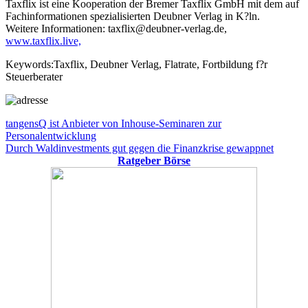
Taxflix ist eine Kooperation der Bremer Taxflix GmbH mit dem auf
Fachinformationen spezialisierten Deubner Verlag in K?ln.
Weitere Informationen: taxflix@deubner-verlag.de,
www.taxflix.live,
Keywords:Taxflix, Deubner Verlag, Flatrate, Fortbildung f?r
Steuerberater
Beitragsnavigation
Vorheriger
tangensQ ist Anbieter von Inhouse-Seminaren zur
Beitrag:
Personalentwicklung
Nächster
Durch Waldinvestments gut gegen die Finanzkrise gewappnet
Beitrag:
Ratgeber Börse