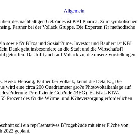
Allgemein
Bauherr des nachhaltigen Geb?udes ist KBI Pharma. Zum symbolischen
sing, Partner bei der Vollack Gruppe. Die Experten f?r methodische
eln sowie f?r B?ros und Sozialr?ume. Investor und Bauherr ist KBI
ein Dank geht insbesondere an die Stadt und die Wirtschaftsf?
 getroffen. Das trifft auch auf Vollack zu, die unsere Vorstellungen
Heiko Hensing, Partner bei Vollack, kennt die Details: „Die
us wird eine circa 200 Quadratmeter gro?e Photovoltaikanlage auf
ndesf?rderung f?r effiziente Geb?ude (BEG). Es ist als KfW-
 55 Prozent des f?r die W?rme- und K?lteversorgung erforderlichen
schnitt soll ein repr?sentatives B?rogeb?ude mit einer Fl?che von
ch 2022 geplant.