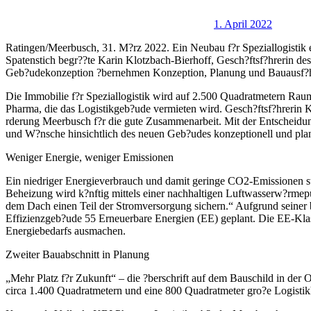
1. April 2022
Ratingen/Meerbusch, 31. M?rz 2022. Ein Neubau f?r Speziallogistik
Spatenstich begr??te Karin Klotzbach-Bierhoff, Gesch?ftsf?hrerin d
Geb?udekonzeption ?bernehmen Konzeption, Planung und Bauausf?
Die Immobilie f?r Speziallogistik wird auf 2.500 Quadratmetern Rau
Pharma, die das Logistikgeb?ude vermieten wird. Gesch?ftsf?hrerin K
rderung Meerbusch f?r die gute Zusammenarbeit. Mit der Entscheidung 
und W?nsche hinsichtlich des neuen Geb?udes konzeptionell und plan
Weniger Energie, weniger Emissionen
Ein niedriger Energieverbrauch und damit geringe CO2-Emissionen st
Beheizung wird k?nftig mittels einer nachhaltigen Luftwasserw?rmepu
dem Dach einen Teil der Stromversorgung sichern.“ Aufgrund seiner b
Effizienzgeb?ude 55 Erneuerbare Energien (EE) geplant. Die EE-Klass
Energiebedarfs ausmachen.
Zweiter Bauabschnitt in Planung
„Mehr Platz f?r Zukunft“ – die ?berschrift auf dem Bauschild in der 
circa 1.400 Quadratmetern und eine 800 Quadratmeter gro?e Logistikha