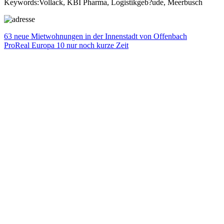
Keywords:Vollack, KBI Pharma, Logistikgeb?ude, Meerbusch
Beitragsnavigation
Vorheriger
63 neue Mietwohnungen in der Innenstadt von Offenbach
Beitrag:
Nächster
ProReal Europa 10 nur noch kurze Zeit
Beitrag: