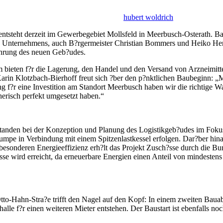
hubert woldrich
 entsteht derzeit im Gewerbegebiet Mollsfeld in Meerbusch-Osterath. 
es Unternehmens, auch B?rgermeister Christian Bommers und Heiko Hen
hrung des neuen Geb?udes.
m bieten f?r die Lagerung, den Handel und den Versand von Arzneimitt
arin Klotzbach-Bierhoff freut sich ?ber den p?nktlichen Baubeginn: „M
f?r eine Investition am Standort Meerbusch haben wir die richtige Wahl
erisch perfekt umgesetzt haben.“
anden bei der Konzeption und Planung des Logistikgeb?udes im Fokus. 
mpe in Verbindung mit einem Spitzenlastkessel erfolgen. Dar?ber hina
esonderen Energieeffizienz erh?lt das Projekt Zusch?sse durch die Bu
e wird erreicht, da erneuerbare Energien einen Anteil von mindestens
Otto-Hahn-Stra?e trifft den Nagel auf den Kopf: In einem zweiten Bauab
lle f?r einen weiteren Mieter entstehen. Der Baustart ist ebenfalls no