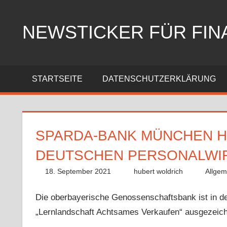
Zum
Inhalt
NEWSTICKER FÜR FIN
springen
STARTSEITE
DATENSCHUTZERKLÄRUNG
SPARDA-BANK MÜNCHEN HO
DEUTSCHEN PERSONALWI
18. September 2021
hubert woldrich
Allgem
Die oberbayerische Genossenschaftsbank ist in de
„Lernlandschaft Achtsames Verkaufen“ ausgezeich