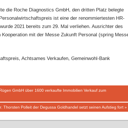
te die Roche Diagnostics GmbH, den dritten Platz belegte
rsonalwirtschaftspreis ist eine der renommiertesten HR-
rde 2021 bereits zum 29. Mal verliehen. Ausrichter des
 in Kooperation mit der Messe Zukunft Personal (spring Mess
aftspreis, Achtsames Verkaufen, Gemeinwohl-Bank
l Rügen GmbH über 1600 verkaufte Immobilien Verkauf zum
 Thorsten Polleit der Degussa Goldhandel setzt seinen Aufstieg fort