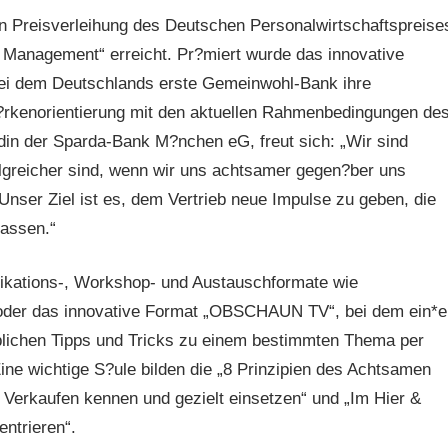
n Preisverleihung des Deutschen Personalwirtschaftspreise
nt Management“ erreicht. Pr?miert wurde das innovative
bei dem Deutschlands erste Gemeinwohl-Bank ihre
?rkenorientierung mit den aktuellen Rahmenbedingungen de
ndin der Sparda-Bank M?nchen eG, freut sich: „Wir sind
olgreicher sind, wenn wir uns achtsamer gegen?ber uns
Unser Ziel ist es, dem Vertrieb neue Impulse zu geben, die
passen.“
nikations-, Workshop- und Austauschformate wie
 oder das innovative Format „OBSCHAUN TV“, bei dem ein*e
rieblichen Tipps und Tricks zu einem bestimmten Thema per
Eine wichtige S?ule bilden die „8 Prinzipien des Achtsamen
 Verkaufen kennen und gezielt einsetzen“ und „Im Hier &
ntrieren“.