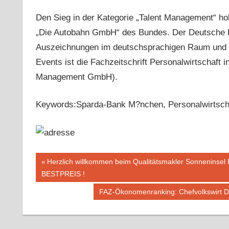
Den Sieg in der Kategorie „Talent Management“ hol
„Die Autobahn GmbH“ des Bundes. Der Deutsche Pe
Auszeichnungen im deutschsprachigen Raum und wu
Events ist die Fachzeitschrift Personalwirtschaft
Management GmbH).
Keywords:Sparda-Bank M?nchen, Personalwirtsch
Beitragsnavigation
Vorheriger
Herzlich willkommen beim Qualitätsmakler Sonneninse
Beitrag:
BESTPREIS !
Nächster
FAZ-Ökonomenranking: Chefvolkswirt Dr.
Beitrag: