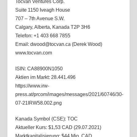
Tocvan Ventures Corp.
Suite 1150 Iveagh House
707 – 7th Avenue S.W.
Calgary, Alberta, Kanada T2P 3H6
Telefon: +1 403 668 7855
Email: dwood@tocvan.ca (Derek Wood)
www.tocvan.com
ISIN: CA88900N1050
Aktien im Markt: 28.441.496
https://www.irw-
press.at/prcom/images/messages/2021/60746/30-
07-21IRW58.002.png
Kanada Symbol (CSE): TOC
Aktueller Kurs: $1,53 CAD (29.07.2021)
Marktkapitalisierung: $44 Mio. CAD