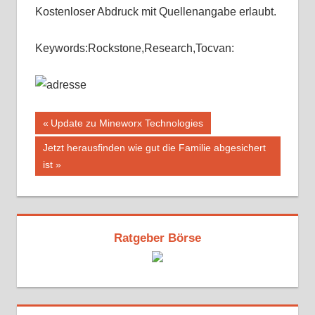
Kostenloser Abdruck mit Quellenangabe erlaubt.
Keywords:Rockstone,Research,Tocvan:
Beitragsnavigation
Vorheriger
Update zu Mineworx Technologies
Beitrag:
Nächster
Jetzt herausfinden wie gut die Familie abgesichert
Beitrag:
ist
Ratgeber Börse