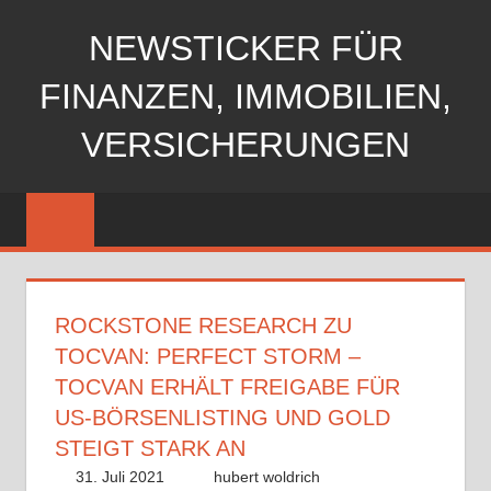
Zum
NEWSTICKER FÜR
Inhalt
springen
FINANZEN, IMMOBILIEN,
VERSICHERUNGEN
ROCKSTONE RESEARCH ZU
TOCVAN: PERFECT STORM –
TOCVAN ERHÄLT FREIGABE FÜR
US-BÖRSENLISTING UND GOLD
STEIGT STARK AN
31. Juli 2021
hubert woldrich