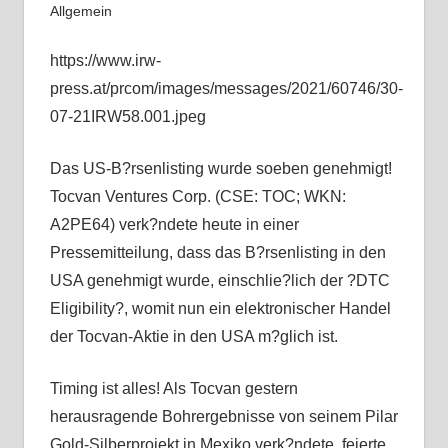
Allgemein
https://www.irw-
press.at/prcom/images/messages/2021/60746/30-
07-21IRW58.001.jpeg
Das US-B?rsenlisting wurde soeben genehmigt!
Tocvan Ventures Corp. (CSE: TOC; WKN:
A2PE64) verk?ndete heute in einer
Pressemitteilung, dass das B?rsenlisting in den
USA genehmigt wurde, einschlie?lich der ?DTC
Eligibility?, womit nun ein elektronischer Handel
der Tocvan-Aktie in den USA m?glich ist.
Timing ist alles! Als Tocvan gestern
herausragende Bohrergebnisse von seinem Pilar
Gold-Silberprojekt in Mexiko verk?ndete, feierte