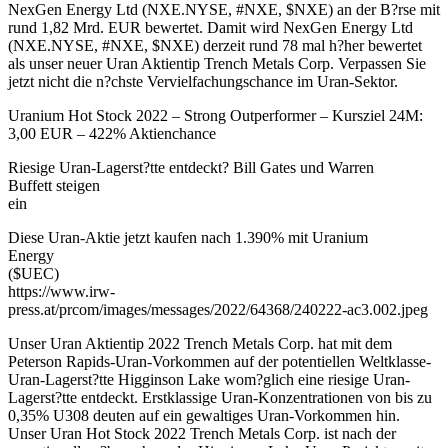
NexGen Energy Ltd (NXE.NYSE, #NXE, $NXE) an der B?rse mit
rund 1,82 Mrd. EUR bewertet. Damit wird NexGen Energy Ltd
(NXE.NYSE, #NXE, $NXE) derzeit rund 78 mal h?her bewertet
als unser neuer Uran Aktientip Trench Metals Corp. Verpassen Sie
jetzt nicht die n?chste Vervielfachungschance im Uran-Sektor.
Uranium Hot Stock 2022 – Strong Outperformer – Kursziel 24M:
3,00 EUR – 422% Aktienchance
Riesige Uran-Lagerst?tte entdeckt? Bill Gates und Warren
Buffett steigen
ein
Diese Uran-Aktie jetzt kaufen nach 1.390% mit Uranium
Energy
($UEC)
https://www.irw-
press.at/prcom/images/messages/2022/64368/240222-ac3.002.jpeg
Unser Uran Aktientip 2022 Trench Metals Corp. hat mit dem
Peterson Rapids-Uran-Vorkommen auf der potentiellen Weltklasse-
Uran-Lagerst?tte Higginson Lake wom?glich eine riesige Uran-
Lagerst?tte entdeckt. Erstklassige Uran-Konzentrationen von bis zu
0,35% U308 deuten auf ein gewaltiges Uran-Vorkommen hin.
Unser Uran Hot Stock 2022 Trench Metals Corp. ist nach der