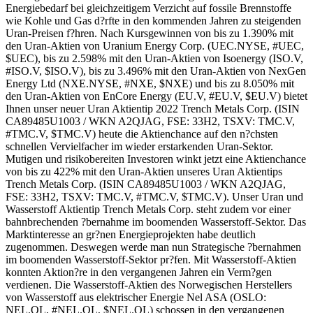
Energiebedarf bei gleichzeitigem Verzicht auf fossile Brennstoffe
wie Kohle und Gas d?rfte in den kommenden Jahren zu steigenden
Uran-Preisen f?hren. Nach Kursgewinnen von bis zu 1.390% mit
den Uran-Aktien von Uranium Energy Corp. (UEC.NYSE, #UEC,
$UEC), bis zu 2.598% mit den Uran-Aktien von Isoenergy (ISO.V,
#ISO.V, $ISO.V), bis zu 3.496% mit den Uran-Aktien von NexGen
Energy Ltd (NXE.NYSE, #NXE, $NXE) und bis zu 8.050% mit
den Uran-Aktien von EnCore Energy (EU.V, #EU.V, $EU.V) bietet
Ihnen unser neuer Uran Aktientip 2022 Trench Metals Corp. (ISIN
CA89485U1003 / WKN A2QJAG, FSE: 33H2, TSXV: TMC.V,
#TMC.V, $TMC.V) heute die Aktienchance auf den n?chsten
schnellen Vervielfacher im wieder erstarkenden Uran-Sektor.
Mutigen und risikobereiten Investoren winkt jetzt eine Aktienchance
von bis zu 422% mit den Uran-Aktien unseres Uran Aktientips
Trench Metals Corp. (ISIN CA89485U1003 / WKN A2QJAG,
FSE: 33H2, TSXV: TMC.V, #TMC.V, $TMC.V). Unser Uran und
Wasserstoff Aktientip Trench Metals Corp. steht zudem vor einer
bahnbrechenden ?bernahme im boomenden Wasserstoff-Sektor. Das
Marktinteresse an gr?nen Energieprojekten habe deutlich
zugenommen. Deswegen werde man nun Strategische ?bernahmen
im boomenden Wasserstoff-Sektor pr?fen. Mit Wasserstoff-Aktien
konnten Aktion?re in den vergangenen Jahren ein Verm?gen
verdienen. Die Wasserstoff-Aktien des Norwegischen Herstellers
von Wasserstoff aus elektrischer Energie Nel ASA (OSLO:
NEL.OL, #NEL.OL, $NEL.OL) schossen in den vergangenen