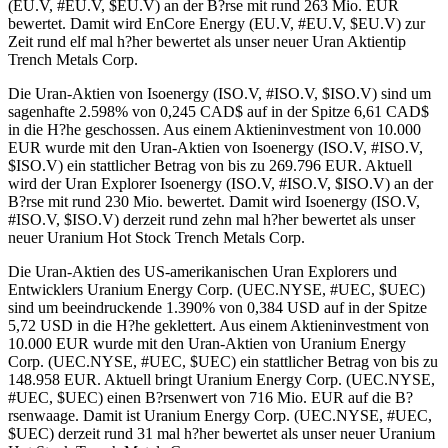
(EU.V, #EU.V, $EU.V) an der B?rse mit rund 263 Mio. EUR
bewertet. Damit wird EnCore Energy (EU.V, #EU.V, $EU.V) zur
Zeit rund elf mal h?her bewertet als unser neuer Uran Aktientip
Trench Metals Corp.
Die Uran-Aktien von Isoenergy (ISO.V, #ISO.V, $ISO.V) sind um
sagenhafte 2.598% von 0,245 CAD$ auf in der Spitze 6,61 CAD$
in die H?he geschossen. Aus einem Aktieninvestment von 10.000
EUR wurde mit den Uran-Aktien von Isoenergy (ISO.V, #ISO.V,
$ISO.V) ein stattlicher Betrag von bis zu 269.796 EUR. Aktuell
wird der Uran Explorer Isoenergy (ISO.V, #ISO.V, $ISO.V) an der
B?rse mit rund 230 Mio. bewertet. Damit wird Isoenergy (ISO.V,
#ISO.V, $ISO.V) derzeit rund zehn mal h?her bewertet als unser
neuer Uranium Hot Stock Trench Metals Corp.
Die Uran-Aktien des US-amerikanischen Uran Explorers und
Entwicklers Uranium Energy Corp. (UEC.NYSE, #UEC, $UEC)
sind um beeindruckende 1.390% von 0,384 USD auf in der Spitze
5,72 USD in die H?he geklettert. Aus einem Aktieninvestment von
10.000 EUR wurde mit den Uran-Aktien von Uranium Energy
Corp. (UEC.NYSE, #UEC, $UEC) ein stattlicher Betrag von bis zu
148.958 EUR. Aktuell bringt Uranium Energy Corp. (UEC.NYSE,
#UEC, $UEC) einen B?rsenwert von 716 Mio. EUR auf die B?
rsenwaage. Damit ist Uranium Energy Corp. (UEC.NYSE, #UEC,
$UEC) derzeit rund 31 mal h?her bewertet als unser neuer Uranium