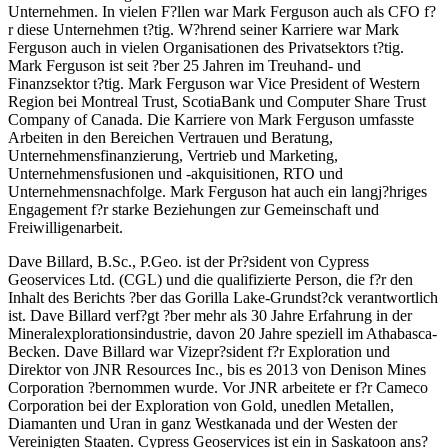
Unternehmen. In vielen F?llen war Mark Ferguson auch als CFO f?
r diese Unternehmen t?tig. W?hrend seiner Karriere war Mark
Ferguson auch in vielen Organisationen des Privatsektors t?tig.
Mark Ferguson ist seit ?ber 25 Jahren im Treuhand- und
Finanzsektor t?tig. Mark Ferguson war Vice President of Western
Region bei Montreal Trust, ScotiaBank und Computer Share Trust
Company of Canada. Die Karriere von Mark Ferguson umfasste
Arbeiten in den Bereichen Vertrauen und Beratung,
Unternehmensfinanzierung, Vertrieb und Marketing,
Unternehmensfusionen und -akquisitionen, RTO und
Unternehmensnachfolge. Mark Ferguson hat auch ein langj?hriges
Engagement f?r starke Beziehungen zur Gemeinschaft und
Freiwilligenarbeit.
Dave Billard, B.Sc., P.Geo. ist der Pr?sident von Cypress
Geoservices Ltd. (CGL) und die qualifizierte Person, die f?r den
Inhalt des Berichts ?ber das Gorilla Lake-Grundst?ck verantwortlich
ist. Dave Billard verf?gt ?ber mehr als 30 Jahre Erfahrung in der
Mineralexplorationsindustrie, davon 20 Jahre speziell im Athabasca-
Becken. Dave Billard war Vizepr?sident f?r Exploration und
Direktor von JNR Resources Inc., bis es 2013 von Denison Mines
Corporation ?bernommen wurde. Vor JNR arbeitete er f?r Cameco
Corporation bei der Exploration von Gold, unedlen Metallen,
Diamanten und Uran in ganz Westkanada und der Westen der
Vereinigten Staaten. Cypress Geoservices ist ein in Saskatoon ans?