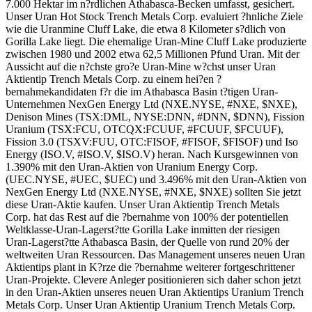
7.000 Hektar im n?rdlichen Athabasca-Becken umfasst, gesichert.
Unser Uran Hot Stock Trench Metals Corp. evaluiert ?hnliche Ziele
wie die Uranmine Cluff Lake, die etwa 8 Kilometer s?dlich von
Gorilla Lake liegt. Die ehemalige Uran-Mine Cluff Lake produzierte
zwischen 1980 und 2002 etwa 62,5 Millionen Pfund Uran. Mit der
Aussicht auf die n?chste gro?e Uran-Mine w?chst unser Uran
Aktientip Trench Metals Corp. zu einem hei?en ?
bernahmekandidaten f?r die im Athabasca Basin t?tigen Uran-
Unternehmen NexGen Energy Ltd (NXE.NYSE, #NXE, $NXE),
Denison Mines (TSX:DML, NYSE:DNN, #DNN, $DNN), Fission
Uranium (TSX:FCU, OTCQX:FCUUF, #FCUUF, $FCUUF),
Fission 3.0 (TSXV:FUU, OTC:FISOF, #FISOF, $FISOF) und Iso
Energy (ISO.V, #ISO.V, $ISO.V) heran. Nach Kursgewinnen von
1.390% mit den Uran-Aktien von Uranium Energy Corp.
(UEC.NYSE, #UEC, $UEC) und 3.496% mit den Uran-Aktien von
NexGen Energy Ltd (NXE.NYSE, #NXE, $NXE) sollten Sie jetzt
diese Uran-Aktie kaufen. Unser Uran Aktientip Trench Metals
Corp. hat das Rest auf die ?bernahme von 100% der potentiellen
Weltklasse-Uran-Lagerst?tte Gorilla Lake inmitten der riesigen
Uran-Lagerst?tte Athabasca Basin, der Quelle von rund 20% der
weltweiten Uran Ressourcen. Das Management unseres neuen Uran
Aktientips plant in K?rze die ?bernahme weiterer fortgeschrittener
Uran-Projekte. Clevere Anleger positionieren sich daher schon jetzt
in den Uran-Aktien unseres neuen Uran Aktientips Uranium Trench
Metals Corp. Unser Uran Aktientip Uranium Trench Metals Corp.