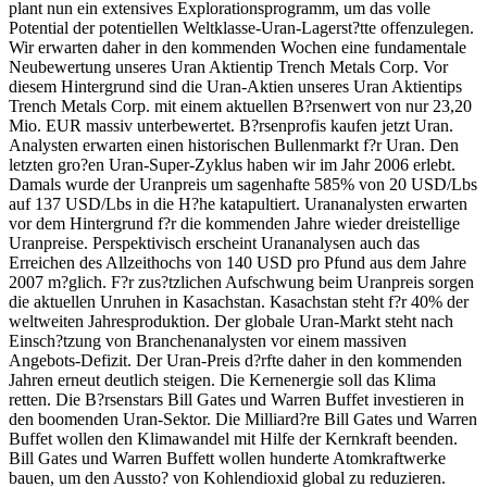
plant nun ein extensives Explorationsprogramm, um das volle
Potential der potentiellen Weltklasse-Uran-Lagerst?tte offenzulegen.
Wir erwarten daher in den kommenden Wochen eine fundamentale
Neubewertung unseres Uran Aktientip Trench Metals Corp. Vor
diesem Hintergrund sind die Uran-Aktien unseres Uran Aktientips
Trench Metals Corp. mit einem aktuellen B?rsenwert von nur 23,20
Mio. EUR massiv unterbewertet. B?rsenprofis kaufen jetzt Uran.
Analysten erwarten einen historischen Bullenmarkt f?r Uran. Den
letzten gro?en Uran-Super-Zyklus haben wir im Jahr 2006 erlebt.
Damals wurde der Uranpreis um sagenhafte 585% von 20 USD/Lbs
auf 137 USD/Lbs in die H?he katapultiert. Urananalysten erwarten
vor dem Hintergrund f?r die kommenden Jahre wieder dreistellige
Uranpreise. Perspektivisch erscheint Urananalysen auch das
Erreichen des Allzeithochs von 140 USD pro Pfund aus dem Jahre
2007 m?glich. F?r zus?tzlichen Aufschwung beim Uranpreis sorgen
die aktuellen Unruhen in Kasachstan. Kasachstan steht f?r 40% der
weltweiten Jahresproduktion. Der globale Uran-Markt steht nach
Einsch?tzung von Branchenanalysten vor einem massiven
Angebots-Defizit. Der Uran-Preis d?rfte daher in den kommenden
Jahren erneut deutlich steigen. Die Kernenergie soll das Klima
retten. Die B?rsenstars Bill Gates und Warren Buffet investieren in
den boomenden Uran-Sektor. Die Milliard?re Bill Gates und Warren
Buffet wollen den Klimawandel mit Hilfe der Kernkraft beenden.
Bill Gates und Warren Buffett wollen hunderte Atomkraftwerke
bauen, um den Aussto? von Kohlendioxid global zu reduzieren.