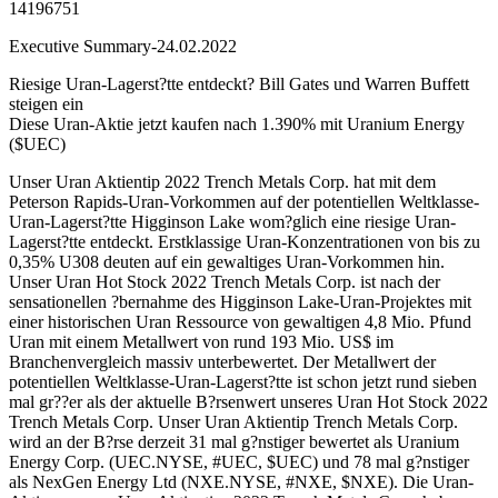
14196751
Executive Summary-24.02.2022
Riesige Uran-Lagerst?tte entdeckt? Bill Gates und Warren Buffett
steigen ein
Diese Uran-Aktie jetzt kaufen nach 1.390% mit Uranium Energy
($UEC)
Unser Uran Aktientip 2022 Trench Metals Corp. hat mit dem
Peterson Rapids-Uran-Vorkommen auf der potentiellen Weltklasse-
Uran-Lagerst?tte Higginson Lake wom?glich eine riesige Uran-
Lagerst?tte entdeckt. Erstklassige Uran-Konzentrationen von bis zu
0,35% U308 deuten auf ein gewaltiges Uran-Vorkommen hin.
Unser Uran Hot Stock 2022 Trench Metals Corp. ist nach der
sensationellen ?bernahme des Higginson Lake-Uran-Projektes mit
einer historischen Uran Ressource von gewaltigen 4,8 Mio. Pfund
Uran mit einem Metallwert von rund 193 Mio. US$ im
Branchenvergleich massiv unterbewertet. Der Metallwert der
potentiellen Weltklasse-Uran-Lagerst?tte ist schon jetzt rund sieben
mal gr??er als der aktuelle B?rsenwert unseres Uran Hot Stock 2022
Trench Metals Corp. Unser Uran Aktientip Trench Metals Corp.
wird an der B?rse derzeit 31 mal g?nstiger bewertet als Uranium
Energy Corp. (UEC.NYSE, #UEC, $UEC) und 78 mal g?nstiger
als NexGen Energy Ltd (NXE.NYSE, #NXE, $NXE). Die Uran-