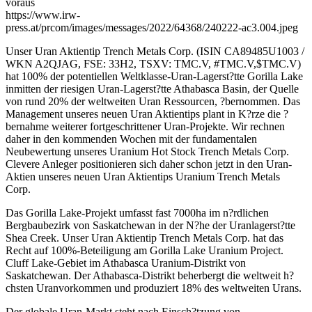
voraus
https://www.irw-
press.at/prcom/images/messages/2022/64368/240222-ac3.004.jpeg
Unser Uran Aktientip Trench Metals Corp. (ISIN CA89485U1003 /
WKN A2QJAG, FSE: 33H2, TSXV: TMC.V, #TMC.V,$TMC.V)
hat 100% der potentiellen Weltklasse-Uran-Lagerst?tte Gorilla Lake
inmitten der riesigen Uran-Lagerst?tte Athabasca Basin, der Quelle
von rund 20% der weltweiten Uran Ressourcen, ?bernommen. Das
Management unseres neuen Uran Aktientips plant in K?rze die ?
bernahme weiterer fortgeschrittener Uran-Projekte. Wir rechnen
daher in den kommenden Wochen mit der fundamentalen
Neubewertung unseres Uranium Hot Stock Trench Metals Corp.
Clevere Anleger positionieren sich daher schon jetzt in den Uran-
Aktien unseres neuen Uran Aktientips Uranium Trench Metals
Corp.
Das Gorilla Lake-Projekt umfasst fast 7000ha im n?rdlichen
Bergbaubezirk von Saskatchewan in der N?he der Uranlagerst?tte
Shea Creek. Unser Uran Aktientip Trench Metals Corp. hat das
Recht auf 100%-Beteiligung am Gorilla Lake Uranium Project.
Cluff Lake-Gebiet im Athabasca Uranium-Distrikt von
Saskatchewan. Der Athabasca-Distrikt beherbergt die weltweit h?
chsten Uranvorkommen und produziert 18% des weltweiten Urans.
Der globale Uran-Markt steht nach Einsch?tzung von