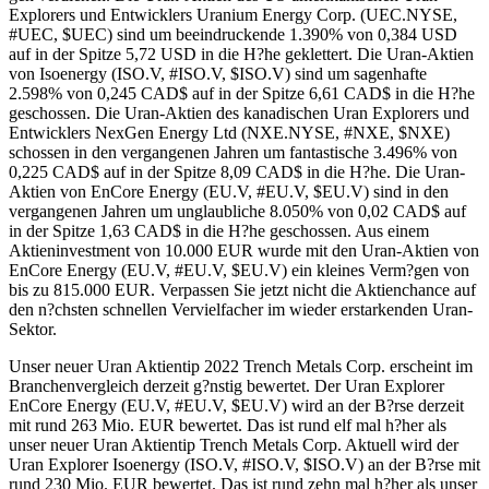
Explorers und Entwicklers Uranium Energy Corp. (UEC.NYSE,
#UEC, $UEC) sind um beeindruckende 1.390% von 0,384 USD
auf in der Spitze 5,72 USD in die H?he geklettert. Die Uran-Aktien
von Isoenergy (ISO.V, #ISO.V, $ISO.V) sind um sagenhafte
2.598% von 0,245 CAD$ auf in der Spitze 6,61 CAD$ in die H?he
geschossen. Die Uran-Aktien des kanadischen Uran Explorers und
Entwicklers NexGen Energy Ltd (NXE.NYSE, #NXE, $NXE)
schossen in den vergangenen Jahren um fantastische 3.496% von
0,225 CAD$ auf in der Spitze 8,09 CAD$ in die H?he. Die Uran-
Aktien von EnCore Energy (EU.V, #EU.V, $EU.V) sind in den
vergangenen Jahren um unglaubliche 8.050% von 0,02 CAD$ auf
in der Spitze 1,63 CAD$ in die H?he geschossen. Aus einem
Aktieninvestment von 10.000 EUR wurde mit den Uran-Aktien von
EnCore Energy (EU.V, #EU.V, $EU.V) ein kleines Verm?gen von
bis zu 815.000 EUR. Verpassen Sie jetzt nicht die Aktienchance auf
den n?chsten schnellen Vervielfacher im wieder erstarkenden Uran-
Sektor.
Unser neuer Uran Aktientip 2022 Trench Metals Corp. erscheint im
Branchenvergleich derzeit g?nstig bewertet. Der Uran Explorer
EnCore Energy (EU.V, #EU.V, $EU.V) wird an der B?rse derzeit
mit rund 263 Mio. EUR bewertet. Das ist rund elf mal h?her als
unser neuer Uran Aktientip Trench Metals Corp. Aktuell wird der
Uran Explorer Isoenergy (ISO.V, #ISO.V, $ISO.V) an der B?rse mit
rund 230 Mio. EUR bewertet. Das ist rund zehn mal h?her als unser