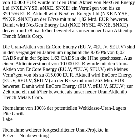
von 10.000 EUR wurde mit den Uran-Aktien von NexGen Energy
Ltd (NXE.NYSE, #NXE, $NXE) ein Verm?gen von bis zu
359.556 EUR. Aktuell wird NexGen Energy Ltd (NXE.NYSE,
#NXE, $NXE) an der B?rse mit rund 1,82 Mrd. EUR bewertet.
Damit wird NexGen Energy Ltd (NXE.NYSE, #NXE, $NXE)
derzeit rund 78 mal h?her bewertet als unser neuer Uran Aktientip
Trench Metals Corp.
Die Uran-Aktien von EnCore Energy (EU.V, #EU.V, $EU.V) sind
in den vergangenen Jahren um unglaubliche 8.050% von 0,02
CAD$ auf in der Spitze 1,63 CAD$ in die H?he geschossen. Aus
einem Aktieninvestment von 10.000 EUR wurde mit den Uran-
Aktien von EnCore Energy (EU.V, #EU.V, $EU.V) ein kleines
Verm?gen von bis zu 815.000 EUR. Aktuell wird EnCore Energy
(EU.V, #EU.V, $EU.V) an der B?rse mit rund 263 Mio. EUR
bewertet. Damit wird EnCore Energy (EU.V, #EU.V, $EU.V) zur
Zeit rund elf mal h?her bewertet als unser neuer Uran Aktientip
Trench Metals Corp.
?bernahme von 100% der potentiellen Weltklasse-Uran-Lagers
t?tte Gorilla
Lake
?bernahme weiterer fortgeschrittener Uran-Projekte in
K?rze – Neubewertung