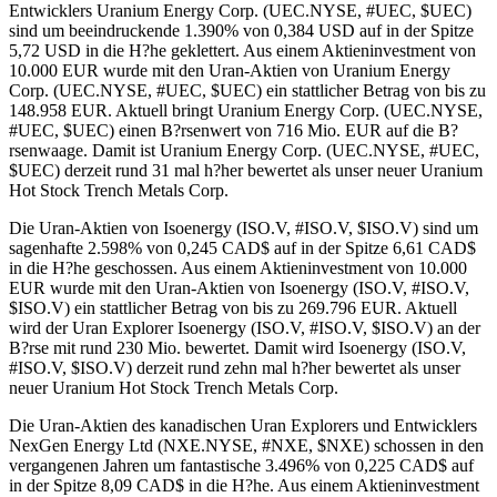
Entwicklers Uranium Energy Corp. (UEC.NYSE, #UEC, $UEC)
sind um beeindruckende 1.390% von 0,384 USD auf in der Spitze
5,72 USD in die H?he geklettert. Aus einem Aktieninvestment von
10.000 EUR wurde mit den Uran-Aktien von Uranium Energy
Corp. (UEC.NYSE, #UEC, $UEC) ein stattlicher Betrag von bis zu
148.958 EUR. Aktuell bringt Uranium Energy Corp. (UEC.NYSE,
#UEC, $UEC) einen B?rsenwert von 716 Mio. EUR auf die B?
rsenwaage. Damit ist Uranium Energy Corp. (UEC.NYSE, #UEC,
$UEC) derzeit rund 31 mal h?her bewertet als unser neuer Uranium
Hot Stock Trench Metals Corp.
Die Uran-Aktien von Isoenergy (ISO.V, #ISO.V, $ISO.V) sind um
sagenhafte 2.598% von 0,245 CAD$ auf in der Spitze 6,61 CAD$
in die H?he geschossen. Aus einem Aktieninvestment von 10.000
EUR wurde mit den Uran-Aktien von Isoenergy (ISO.V, #ISO.V,
$ISO.V) ein stattlicher Betrag von bis zu 269.796 EUR. Aktuell
wird der Uran Explorer Isoenergy (ISO.V, #ISO.V, $ISO.V) an der
B?rse mit rund 230 Mio. bewertet. Damit wird Isoenergy (ISO.V,
#ISO.V, $ISO.V) derzeit rund zehn mal h?her bewertet als unser
neuer Uranium Hot Stock Trench Metals Corp.
Die Uran-Aktien des kanadischen Uran Explorers und Entwicklers
NexGen Energy Ltd (NXE.NYSE, #NXE, $NXE) schossen in den
vergangenen Jahren um fantastische 3.496% von 0,225 CAD$ auf
in der Spitze 8,09 CAD$ in die H?he. Aus einem Aktieninvestment