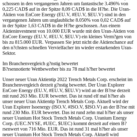
schossen in den vergangenen Jahren um fantastische 3.496% von
0,225 CAD$ auf in der Spitze 8,09 CAD$ in die H?he. Die Uran-
Aktien von EnCore Energy (EU.V, #EU.V, $EU.V) sind in den
vergangenen Jahren um unglaubliche 8.050% von 0,02 CAD$ auf
in der Spitze 1,63 CAD$ in die H?he geschossen. Aus einem
Aktieninvestment von 10.000 EUR wurde mit den Uran-Aktien von
EnCore Energy (EU.V, #EU.V, $EU.V) ein kleines Verm?gen von
bis zu 815.000 EUR. Verpassen Sie jetzt nicht die Aktienchance auf
den n?chsten schnellen Vervielfacher im wieder erstarkenden Uran-
Sektor.
Im Branchenvergleich g?nstig bewertet
B?rsennotierte Wettbewerber bis zu 78 mal h?her bewertet
Unser neuer Uran Aktientip 2022 Trench Metals Corp. erscheint im
Branchenvergleich derzeit g?nstig bewertet. Der Uran Explorer
EnCore Energy (EU.V, #EU.V, $EU.V) wird an der B?rse derzeit
mit rund 263 Mio. EUR bewertet. Das ist rund elf mal h?her als
unser neuer Uran Aktientip Trench Metals Corp. Aktuell wird der
Uran Explorer Isoenergy (ISO.V, #ISO.V, $ISO.V) an der B?rse mit
rund 230 Mio. EUR bewertet. Das ist rund zehn mal h?her als unser
neuer Uranium Hot Stock Trench Metals Corp. Uranium Energy
Corp. (UEC.NYSE, #UEC, $UEC) kommt derzeit auf einen B?
rsenwert von 716 Mio. EUR. Das ist rund 31 mal h?her als unser
neuer Uranium Hot Stock Trench Metals Corp. Aktuell wird