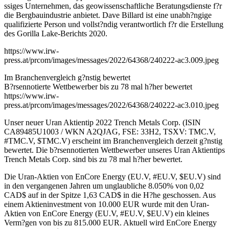
ssiges Unternehmen, das geowissenschaftliche Beratungsdienste f?r
die Bergbauindustrie anbietet. Dave Billard ist eine unabh?ngige
qualifizierte Person und vollst?ndig verantwortlich f?r die Erstellung
des Gorilla Lake-Berichts 2020.
https://www.irw-
press.at/prcom/images/messages/2022/64368/240222-ac3.009.jpeg
Im Branchenvergleich g?nstig bewertet
B?rsennotierte Wettbewerber bis zu 78 mal h?her bewertet
https://www.irw-
press.at/prcom/images/messages/2022/64368/240222-ac3.010.jpeg
Unser neuer Uran Aktientip 2022 Trench Metals Corp. (ISIN
CA89485U1003 / WKN A2QJAG, FSE: 33H2, TSXV: TMC.V,
#TMC.V, $TMC.V) erscheint im Branchenvergleich derzeit g?nstig
bewertet. Die b?rsennotierten Wettbewerber unseres Uran Aktientips
Trench Metals Corp. sind bis zu 78 mal h?her bewertet.
Die Uran-Aktien von EnCore Energy (EU.V, #EU.V, $EU.V) sind
in den vergangenen Jahren um unglaubliche 8.050% von 0,02
CAD$ auf in der Spitze 1,63 CAD$ in die H?he geschossen. Aus
einem Aktieninvestment von 10.000 EUR wurde mit den Uran-
Aktien von EnCore Energy (EU.V, #EU.V, $EU.V) ein kleines
Verm?gen von bis zu 815.000 EUR. Aktuell wird EnCore Energy