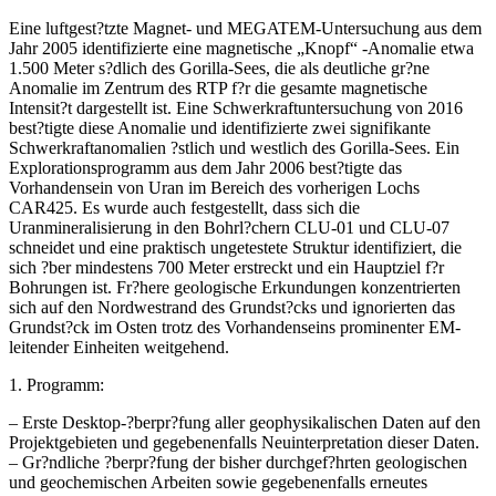
Eine luftgest?tzte Magnet- und MEGATEM-Untersuchung aus dem
Jahr 2005 identifizierte eine magnetische „Knopf“ -Anomalie etwa
1.500 Meter s?dlich des Gorilla-Sees, die als deutliche gr?ne
Anomalie im Zentrum des RTP f?r die gesamte magnetische
Intensit?t dargestellt ist. Eine Schwerkraftuntersuchung von 2016
best?tigte diese Anomalie und identifizierte zwei signifikante
Schwerkraftanomalien ?stlich und westlich des Gorilla-Sees. Ein
Explorationsprogramm aus dem Jahr 2006 best?tigte das
Vorhandensein von Uran im Bereich des vorherigen Lochs
CAR425. Es wurde auch festgestellt, dass sich die
Uranmineralisierung in den Bohrl?chern CLU-01 und CLU-07
schneidet und eine praktisch ungetestete Struktur identifiziert, die
sich ?ber mindestens 700 Meter erstreckt und ein Hauptziel f?r
Bohrungen ist. Fr?here geologische Erkundungen konzentrierten
sich auf den Nordwestrand des Grundst?cks und ignorierten das
Grundst?ck im Osten trotz des Vorhandenseins prominenter EM-
leitender Einheiten weitgehend.
1. Programm:
– Erste Desktop-?berpr?fung aller geophysikalischen Daten auf den
Projektgebieten und gegebenenfalls Neuinterpretation dieser Daten.
– Gr?ndliche ?berpr?fung der bisher durchgef?hrten geologischen
und geochemischen Arbeiten sowie gegebenenfalls erneutes