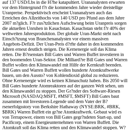
auf 137 USD/Lbs in die H?he katapultiert. Urananalysten erwarten
vor dem Hintergrund f?r die kommenden Jahre wieder dreistellige
Uranpreise. Perspektivisch erscheint Urananalysen auch das
Erreichen des Allzeithochs von 140 USD pro Pfund aus dem Jahre
2007 m?glich. F?r zus?tzlichen Aufschwung beim Uranpreis sorgen
die aktuellen Unruhen in Kasachstan. Kasachstan steht f?r 40% der
weltweiten Jahresproduktion. Der globale Uran-Markt steht nach
Einsch?tzung von Branchenanalysten vor einem massiven
Angebots-Defizit. Der Uran-Preis d?rfte daher in den kommenden
Jahren erneut deutlich steigen. Die Kernenergie soll das Klima
retten. Die B?rsenstars Bill Gates und Warren Buffet investieren in
den boomenden Uran-Sektor. Die Milliard?re Bill Gates und Warren
Buffet wollen den Klimawandel mit Hilfe der Kernkraft beenden.
Bill Gates und Warren Buffett wollen hunderte Atomkraftwerke
bauen, um den Aussto? von Kohlendioxid global zu reduzieren.
Ohne Kernenergie wird es keinen Klimaschutz haben. Bis 2050 will
Bill Gates hunderte Atomreaktoren auf der ganzen Welt sehen, um
den Klimawandel zu stoppen. Der Gr?nder des Software-Riesen
Microsoft (NASDAQ:MSFT, #MSFT, $MSFT) Bill Gates baut
zusammen mit Investoren-Legende und dem Vater der B?
rsenerfolgsstory von Berkshire Hathaway (NYSE:BRK, #BRK,
$BRK) Warren Buffett ein gr?ne Atomkraftwerk. Gebaut wird es
von Terrapower, einem von Bill Gates gegr?ndeten Start-up, und
Pacificorp, einem Energieunternehmen von Warren Buffett. Die
Atomkraft soll das Klima retten und den Klimawandel stoppen. W?