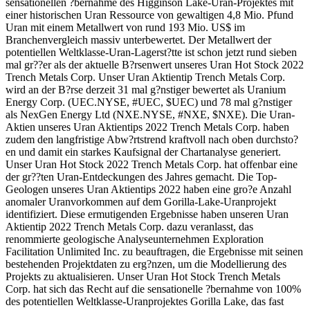
sensationellen ?bernahme des Higginson Lake-Uran-Projektes mit
einer historischen Uran Ressource von gewaltigen 4,8 Mio. Pfund
Uran mit einem Metallwert von rund 193 Mio. US$ im
Branchenvergleich massiv unterbewertet. Der Metallwert der
potentiellen Weltklasse-Uran-Lagerst?tte ist schon jetzt rund sieben
mal gr??er als der aktuelle B?rsenwert unseres Uran Hot Stock 2022
Trench Metals Corp. Unser Uran Aktientip Trench Metals Corp.
wird an der B?rse derzeit 31 mal g?nstiger bewertet als Uranium
Energy Corp. (UEC.NYSE, #UEC, $UEC) und 78 mal g?nstiger
als NexGen Energy Ltd (NXE.NYSE, #NXE, $NXE). Die Uran-
Aktien unseres Uran Aktientips 2022 Trench Metals Corp. haben
zudem den langfristige Abw?rtstrend kraftvoll nach oben durchsto?
en und damit ein starkes Kaufsignal der Chartanalyse generiert.
Unser Uran Hot Stock 2022 Trench Metals Corp. hat offenbar eine
der gr??ten Uran-Entdeckungen des Jahres gemacht. Die Top-
Geologen unseres Uran Aktientips 2022 haben eine gro?e Anzahl
anomaler Uranvorkommen auf dem Gorilla-Lake-Uranprojekt
identifiziert. Diese ermutigenden Ergebnisse haben unseren Uran
Aktientip 2022 Trench Metals Corp. dazu veranlasst, das
renommierte geologische Analyseunternehmen Exploration
Facilitation Unlimited Inc. zu beauftragen, die Ergebnisse mit seinen
bestehenden Projektdaten zu erg?nzen, um die Modellierung des
Projekts zu aktualisieren. Unser Uran Hot Stock Trench Metals
Corp. hat sich das Recht auf die sensationelle ?bernahme von 100%
des potentiellen Weltklasse-Uranprojektes Gorilla Lake, das fast