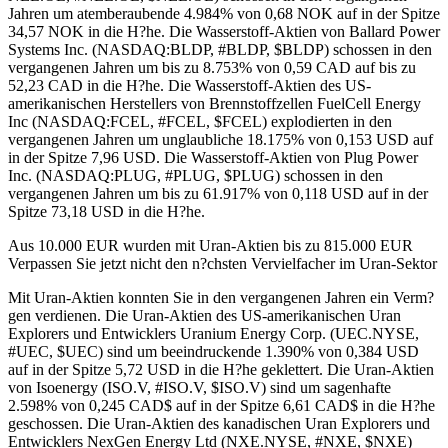
Jahren um atemberaubende 4.984% von 0,68 NOK auf in der Spitze
34,57 NOK in die H?he. Die Wasserstoff-Aktien von Ballard Power
Systems Inc. (NASDAQ:BLDP, #BLDP, $BLDP) schossen in den
vergangenen Jahren um bis zu 8.753% von 0,59 CAD auf bis zu
52,23 CAD in die H?he. Die Wasserstoff-Aktien des US-
amerikanischen Herstellers von Brennstoffzellen FuelCell Energy
Inc (NASDAQ:FCEL, #FCEL, $FCEL) explodierten in den
vergangenen Jahren um unglaubliche 18.175% von 0,153 USD auf
in der Spitze 7,96 USD. Die Wasserstoff-Aktien von Plug Power
Inc. (NASDAQ:PLUG, #PLUG, $PLUG) schossen in den
vergangenen Jahren um bis zu 61.917% von 0,118 USD auf in der
Spitze 73,18 USD in die H?he.
Aus 10.000 EUR wurden mit Uran-Aktien bis zu 815.000 EUR
Verpassen Sie jetzt nicht den n?chsten Vervielfacher im Uran-Sektor
Mit Uran-Aktien konnten Sie in den vergangenen Jahren ein Verm?
gen verdienen. Die Uran-Aktien des US-amerikanischen Uran
Explorers und Entwicklers Uranium Energy Corp. (UEC.NYSE,
#UEC, $UEC) sind um beeindruckende 1.390% von 0,384 USD
auf in der Spitze 5,72 USD in die H?he geklettert. Die Uran-Aktien
von Isoenergy (ISO.V, #ISO.V, $ISO.V) sind um sagenhafte
2.598% von 0,245 CAD$ auf in der Spitze 6,61 CAD$ in die H?he
geschossen. Die Uran-Aktien des kanadischen Uran Explorers und
Entwicklers NexGen Energy Ltd (NXE.NYSE, #NXE, $NXE)