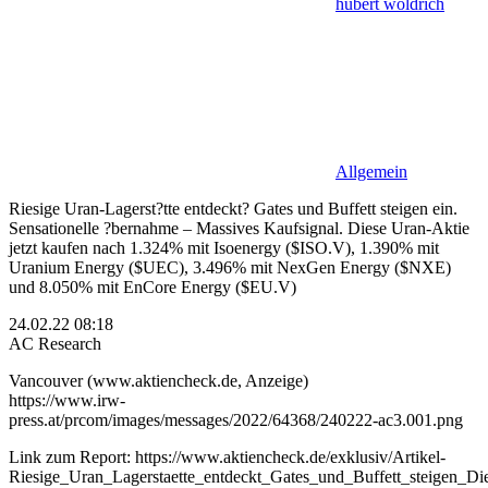
hubert woldrich
Allgemein
Riesige Uran-Lagerst?tte entdeckt? Gates und Buffett steigen ein.
Sensationelle ?bernahme – Massives Kaufsignal. Diese Uran-Aktie
jetzt kaufen nach 1.324% mit Isoenergy ($ISO.V), 1.390% mit
Uranium Energy ($UEC), 3.496% mit NexGen Energy ($NXE)
und 8.050% mit EnCore Energy ($EU.V)
24.02.22 08:18
AC Research
Vancouver (www.aktiencheck.de, Anzeige)
https://www.irw-
press.at/prcom/images/messages/2022/64368/240222-ac3.001.png
Link zum Report: https://www.aktiencheck.de/exklusiv/Artikel-
Riesige_Uran_Lagerstaette_entdeckt_Gates_und_Buffett_steigen_