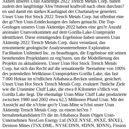
Aktien unseres Uran Aktientips 2022 Trench Metals Corp. haben
zudem den langfristige Abw?rtstrend kraftvoll nach oben durchsto?
en und damit ein starkes Kaufsignal der Chartanalyse generiert.
Unser Uran Hot Stock 2022 Trench Metals Corp. hat offenbar eine
der gr??ten Uran-Entdeckungen des Jahres gemacht. Die Top-
Geologen unseres Uran Aktientips 2022 haben eine gro?e Anzahl
anomaler Uranvorkommen auf dem Gorilla-Lake-Uranprojekt
identifiziert. Diese ermutigenden Ergebnisse haben unseren Uran
Aktientip 2022 Trench Metals Corp. dazu veranlasst, das
renommierte geologische Analyseunternehmen Exploration
Facilitation Unlimited Inc. zu beauftragen, die Ergebnisse mit seinen
bestehenden Projektdaten zu erg?nzen, um die Modellierung des
Projekts zu aktualisieren. Unser Uran Hot Stock Trench Metals
Corp. hat sich das Recht auf die sensationelle ?bernahme von 100%
des potentiellen Weltklasse-Uranprojektes Gorilla Lake, das fast
7.000 Hektar im n?rdlichen Athabasca-Becken umfasst, gesichert.
Unser Uran Hot Stock Trench Metals Corp. evaluiert ?hnliche Ziele
wie die Uranmine Cluff Lake, die etwa 8 Kilometer s?dlich von
Gorilla Lake liegt. Die ehemalige Uran-Mine Cluff Lake produzierte
zwischen 1980 und 2002 etwa 62,5 Millionen Pfund Uran. Mit der
Aussicht auf die n?chste gro?e Uran-Mine w?chst unser Uran
Aktientip Trench Metals Corp. zu einem hei?en ?
bernahmekandidaten f?r die im Athabasca Basin t?tigen Uran-
Unternehmen NexGen Energy Ltd (NXE.NYSE, #NXE, $NXE),
Denison Mines (TSX:DML, NYSE:DNN, #DNN, $DNN), Fission