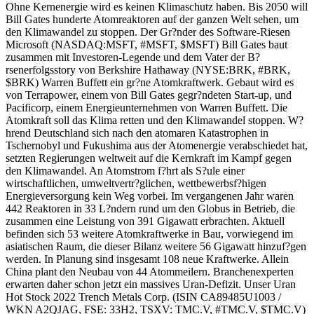
Ohne Kernenergie wird es keinen Klimaschutz haben. Bis 2050 will
Bill Gates hunderte Atomreaktoren auf der ganzen Welt sehen, um
den Klimawandel zu stoppen. Der Gr?nder des Software-Riesen
Microsoft (NASDAQ:MSFT, #MSFT, $MSFT) Bill Gates baut
zusammen mit Investoren-Legende und dem Vater der B?
rsenerfolgsstory von Berkshire Hathaway (NYSE:BRK, #BRK,
$BRK) Warren Buffett ein gr?ne Atomkraftwerk. Gebaut wird es
von Terrapower, einem von Bill Gates gegr?ndeten Start-up, und
Pacificorp, einem Energieunternehmen von Warren Buffett. Die
Atomkraft soll das Klima retten und den Klimawandel stoppen. W?
hrend Deutschland sich nach den atomaren Katastrophen in
Tschernobyl und Fukushima aus der Atomenergie verabschiedet hat,
setzten Regierungen weltweit auf die Kernkraft im Kampf gegen
den Klimawandel. An Atomstrom f?hrt als S?ule einer
wirtschaftlichen, umweltvertr?glichen, wettbewerbsf?higen
Energieversorgung kein Weg vorbei. Im vergangenen Jahr waren
442 Reaktoren in 33 L?ndern rund um den Globus in Betrieb, die
zusammen eine Leistung von 391 Gigawatt erbrachten. Aktuell
befinden sich 53 weitere Atomkraftwerke in Bau, vorwiegend im
asiatischen Raum, die dieser Bilanz weitere 56 Gigawatt hinzuf?gen
werden. In Planung sind insgesamt 108 neue Kraftwerke. Allein
China plant den Neubau von 44 Atommeilern. Branchenexperten
erwarten daher schon jetzt ein massives Uran-Defizit. Unser Uran
Hot Stock 2022 Trench Metals Corp. (ISIN CA89485U1003 /
WKN A2QJAG, FSE: 33H2, TSXV: TMC.V, #TMC.V, $TMC.V)