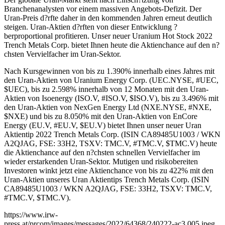
Branchenanalysten vor einem massiven Angebots-Defizit. Der
Uran-Preis d?rfte daher in den kommenden Jahren erneut deutlich
steigen. Uran-Aktien d?rften von dieser Entwicklung ?
berproportional profitieren. Unser neuer Uranium Hot Stock 2022
Trench Metals Corp. bietet Ihnen heute die Aktienchance auf den n?
chsten Vervielfacher im Uran-Sektor.
Nach Kursgewinnen von bis zu 1.390% innerhalb eines Jahres mit
den Uran-Aktien von Uranium Energy Corp. (UEC.NYSE, #UEC,
$UEC), bis zu 2.598% innerhalb von 12 Monaten mit den Uran-
Aktien von Isoenergy (ISO.V, #ISO.V, $ISO.V), bis zu 3.496% mit
den Uran-Aktien von NexGen Energy Ltd (NXE.NYSE, #NXE,
$NXE) und bis zu 8.050% mit den Uran-Aktien von EnCore
Energy (EU.V, #EU.V, $EU.V) bietet Ihnen unser neuer Uran
Aktientip 2022 Trench Metals Corp. (ISIN CA89485U1003 / WKN
A2QJAG, FSE: 33H2, TSXV: TMC.V, #TMC.V, $TMC.V) heute
die Aktienchance auf den n?chsten schnellen Vervielfacher im
wieder erstarkenden Uran-Sektor. Mutigen und risikobereiten
Investoren winkt jetzt eine Aktienchance von bis zu 422% mit den
Uran-Aktien unseres Uran Aktientips Trench Metals Corp. (ISIN
CA89485U1003 / WKN A2QJAG, FSE: 33H2, TSXV: TMC.V,
#TMC.V, $TMC.V).
https://www.irw-
press.at/prcom/images/messages/2022/64368/240222-ac3.005.jpeg