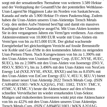
sorgt mit der sensationellen ?bernahme von weiteren 3.589 Hektar
und der Verdopplung der Gesamtfl?che der potentiellen Weltklasse-
Uran-Lagerst?tte Higginson Lake im Norden von Saskatchewan,
Kanada auf mehr als 5.900 Hektar f?r einen Paukenschlag. Zudem
haben die Uran-Aktien unseres Uran-Aktientips Trench Metals
Corp. den steilen Aufw?rtstrend best?tigt und damit ein massives
Kaufsignal der Chartanalyse ausgel?st. Mit Uran-Aktien konnten
Sie in den vergangenen Jahren ein Verm?gen verdienen. Aus einem
Aktieninvestment von 10.000 EUR wurde mit Uran-Aktien ein
Verm?gen von bis zu 815.000 EUR. Der global wachsende
Energiebedarf bei gleichzeitigem Verzicht auf fossile Brennstoffe
wie Kohle und Gas d?rfte in den kommenden Jahren zu steigenden
Uran-Preisen f?hren. Nach Kursgewinnen von bis zu 1.390% mit
den Uran-Aktien von Uranium Energy Corp. (UEC.NYSE, #UEC,
$UEC), bis zu 2.598% mit den Uran-Aktien von Isoenergy (ISO.V,
#ISO.V, $ISO.V), bis zu 3.496% mit den Uran-Aktien von NexGen
Energy Ltd (NXE.NYSE, #NXE, $NXE) und bis zu 8.050% mit
den Uran-Aktien von EnCore Energy (EU.V, #EU.V, $EU.V) bietet
Ihnen unser neuer Uran Aktientip 2022 Trench Metals Corp. (ISIN
CA89485U1003 / WKN A2QJAG, FSE: 33H2, TSXV: TMC.V,
#TMC.V, $TMC.V) heute die Aktienchance auf den n?chsten
schnellen Vervielfacher im wieder erstarkenden Uran-Sektor.
Mutigen und risikobereiten Investoren winkt jetzt eine Aktienchance
von bis zu 422% mit den Uran-Aktien unseres Uran Aktientips
Trench Metals Corp. (ISIN CA89485U1003 / WKN A2QJAG,