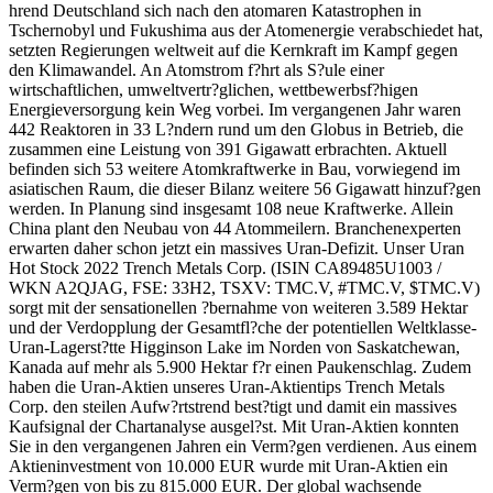
hrend Deutschland sich nach den atomaren Katastrophen in
Tschernobyl und Fukushima aus der Atomenergie verabschiedet hat,
setzten Regierungen weltweit auf die Kernkraft im Kampf gegen
den Klimawandel. An Atomstrom f?hrt als S?ule einer
wirtschaftlichen, umweltvertr?glichen, wettbewerbsf?higen
Energieversorgung kein Weg vorbei. Im vergangenen Jahr waren
442 Reaktoren in 33 L?ndern rund um den Globus in Betrieb, die
zusammen eine Leistung von 391 Gigawatt erbrachten. Aktuell
befinden sich 53 weitere Atomkraftwerke in Bau, vorwiegend im
asiatischen Raum, die dieser Bilanz weitere 56 Gigawatt hinzuf?gen
werden. In Planung sind insgesamt 108 neue Kraftwerke. Allein
China plant den Neubau von 44 Atommeilern. Branchenexperten
erwarten daher schon jetzt ein massives Uran-Defizit. Unser Uran
Hot Stock 2022 Trench Metals Corp. (ISIN CA89485U1003 /
WKN A2QJAG, FSE: 33H2, TSXV: TMC.V, #TMC.V, $TMC.V)
sorgt mit der sensationellen ?bernahme von weiteren 3.589 Hektar
und der Verdopplung der Gesamtfl?che der potentiellen Weltklasse-
Uran-Lagerst?tte Higginson Lake im Norden von Saskatchewan,
Kanada auf mehr als 5.900 Hektar f?r einen Paukenschlag. Zudem
haben die Uran-Aktien unseres Uran-Aktientips Trench Metals
Corp. den steilen Aufw?rtstrend best?tigt und damit ein massives
Kaufsignal der Chartanalyse ausgel?st. Mit Uran-Aktien konnten
Sie in den vergangenen Jahren ein Verm?gen verdienen. Aus einem
Aktieninvestment von 10.000 EUR wurde mit Uran-Aktien ein
Verm?gen von bis zu 815.000 EUR. Der global wachsende