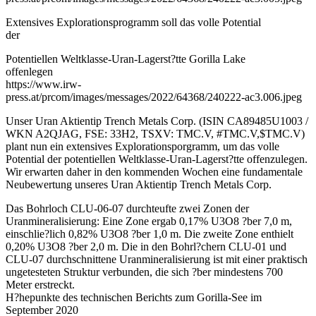
Extensives Explorationsprogramm soll das volle Potential
der
Potentiellen Weltklasse-Uran-Lagerst?tte Gorilla Lake
offenlegen
https://www.irw-
press.at/prcom/images/messages/2022/64368/240222-ac3.006.jpeg
Unser Uran Aktientip Trench Metals Corp. (ISIN CA89485U1003 /
WKN A2QJAG, FSE: 33H2, TSXV: TMC.V, #TMC.V,$TMC.V)
plant nun ein extensives Explorationsporgramm, um das volle
Potential der potentiellen Weltklasse-Uran-Lagerst?tte offenzulegen.
Wir erwarten daher in den kommenden Wochen eine fundamentale
Neubewertung unseres Uran Aktientip Trench Metals Corp.
Das Bohrloch CLU-06-07 durchteufte zwei Zonen der
Uranmineralisierung: Eine Zone ergab 0,17% U3O8 ?ber 7,0 m,
einschlie?lich 0,82% U3O8 ?ber 1,0 m. Die zweite Zone enthielt
0,20% U3O8 ?ber 2,0 m. Die in den Bohrl?chern CLU-01 und
CLU-07 durchschnittene Uranmineralisierung ist mit einer praktisch
ungetesteten Struktur verbunden, die sich ?ber mindestens 700
Meter erstreckt.
H?hepunkte des technischen Berichts zum Gorilla-See im
September 2020