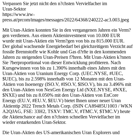
Verpassen Sie jetzt nicht den n?chsten Vervielfacher im
Uran-Sektor
https://www.irw-
press.at/prcom/images/messages/2022/64368/240222-ac3.003.jpeg
Mit Uran-Aktien konnten Sie in den vergangenen Jahren ein Verm?
gen verdienen. Aus einem Aktieninvestment von 10.000 EUR
wurde mit Uran-Aktien ein Verm?gen von bis zu 815.000 EUR.
Der global wachsende Energiebedarf bei gleichzeitigem Verzicht auf
fossile Brennstoffe wie Kohle und Gas d?rfte in den kommenden
Jahren zu steigenden Uran-Preisen f?hren. Mit Uran-Aktien k?nnen
Sie ?berproportional von dieser Entwicklung profitieren. Nach
Kursgewinnen von bis zu 1.390% innerhalb eines Jahres mit den
Uran-Aktien von Uranium Energy Corp. (UEC.NYSE, #UEC,
$UEC), bis zu 2.598% innerhalb von 12 Monaten mit den Uran-
Aktien von Isoenergy (ISO.V, #ISO.V, $ISO.V), bis zu 3.496% mit
den Uran-Aktien von NexGen Energy Ltd (NXE.NYSE, #NXE,
$NXE) und bis zu 8.050% mit den Uran-Aktien von EnCore
Energy (EU.V, #EU.V, $EU.V) bietet Ihnen unser neuer Uran
Aktientip 2022 Trench Metals Corp. (ISIN CA89485U1003 / WKN
A2QJAG, FSE: 33H2, TSXV: TMC.V, #TMC.V, $TMC.V) heute
die Aktienchance auf den n?chsten schnellen Vervielfacher im
wieder erstarkenden Uran-Sektor.
Die Uran-Aktien des US-amerikanischen Uran Explorers und