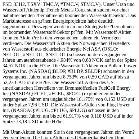
FSE: 33H2, TSXV: TMC.V, #TMC.V, $TMC.V). Unser Uran und
Wasserstoff Aktientip Trench Metals Corp. steht zudem vor einer
bahnbrechenden ?bernahme im boomenden Wasserstoff-Sektor. Das
Marktinteresse an gr?nen Energieprojekten habe deutlich
zugenommen. Deswegen werde man nun Strategische ?bernahmen
im boomenden Wasserstoff-Sektor pr?fen. Mit Wasserstoff-Aktien
konnten Aktion?re in den vergangenen Jahren ein Verm?gen
verdienen. Die Wasserstoff-Aktien des Norwegischen Herstellers
von Wasserstoff aus elektrischer Energie Nel ASA (OSLO:
NEL.OL, #NEL.OL, $NEL.OL) schossen in den vergangenen
Jahren um atemberaubende 4.984% von 0,68 NOK auf in der Spitze
34,57 NOK in die H?he. Die Wasserstoff-Aktien von Ballard Power
Systems Inc. (NASDAQ:BLDP, #BLDP, $BLDP) schossen in den
vergangenen Jahren um bis zu 8.753% von 0,59 CAD auf bis zu
52,23 CAD in die H?he. Die Wasserstoff-Aktien des US-
amerikanischen Herstellers von Brennstoffzellen FuelCell Energy
Inc (NASDAQ:FCEL, #FCEL, $FCEL) explodierten in den
vergangenen Jahren um unglaubliche 18.175% von 0,153 USD auf
in der Spitze 7,96 USD. Die Wasserstoff-Aktien von Plug Power
Inc. (NASDAQ:PLUG, #PLUG, $PLUG) schossen in den
vergangenen Jahren um bis zu 61.917% von 0,118 USD auf in der
Spitze 73,18 USD in die H?he.
Mit Uran-Aktien konnten Sie in den vergangenen Jahren ein Verm?
gen verdienen. Die Uran-Aktien des US-amerikanischen Uran