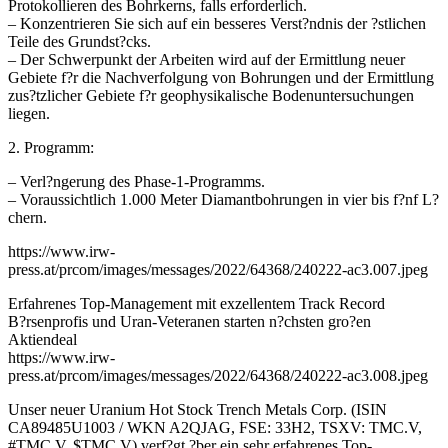
Protokollieren des Bohrkerns, falls erforderlich.
– Konzentrieren Sie sich auf ein besseres Verst?ndnis der ?stlichen
Teile des Grundst?cks.
– Der Schwerpunkt der Arbeiten wird auf der Ermittlung neuer
Gebiete f?r die Nachverfolgung von Bohrungen und der Ermittlung
zus?tzlicher Gebiete f?r geophysikalische Bodenuntersuchungen
liegen.
2. Programm:
– Verl?ngerung des Phase-1-Programms.
– Voraussichtlich 1.000 Meter Diamantbohrungen in vier bis f?nf L?
chern.
https://www.irw-
press.at/prcom/images/messages/2022/64368/240222-ac3.007.jpeg
Erfahrenes Top-Management mit exzellentem Track Record
B?rsenprofis und Uran-Veteranen starten n?chsten gro?en
Aktiendeal
https://www.irw-
press.at/prcom/images/messages/2022/64368/240222-ac3.008.jpeg
Unser neuer Uranium Hot Stock Trench Metals Corp. (ISIN
CA89485U1003 / WKN A2QJAG, FSE: 33H2, TSXV: TMC.V,
#TMC.V, $TMC.V) verf?gt ?ber ein sehr erfahrenes Top-