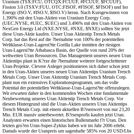
Uranium (TSX:FCU, OTCQX:FCUUF, #FCUUF, $FCUUF),
Fission 3.0 (TSXV:FUU, OTC:FISOF, #FISOF, $FISOF) und Iso
Energy (ISO.V, #ISO.V, $ISO.V) heran. Nach Kursgewinnen von
1.390% mit den Uran-Aktien von Uranium Energy Corp.
(UEC.NYSE, #UEC, $UEC) und 3.496% mit den Uran-Aktien von
NexGen Energy Ltd (NXE.NYSE, #NXE, $NXE) sollten Sie jetzt
diese Uran-Aktie kaufen. Unser Uran Aktientip Trench Metals
Corp. hat das Rest auf die ?bernahme von 100% der potentiellen
Weltklasse-Uran-Lagerst?tte Gorilla Lake inmitten der riesigen
Uran-Lagerst?tte Athabasca Basin, der Quelle von rund 20% der
weltweiten Uran Ressourcen. Das Management unseres neuen Uran
Aktientips plant in K?rze die ?bernahme weiterer fortgeschrittener
Uran-Projekte. Clevere Anleger positionieren sich daher schon jetzt
in den Uran-Aktien unseres neuen Uran Aktientips Uranium Trench
Metals Corp. Unser Uran Aktientip Uranium Trench Metals Corp.
plant nun ein extensives Explorationsprogramm, um das volle
Potential der potentiellen Weltklasse-Uran-Lagerst?tte offenzulegen.
Wir erwarten daher in den kommenden Wochen eine fundamentale
Neubewertung unseres Uran Aktientip Trench Metals Corp. Vor
diesem Hintergrund sind die Uran-Aktien unseres Uran Aktientips
Trench Metals Corp. mit einem aktuellen B?rsenwert von nur 23,20
Mio. EUR massiv unterbewertet. B?rsenprofis kaufen jetzt Uran.
Analysten erwarten einen historischen Bullenmarkt f?r Uran. Den
letzten gro?en Uran-Super-Zyklus haben wir im Jahr 2006 erlebt.
Damals wurde der Uranpreis um sagenhafte 585% von 20 USD/Lbs