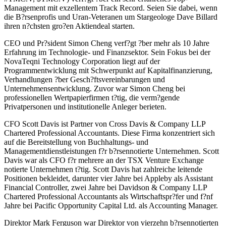
Management mit exzellentem Track Record. Seien Sie dabei, wenn
die B?rsenprofis und Uran-Veteranen um Stargeologe Dave Billard
ihren n?chsten gro?en Aktiendeal starten.
CEO und Pr?sident Simon Cheng verf?gt ?ber mehr als 10 Jahre
Erfahrung im Technologie- und Finanzsektor. Sein Fokus bei der
NovaTeqni Technology Corporation liegt auf der
Programmentwicklung mit Schwerpunkt auf Kapitalfinanzierung,
Verhandlungen ?ber Gesch?ftsvereinbarungen und
Unternehmensentwicklung. Zuvor war Simon Cheng bei
professionellen Wertpapierfirmen t?tig, die verm?gende
Privatpersonen und institutionelle Anleger berieten.
CFO Scott Davis ist Partner von Cross Davis & Company LLP
Chartered Professional Accountants. Diese Firma konzentriert sich
auf die Bereitstellung von Buchhaltungs- und
Managementdienstleistungen f?r b?rsennotierte Unternehmen. Scott
Davis war als CFO f?r mehrere an der TSX Venture Exchange
notierte Unternehmen t?tig. Scott Davis hat zahlreiche leitende
Positionen bekleidet, darunter vier Jahre bei Appleby als Assistant
Financial Controller, zwei Jahre bei Davidson & Company LLP
Chartered Professional Accountants als Wirtschaftspr?fer und f?nf
Jahre bei Pacific Opportunity Capital Ltd. als Accounting Manager.
Direktor Mark Ferguson war Direktor von vierzehn b?rsennotierten