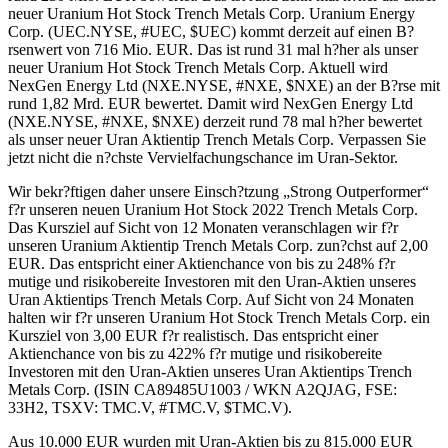
neuer Uranium Hot Stock Trench Metals Corp. Uranium Energy
Corp. (UEC.NYSE, #UEC, $UEC) kommt derzeit auf einen B?
rsenwert von 716 Mio. EUR. Das ist rund 31 mal h?her als unser
neuer Uranium Hot Stock Trench Metals Corp. Aktuell wird
NexGen Energy Ltd (NXE.NYSE, #NXE, $NXE) an der B?rse mit
rund 1,82 Mrd. EUR bewertet. Damit wird NexGen Energy Ltd
(NXE.NYSE, #NXE, $NXE) derzeit rund 78 mal h?her bewertet
als unser neuer Uran Aktientip Trench Metals Corp. Verpassen Sie
jetzt nicht die n?chste Vervielfachungschance im Uran-Sektor.
Wir bekr?ftigen daher unsere Einsch?tzung „Strong Outperformer“
f?r unseren neuen Uranium Hot Stock 2022 Trench Metals Corp.
Das Kursziel auf Sicht von 12 Monaten veranschlagen wir f?r
unseren Uranium Aktientip Trench Metals Corp. zun?chst auf 2,00
EUR. Das entspricht einer Aktienchance von bis zu 248% f?r
mutige und risikobereite Investoren mit den Uran-Aktien unseres
Uran Aktientips Trench Metals Corp. Auf Sicht von 24 Monaten
halten wir f?r unseren Uranium Hot Stock Trench Metals Corp. ein
Kursziel von 3,00 EUR f?r realistisch. Das entspricht einer
Aktienchance von bis zu 422% f?r mutige und risikobereite
Investoren mit den Uran-Aktien unseres Uran Aktientips Trench
Metals Corp. (ISIN CA89485U1003 / WKN A2QJAG, FSE:
33H2, TSXV: TMC.V, #TMC.V, $TMC.V).
Aus 10.000 EUR wurden mit Uran-Aktien bis zu 815.000 EUR