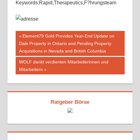
Keywords:Rapid,Therapeutics,F?hrungsteam
Beitragsnavigation
Vorheriger
Element79 Gold Provides Year-End Update on
Beitrag:
Dale Property in Ontario and Pending Property
Acquisitions in Nevada and British Columbia
Nächster
WOLF dankt verdienten Mitarbeiterinnen und
Beitrag:
Mitarbeitern
Ratgeber Börse