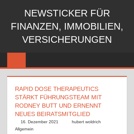
Zum
NEWSTICKER FÜR
Inhalt
springen
FINANZEN, IMMOBILIEN,
VERSICHERUNGEN
RAPID DOSE THERAPEUTICS
STÄRKT FÜHRUNGSTEAM MIT
RODNEY BUTT UND ERNENNT
NEUES BEIRATSMITGLIED
16. Dezember 2021
hubert woldrich
Allgemein