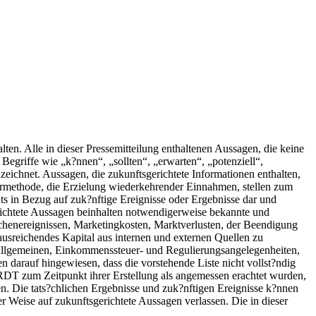
ten. Alle in dieser Pressemitteilung enthaltenen Aussagen, die keine
Begriffe wie „k?nnen“, „sollten“, „erwarten“, „potenziell“,
eichnet. Aussagen, die zukunftsgerichtete Informationen enthalten,
ermethode, die Erzielung wiederkehrender Einnahmen, stellen zum
 in Bezug auf zuk?nftige Ereignisse oder Ergebnisse dar und
ichtete Aussagen beinhalten notwendigerweise bekannte und
chenereignissen, Marketingkosten, Marktverlusten, der Beendigung
sreichendes Kapital aus internen und externen Quellen zu
 Allgemeinen, Einkommenssteuer- und Regulierungsangelegenheiten,
darauf hingewiesen, dass die vorstehende Liste nicht vollst?ndig
n RDT zum Zeitpunkt ihrer Erstellung als angemessen erachtet wurden,
den. Die tats?chlichen Ergebnisse und zuk?nftigen Ereignisse k?nnen
r Weise auf zukunftsgerichtete Aussagen verlassen. Die in dieser