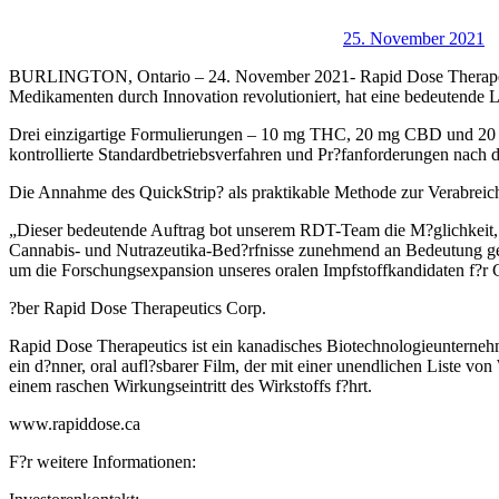
25. November 2021
BURLINGTON, Ontario – 24. November 2021- Rapid Dose Therapeuti
Medikamenten durch Innovation revolutioniert, hat eine bedeutende 
Drei einzigartige Formulierungen – 10 mg THC, 20 mg CBD und 20 
kontrollierte Standardbetriebsverfahren und Pr?fanforderungen nach 
Die Annahme des QuickStrip? als praktikable Methode zur Verabreic
„Dieser bedeutende Auftrag bot unserem RDT-Team die M?glichkeit, un
Cannabis- und Nutrazeutika-Bed?rfnisse zunehmend an Bedeutung gew
um die Forschungsexpansion unseres oralen Impfstoffkandidaten f?r
?ber Rapid Dose Therapeutics Corp.
Rapid Dose Therapeutics ist ein kanadisches Biotechnologieunterneh
ein d?nner, oral aufl?sbarer Film, der mit einer unendlichen Liste vo
einem raschen Wirkungseintritt des Wirkstoffs f?hrt.
www.rapiddose.ca
F?r weitere Informationen: