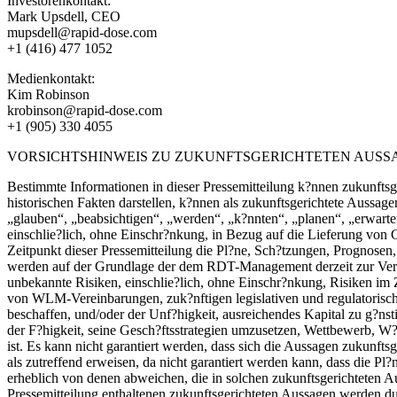
Investorenkontakt:
Mark Upsdell, CEO
mupsdell@rapid-dose.com
+1 (416) 477 1052
Medienkontakt:
Kim Robinson
krobinson@rapid-dose.com
+1 (905) 330 4055
VORSICHTSHINWEIS ZU ZUKUNFTSGERICHTETEN AUSS
Bestimmte Informationen in dieser Pressemitteilung k?nnen zukunftsge
historischen Fakten darstellen, k?nnen als zukunftsgerichtete Aussag
„glauben“, „beabsichtigen“, „werden“, „k?nnten“, „planen“, „erwarte
einschlie?lich, ohne Einschr?nkung, in Bezug auf die Lieferung von
Zeitpunkt dieser Pressemitteilung die Pl?ne, Sch?tzungen, Prognose
werden auf der Grundlage der dem RDT-Management derzeit zur Verf
unbekannte Risiken, einschlie?lich, ohne Einschr?nkung, Risiken im
von WLM-Vereinbarungen, zuk?nftigen legislativen und regulatorisc
beschaffen, und/oder der Unf?higkeit, ausreichendes Kapital zu g?
der F?higkeit, seine Gesch?ftsstrategien umzusetzen, Wettbewerb, W
ist. Es kann nicht garantiert werden, dass sich die Aussagen zukunft
als zutreffend erweisen, da nicht garantiert werden kann, dass die P
erheblich von denen abweichen, die in solchen zukunftsgerichteten Au
Pressemitteilung enthaltenen zukunftsgerichteten Aussagen werden d