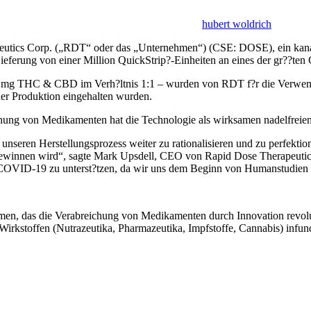
hubert woldrich
cs Corp. („RDT“ oder das „Unternehmen“) (CSE: DOSE), ein kanadi
Lieferung von einer Million QuickStrip?-Einheiten an eines der gr??t
mg THC & CBD im Verh?ltnis 1:1 – wurden von RDT f?r die Verwendun
der Produktion eingehalten wurden.
hung von Medikamenten hat die Technologie als wirksamen nadelfreien 
seren Herstellungsprozess weiter zu rationalisieren und zu perfektio
innen wird“, sagte Mark Upsdell, CEO von Rapid Dose Therapeutics. „
 COVID-19 zu unterst?tzen, da wir uns dem Beginn von Humanstudien 
men, das die Verabreichung von Medikamenten durch Innovation revolu
n Wirkstoffen (Nutrazeutika, Pharmazeutika, Impfstoffe, Cannabis) infun