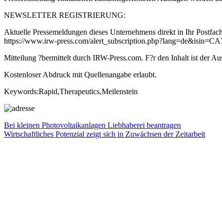
NEWSLETTER REGISTRIERUNG:
Aktuelle Pressemeldungen dieses Unternehmens direkt in Ihr Postfach
https://www.irw-press.com/alert_subscription.php?lang=de&isin=
Mitteilung ?bermittelt durch IRW-Press.com. F?r den Inhalt ist der Au
Kostenloser Abdruck mit Quellenangabe erlaubt.
Keywords:Rapid,Therapeutics,Meilenstein
Beitragsnavigation
Vorheriger
Bei kleinen Photovoltaikanlagen Liebhaberei beantragen
Beitrag:
Nächster
Wirtschaftliches Potenzial zeigt sich in Zuwächsen der Zeitarbeit
Beitrag: