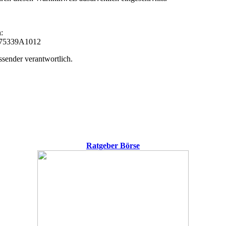
:
CA75339A1012
ssender verantwortlich.
Ratgeber Börse