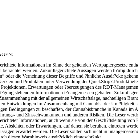
AGEN:
richtete Informationen im Sinne der geltenden Wertpapiergesetze enthal
en betrachtet werden. Zukunftsgerichtete Aussagen werden h?ufig durch 
n“ oder die Verneinung dieser Begriffe und ?hnliche Ausdr?cke gekennz
 Ger?ten und Produkten unter Verwendung der QuickStrip?-Produktlief
n, Projektionen, Erwartungen oder ?berzeugungen des RDT-Managements
?gung stehenden Informationen f?r angemessen gehalten. Zukunftsger
 Zusammenhang mit der allgemeinen Wirtschaftslage, nachteiligen Bran
hen Entwicklungen im Zusammenhang mit Cannabis, der Unf?higkeit, au
nstigen Bedingungen zu beschaffen, der Cannabisbranche in Kanada im
?hrungs- und Zinsschwankungen und anderen Risiken. Die Leser werden 
sgerichteter Informationen, auch wenn sie von der Gesch?ftsleitung vo
l?ne, Absichten oder Erwartungen, auf denen sie beruhen, eintreten wer
ssagen erwartet werden. Die Leser sollten sich nicht in unangemessene
urch diesen Warnhinweis ausdr?cklich eingeschr?nkt.