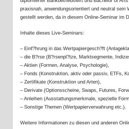
diplomierter Bankbetriebswirt und Bachelor of Art
praxisnah, anwendungsorientiert und neutral sein
gestellt werden, da in diesem Online-Seminar im Di
Inhalte dieses Live-Seminars:
– Einf?hrung in das Wertpapiergesch?ft (Anlagekla
– die B?rse (B?rsenpl?tze, Marktsegmente, Indizes
– Aktien (Formen, Analyse, Psychologie),
– Fonds (Konstruktion, aktiv oder passiv, ETFs, K
– Zertifikate (Konstruktion und Arten),
– Derivate (Optionsscheine, Swaps, Futures, Forw
– Anleihen (Ausstattungsmerkmale, spezielle Form
– Sonstige Themen (Wertpapierverwahrung etc.).
Weitere Informationen zu diesen und anderen Onli