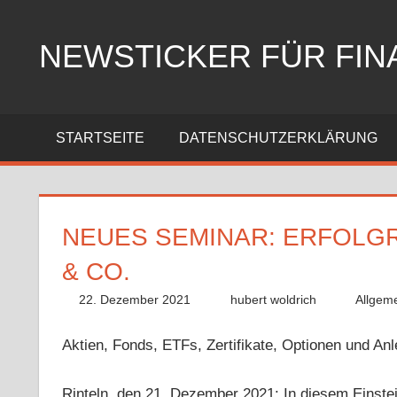
Zum
Inhalt
NEWSTICKER FÜR FIN
springen
STARTSEITE
DATENSCHUTZERKLÄRUNG
NEUES SEMINAR: ERFOLGR
& CO.
22. Dezember 2021
hubert woldrich
Allgem
Aktien, Fonds, ETFs, Zertifikate, Optionen und Anle
Rinteln, den 21. Dezember 2021: In diesem Einst