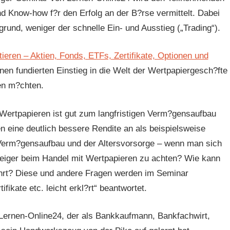
 Know-how f?r den Erfolg an der B?rse vermittelt. Dabei
grund, weniger der schnelle Ein- und Ausstieg („Trading“).
tieren – Aktien, Fonds, ETFs, Zertifikate, Optionen und
inen fundierten Einstieg in die Welt der Wertpapiergesch?fte
en m?chten.
Wertpapieren ist gut zum langfristigen Verm?gensaufbau
en eine deutlich bessere Rendite an als beispielsweise
Verm?gensaufbau und der Altersvorsorge – wenn man sich
teiger beim Handel mit Wertpapieren zu achten? Wie kann
hrt? Diese und andere Fragen werden im Seminar
fikate etc. leicht erkl?rt“ beantwortet.
 Lernen-Online24, der als Bankkaufmann, Bankfachwirt,