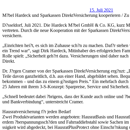
15. Juli 2021
M?bel Hardeck und Sparkassen DirektVersicherung kooperieren / Zu 
D?sseldorf, Juli 2021. Die Hardeck M?bel GmbH & Co. KG, kurz M?be
vertreten. Durch die neue Kooperation mit der Sparkassen DirektVersi
versichern.
„Einrichten hei?t, es sich im Zuhause sch?n zu machen. Daf?r stehe
ein Trend war“, sagt Dirk Hardeck, Mitinhaber des erfolgreichen Fam
Rolle spielt: „Sicherheit geh?rt dazu. Versicherungen sind daher nac
Direkt.
Dr. J?rgen Cramer von der Sparkassen DirektVersicherung erg?nzt: 
Teile davon ganzheitlich, d.h. aus einer Hand, abgebildet sehen. Be
bekommen – und das zu einem g?nstigen Preis.“ Ein mehrfach durch un
25 Jahren mit ihrem 3-S-Konzept: Sparpreise, Service und Sicherheit.
„Schnell bedeutet dabei ?brigens, dass der Kunde auch online und ?b
und Bankverbindung“, unterstreicht Cramer.
Hausratversicherung f?r jeden Bedarf
Zwei Produktvarianten werden angeboten: HausratBasis und HausratPl
erdem ?berspannungssch?den und Fahrraddiebstahl sowie Sachen im h
ssigkeit wird abgedeckt, bei HausratPlusProtect ohne Einschr?nkung 