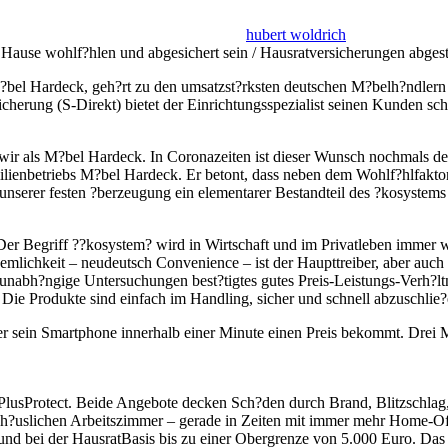
hubert woldrich
Hause wohlf?hlen und abgesichert sein / Hausratversicherungen abge
l Hardeck, geh?rt zu den umsatzst?rksten deutschen M?belh?ndlern un
cherung (S-Direkt) bietet der Einrichtungsspezialist seinen Kunden sc
n wir als M?bel Hardeck. In Coronazeiten ist dieser Wunsch nochmals d
ilienbetriebs M?bel Hardeck. Er betont, dass neben dem Wohlf?hlfakto
h unserer festen ?berzeugung ein elementarer Bestandteil des ?kosyste
„Der Begriff ??kosystem? wird in Wirtschaft und im Privatleben immer
quemlichkeit – neudeutsch Convenience – ist der Haupttreiber, aber au
abh?ngige Untersuchungen best?tigtes gutes Preis-Leistungs-Verh?ltnis
 Die Produkte sind einfach im Handling, sicher und schnell abzuschlie?
er sein Smartphone innerhalb einer Minute einen Preis bekommt. Drei 
usProtect. Beide Angebote decken Sch?den durch Brand, Blitzschlag, 
?uslichen Arbeitszimmer – gerade in Zeiten mit immer mehr Home-Offi
und bei der HausratBasis bis zu einer Obergrenze von 5.000 Euro. Das