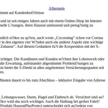
Allgemein
stimmt auf Kundenbed?rfnisse
d ist seit einigen Jahren auch mit einem Online-Shop im Internet
hnelle L?sungen, ihren Hausrat umfassend und preisg?nstig zu
eutlich st?rker zu sp?ren, auch wenn „Cocooning“ schon vor Corona
r in den eigenen vier W?nden auch ein anderer Aspekt eine wichtige
ms Zuhause“. Auf diesem Gedanken fu?t die Kooperation mit der S-
 wichtiger. Die Kundinnen und Kunden m?chten ihre Lebenswelt oder
ch die Erwartung, aufeinander abgestimmte Probleml?sungen zu
 bietet die S-Direkt in allen angebotenen Versicherungssparten seit
en.
Minuten dauert es bis zum Abschluss – inklusive Eingabe von Adresse
Leitungswasser, Sturm, Hagel und Einbruch ab. Versichert sind au?
ce wird das noch wichtiger. Auch die Haftung bei grober Fahrl?
 Produkt HausratPlusProtect unterscheidet sich au?erdem von