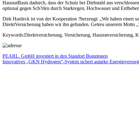
HausratBasis dadurch, dass der Schutz bei Diebstahl aus verschlosse
optional gegen Sch?den durch Starkregen, Hochwasser und Erdbeben ve
Dirk Hardeck ist von der Kooperation ?berzeugt: „Wir haben einen so
DirektVersicherung haben wir ihn gefunden. Getreu unserem Motto „
Keywords:Direktversicherung, Versicherung, Hausratversicherung, K
Beitragsnavigation
Vorheriger
PEARL. GmbH investiert in den Standort Buggingen
Beitrag:
Nächster
Innovatives „GKN Hydrogen“-System sichert autarke Energieversorgu
Beitrag: