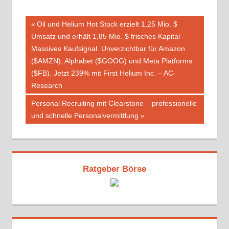
Beitragsnavigation
Vorheriger
Oil und Helium Hot Stock erzielt 1,25 Mio. $
Beitrag:
Umsatz und erhält 1,85 Mio. $ frisches Kapital –
Massives Kaufsignal. Unverzichtbar für Amazon
($AMZN), Alphabet ($GOOG) und Meta Platforms
($FB). Jetzt 239% mit First Helium Inc. – AC-
Research
Nächster
Personal Recruiting mit Clearstone – professionelle
Beitrag:
und schnelle Personalvermittlung
Ratgeber Börse