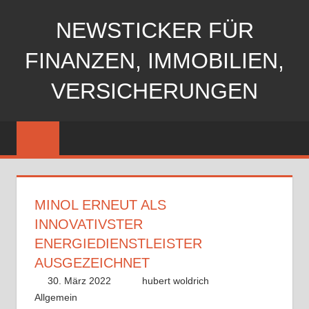
Zum
NEWSTICKER FÜR
Inhalt
springen
FINANZEN, IMMOBILIEN,
VERSICHERUNGEN
MINOL ERNEUT ALS
INNOVATIVSTER
ENERGIEDIENSTLEISTER
AUSGEZEICHNET
30. März 2022
hubert woldrich
Allgemein