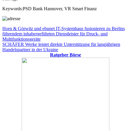
Keywords:PSD Bank Hannover, VR Smart Finanz
Beitragsnavigation
Vorheriger
Horn & Görwitz und ebunet IT-Systemhaus fusionieren zu Berlins
Beitrag:
führendem inhabergeführten Dienstleister für Druck- und
Multifunktionsgeräte
Nächster
SCHÄFER Werke leistet direkte Unterstützung für langjährigen
Beitrag:
Handelspartner in der Ukraine
Ratgeber Börse