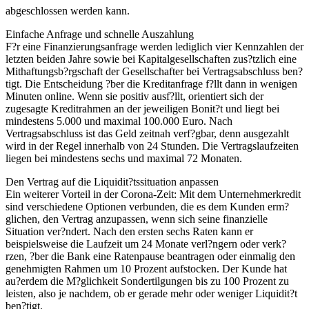
abgeschlossen werden kann.
Einfache Anfrage und schnelle Auszahlung
F?r eine Finanzierungsanfrage werden lediglich vier Kennzahlen der
letzten beiden Jahre sowie bei Kapitalgesellschaften zus?tzlich eine
Mithaftungsb?rgschaft der Gesellschafter bei Vertragsabschluss ben?
tigt. Die Entscheidung ?ber die Kreditanfrage f?llt dann in wenigen
Minuten online. Wenn sie positiv ausf?llt, orientiert sich der
zugesagte Kreditrahmen an der jeweiligen Bonit?t und liegt bei
mindestens 5.000 und maximal 100.000 Euro. Nach
Vertragsabschluss ist das Geld zeitnah verf?gbar, denn ausgezahlt
wird in der Regel innerhalb von 24 Stunden. Die Vertragslaufzeiten
liegen bei mindestens sechs und maximal 72 Monaten.
Den Vertrag auf die Liquidit?tssituation anpassen
Ein weiterer Vorteil in der Corona-Zeit: Mit dem Unternehmerkredit
sind verschiedene Optionen verbunden, die es dem Kunden erm?
glichen, den Vertrag anzupassen, wenn sich seine finanzielle
Situation ver?ndert. Nach den ersten sechs Raten kann er
beispielsweise die Laufzeit um 24 Monate verl?ngern oder verk?
rzen, ?ber die Bank eine Ratenpause beantragen oder einmalig den
genehmigten Rahmen um 10 Prozent aufstocken. Der Kunde hat
au?erdem die M?glichkeit Sondertilgungen bis zu 100 Prozent zu
leisten, also je nachdem, ob er gerade mehr oder weniger Liquidit?t
ben?tigt.